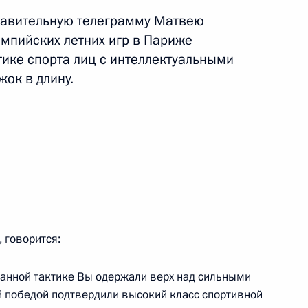
равительную телеграмму Матвею
импийских летних игр в Париже
ого форума «Россия –
тике спорта лиц с интеллектуальными
ок в длину.
ий для ветеранов СВО «Герои
 говорится:
 открытых в регионах
итанной тактике Вы одержали верх над сильными
 победой подтвердили высокий класс спортивной