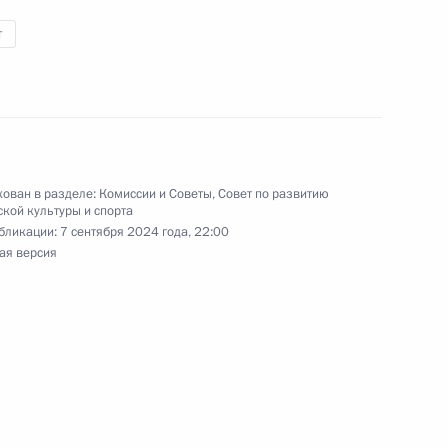
т
бедой на XVII
риже в соревнованиях
рыжок в длину
ован в разделе:
Комиссии и Советы
,
Совет по развитию
кой культуры и спорта
бликации:
7 сентября 2024 года, 22:00
ая версия
едой на XVII Паралимпийских
ниях по лёгкой атлетике
вигательного аппарата