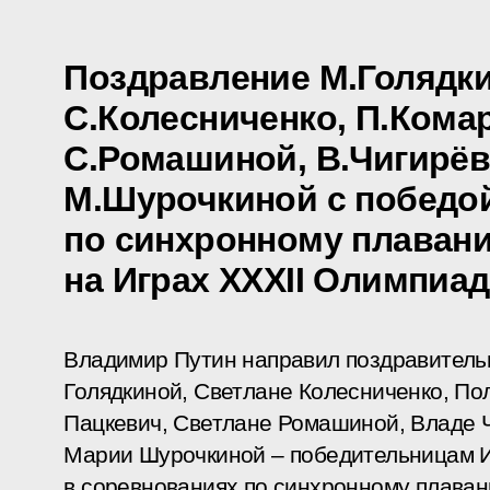
Поздравление М.Голядки
С.Колесниченко, П.Комар
С.Ромашиной, В.Чигирёв
М.Шурочкиной с победо
по синхронному плавани
на Играх XXXII Олимпиа
Владимир Путин направил поздравител
Голядкиной, Светлане Колесниченко, По
Пацкевич, Светлане Ромашиной, Владе 
Марии Шурочкиной – победительницам И
в соревнованиях по синхронному плаван