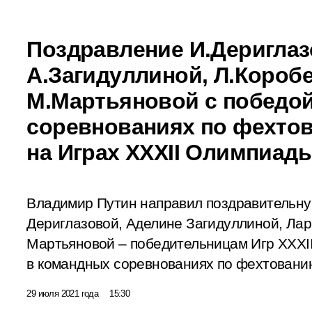
Поздравление И.Дериглаз
А.Загидуллиной, Л.Короб
М.Мартьяновой с победо
соревнованиях по фехтов
на Играх XXXII Олимпиады
Владимир Путин направил поздравительн
Дериглазовой, Аделине Загидуллиной, Ла
Мартьяновой – победительницам Игр XXXI
в командных соревнованиях по фехтовани
29 июля 2021 года
15:30