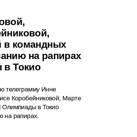
овой,
ейниковой,
й в командных
анию на рапирах
 в Токио
ую телеграмму Инне
рисе Коробейниковой, Марте
I Олимпиады в Токио
ю на рапирах.