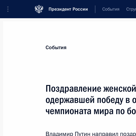
Президент России
События
Стру
Материалы по выбранной теме
События
Спорт,
1664 результата
Поздравление женской
Показа
одержавшей победу в 
чемпионата мира по бо
Встреча с президентом Союза евро
ассоциаций Александером Чефери
Владимир Путин направил позд
27 ноября 2019 года, 18:45