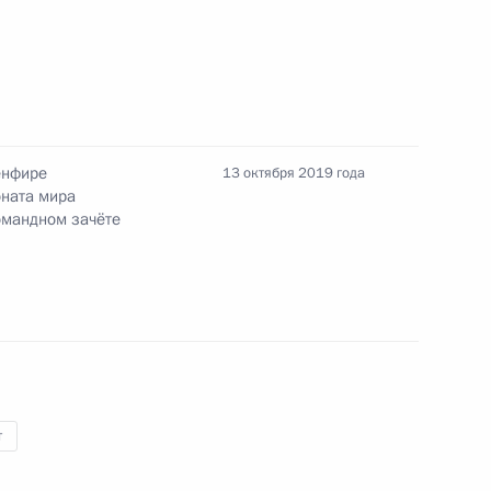
ародной федерации дзюдо
енфире
13 октября 2019 года
ната мира
омандном зачёте
редседателя Правительства
т