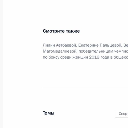
10 ноября 2019 года, 20:00
Посещение штаб-квартиры Междун
Смотрите также
30 октября 2019 года, 23:00
Лилии Аетбаевой, Екатерине Пальцевой, З
Магомедалиевой, победительницам чемпио
по боксу среди женщин 2019 года в общек
Российско-венгерские переговоры
30 октября 2019 года, 20:45
Рабочая встреча с Заместителем П
Ольгой Голодец
Темы
Спор
21 октября 2019 года, 19:45