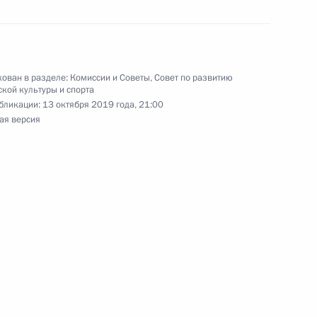
ссии, одержавшей победу
та мира по боксу
ован в разделе:
Комиссии и Советы
,
Совет по развитию
кой культуры и спорта
бликации:
13 октября 2019 года, 21:00
ая версия
 победой на чемпионате мира
ом прыжке
иевой с победой
и женщин в весовой