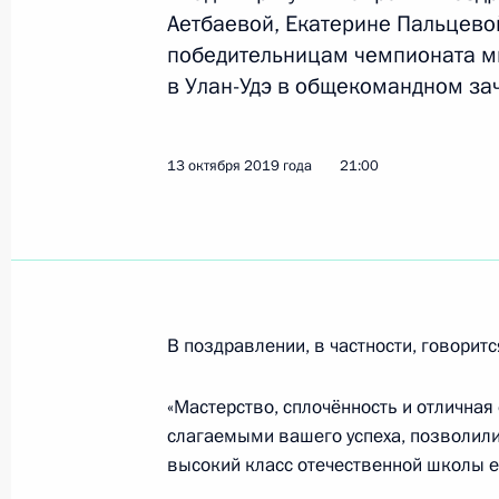
Аетбаевой, Екатерине Пальцев
победительницам чемпионата ми
в Улан-Удэ в общекомандном зач
Посещение клуба дзюдо «Турбостро
27 ноября 2019 года, 16:40
13 октября 2019 года
21:00
Перечень поручений по итогам зас
физической культуры и спорта
22 ноября 2019 года, 17:00
В поздравлении, в частности, говоритс
Поздравление сборной команде Ро
«Мастерство, сплочённость и отлична
в общекомандном зачёте чемпиона
слагаемыми вашего успеха, позволили
в Сеуле
высокий класс отечественной школы е