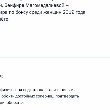
ой, Зенфире Магомедалиевой –
ра по боксу среди женщин 2019 года
ёте.
итель»
едания Совета по развитию
я:
ссии, победившей
я физическая подготовка стали главными
та мира по самбо 2019 года
 обойти достойных соперниц, подтвердить
диноборств».