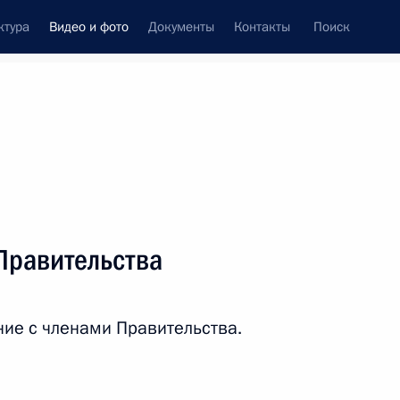
ктура
Видео и фото
Документы
Контакты
Поиск
си
ия, встречи
Встречи со СМИ
март, 2016
ть следующие материалы
Правительства
Расширенное заседание
ие с членами Правительства.
коллегии МВД