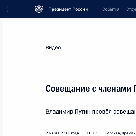
Президент России
События
Стру
Видеозаписи
Фотографии
Аудиозапи
Все материалы
Выступления
Совещан
Видео
Показа
Совещание с членами 
Вручение знамени
Владимир Путин провёл совещан
Воздушно-космических сил
2 марта 2016 года
16:10
Москва, Кремль