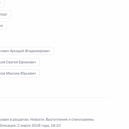
наград
т
порт
зм
10 марта 2016 года
Видео, 1 ч.
кович Аркадий Владимирович
кой Сергей Ефимович
лов Максим Юрьевич
ован в разделах:
Новости
,
Выступления и стенограммы
бликации:
2 марта 2016 года, 16:10