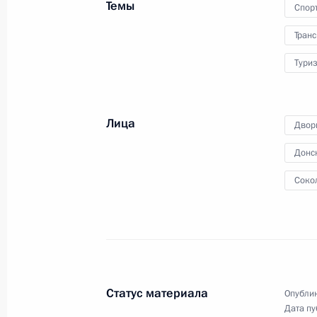
Темы
военной продукции
Спор
Транс
Тури
11 марта 2016 года
Видео, 40 мин.
Лица
Двор
Донс
Соко
Статус материала
Опублик
Дата пу