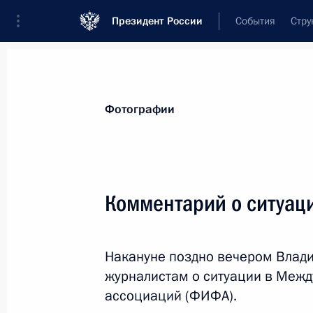
Президент России
События
Стру
Материалы по выбранной теме
Фотографии
Спорт,
1664 результата
Комментарий о ситуац
Показа
Накануне поздно вечером Влад
Сборной команде России на I Евро
журналистам о ситуации в Меж
в Баку
ассоциаций (ФИФА).
28 июня 2015 года, 12:00