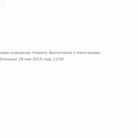
т
е Совета по развитию
ован в разделах:
Новости
,
Выступления и стенограммы
бликации:
28 мая 2015 года, 12:00
школьного шахматного
хматного турнира «Белая