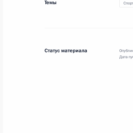
2 июня 2015 года, 15:20
Темы
Спор
Владимир Путин проведёт заседани
физической культуры и спорта
1 июня 2015 года, 15:00
Статус материала
Опублик
Дата пу
Приветствие участникам и гостям 
турнира «Белая ладья»
1 июня 2015 года, 09:30
Участникам и гостям школьного ша
ладья»