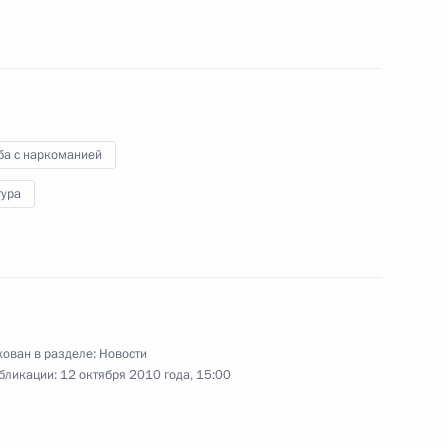
20 октября 2010 года
9 фото
ба с наркоманией
тура
ован в разделе:
Новости
Встреча с российскими рок-
бликации:
12 октября 2010 года, 15:00
музыкантами