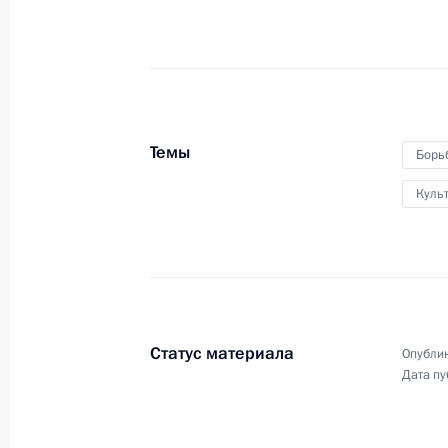
19 ноября 2010 года
15 фото
Темы
Борь
Куль
Статус материала
Опублик
Поездка в Калужскую
Дата пу
область