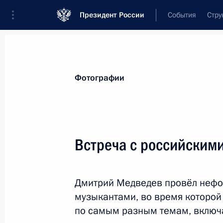
Президент России
События
Стру
Видеозаписи
Фотографии
Аудиозапи
Все материалы
Поездки
Совещания, 
Фотографии
Показа
Встреча с российским
Поездка в Республику Коми.
Дмитрий Медведев провёл нефор
Заседание президиума
музыкантами, во время которой
Государственного совета
по самым разным темам, включ