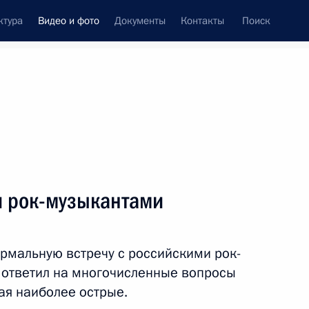
ктура
Видео и фото
Документы
Контакты
Поиск
си
встречи
Церемонии
ноябрь, 2010
ть следующие материалы
и рок-музыкантами
ЖКХ: опасно сохранять
мальную встречу с российскими рок-
бесхозяйственность
 ответил на многочисленные вопросы
в расходовании
ая наиболее острые.
энергоресурсов