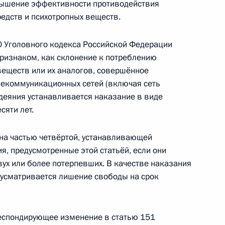
вышение эффективности противодействия
едств и психотропных веществ.
 направленные
ркотиков
30 Уголовного кодекса Российской Федерации
изнаком, как склонение к потреблению
веществ или их аналогов, совершённое
екоммуникационных сетей (включая сеть
етственность
 деяния устанавливается наказание в виде
итературы и искусства,
сяти лет.
нных действиях
ена частью четвёртой, устанавливающей
, предусмотренные этой статьёй, если они
вух или более потерпевших. В качестве наказания
дусматривается лишение свободы на срок
противодействие пропаганде
еспондирующее изменение в статью 151