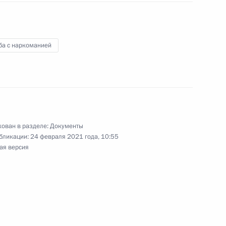
ы внесены изменения
ба с наркоманией
нения, направленные
 реабилитации больных
ован в разделе:
Документы
бликации:
24 февраля 2021 года, 10:55
ая версия
отокола о внесении
честве государств –
нным оборотом наркотических