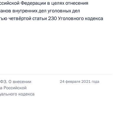
ссийской Федерации в целях отнесения
анов внутренних дел уголовных дел
тью четвёртой статьи 230 Уголовного кодекса
 Совета Безопасности
акона о железнодорожном
-ФЗ. О внесении
24 февраля 2021 года
са Российской
уального кодекса
еских средствах
 изменения