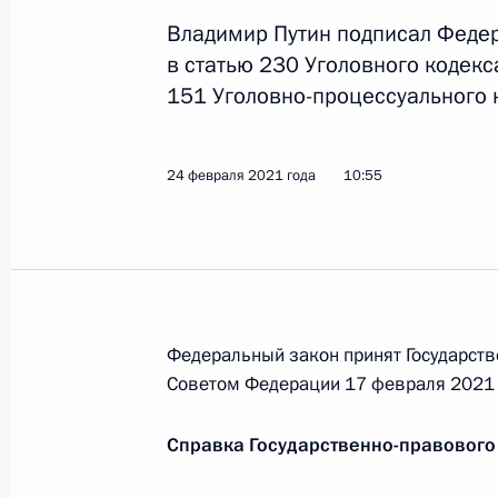
Видеообращение к участникам Ме
Владимир Путин подписал Феде
по безопасности
в статью 230 Уголовного кодек
151 Уголовно-процессуального 
28 мая 2026 года, 10:00
24 февраля 2021 года
10:55
Ратифицировано соглашение, напр
сотрудничества России и Таджикис
преступности и миграции
25 мая 2026 года, 18:10
Федеральный закон принят Государств
Советом Федерации 17 февраля 2021 
Совещание с постоянными членами
4 июля 2025 года, 14:10
Справка Государственно-правового