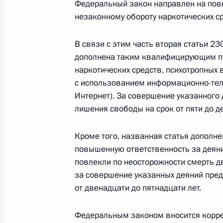
Федеральный закон направлен на по
незаконному обороту наркотических ср
В УК и УПК РФ внесены изменения,
на противодействие пропаганде на
В связи с этим часть вторая статьи 2
8 августа 2024 года, 13:50
дополнена таким квалифицирующим пр
наркотических средств, психотропных 
с использованием информационно-тел
Установлена административная отв
Интернет). За совершение указанного
за распространение произведений л
лишения свободы на срок от пяти до де
содержащих информацию о незако
с наркотиками
Кроме того, названная статья дополн
повышенную ответственность за деяния
8 августа 2024 года, 13:45
повлекли по неосторожности смерть д
за совершение указанных деяний пре
от двенадцати до пятнадцати лет.
Подписан закон, направленный на 
наркотиков
Федеральным законом вносится корр