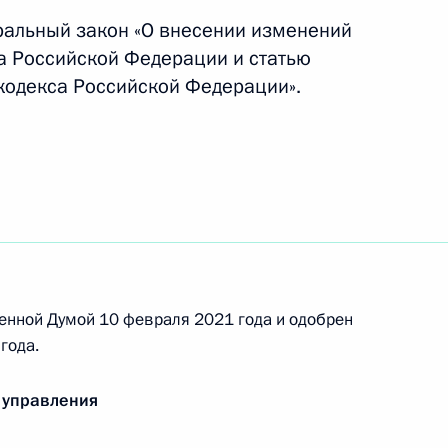
ждународного форума
ральный закон «О внесении изменений
са Российской Федерации и статью
кодекса Российской Федерации».
авленное на развитие
тана в сфере противодействия
енной Думой 10 февраля 2021 года и одобрен
года.
 Совета Безопасности
 управления