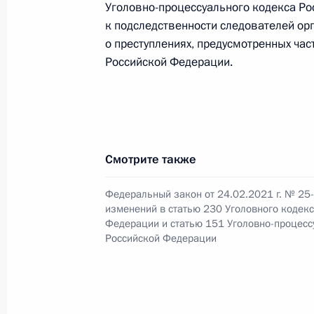
Уголовно-процессуального кодекса Ро
8 августа 2024 года, 13:40
к подследственности следователей орг
о преступлениях, предусмотренных час
Российской Федерации.
Совещание с постоянными членами
19 апреля 2024 года, 13:30
Внесены изменения в статью 25 з
Смотрите также
транспорте
Федеральный закон от 24.02.2021 г. № 25
13 июня 2023 года, 15:55
изменений в статью 230 Уголовного кодек
Федерации и статью 151 Уголовно-процесс
Российской Федерации
В статьи 1 и 44 закона о наркотич
и психотропных веществах внесены
28 апреля 2023 года, 13:35