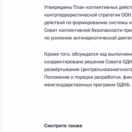
«Спецназ мира против террора и н
Утверждены План коллективных дейст
контртеррористической стратегии ОО
16 сентября 2008 года, 14:30
действий по формированию системы и
Совет коллективной безопасности при
по усилению антинаркотической деяте
Дмитрий Медведев внёс изменение
службе по контролю за оборотом н
Кроме того, обсуждался ход выполнен
скорректировано решение Совета ОДКБ
10 сентября 2008 года, 10:00
развёртывания Центральноазиатского
Положение о порядке разработки, фи
межгосударственных программ ОДКБ.
Пресс-конференция по итогам засе
безопасности ОДКБ
5 сентября 2008 года, 19:35
Смотрите также