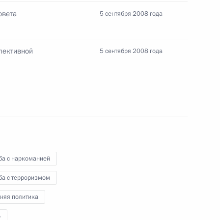
вета коллективной
овета
5 сентября 2008 года
лективной
5 сентября 2008 года
лав государств – членов
чества
ральный закон
ба с наркоманией
отропных веществах»
ба с терроризмом
няя политика
Б