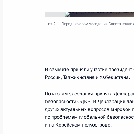
Федеральный закон «О внесении и
Федерального закона «О наркотиче
1 из 2
Перед началом заседания Совета коллек
и психотропных веществах»
25 ноября 2008 года, 16:30
В саммите приняли участие президенты
Дмитрий Медведев подписал феде
России, Таджикистана и Узбекистана.
о ратификации Договоров о дружбе
помощи между Россией и Республи
По итогам заседания принята Деклара
24 ноября 2008 года, 15:00
безопасности ОДКБ. В Декларации дан
других актуальных вопросов мировой 
по проблемам глобальной безопасности
Дмитрий Медведев направил привет
и на Корейском полуострове.
Международного турнира по компл