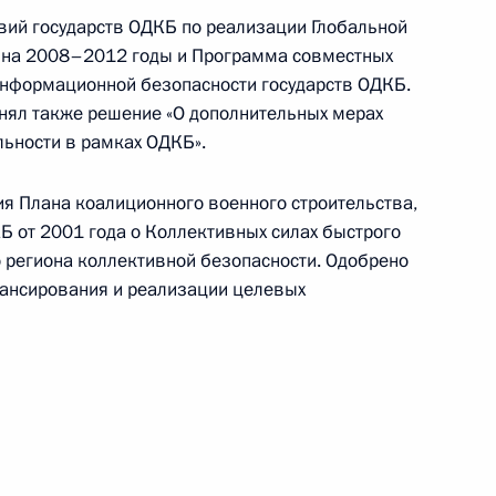
аркоугрозы»
вий государств ОДКБ по реализации Глобальной
Н на 2008–2012 годы и Программа совместных
нформационной безопасности государств ОДКБ.
нял также решение «О дополнительных мерах
льности в рамках ОДКБ».
 в Положение о Федеральной
аркотиков
ия Плана коалиционного военного строительства,
 от 2001 года о Коллективных силах быстрого
 региона коллективной безопасности. Одобрено
нансирования и реализации целевых
дания Совета коллективной