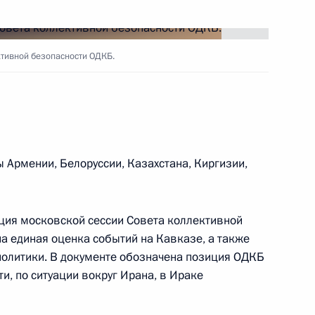
зменений в статью 17
ских средствах
тивной безопасности ОДКБ.
 Армении, Белоруссии, Казахстана, Киргизии,
ральные законы
, сотрудничестве и взаимной
ками Южная Осетия и Абхазия
ция московской сессии Совета коллективной
а единая оценка событий на Кавказе, а также
политики. В документе обозначена позиция ОДКБ
, по ситуации вокруг Ирана, в Ираке
ствие участникам и гостям
ексному единоборству