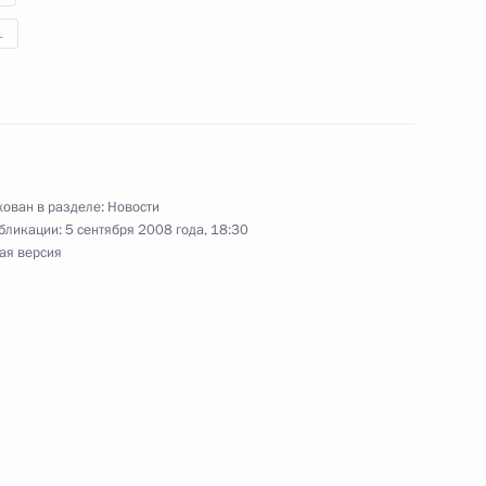
дминистративных
1
ное послание Президенту
ован в разделе:
Новости
бликации:
5 сентября 2008 года, 18:30
ая версия
ора Иванова директором
за оборотом наркотиков