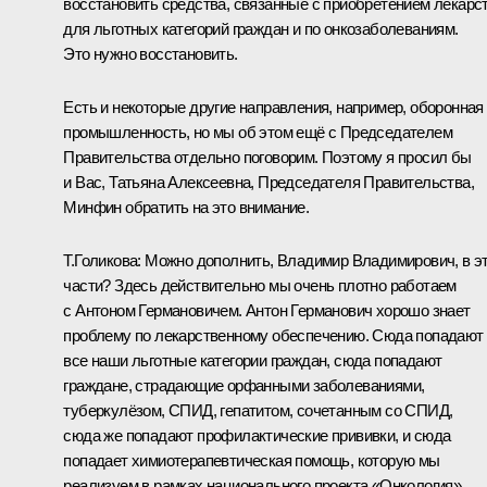
восстановить средства, связанные с приобретением лекарс
для льготных категорий граждан и по онкозаболеваниям.
Это нужно восстановить.
Есть и некоторые другие направления, например, оборонная
промышленность, но мы об этом ещё с Председателем
Правительства отдельно поговорим. Поэтому я просил бы
и Вас, Татьяна Алексеевна, Председателя Правительства,
Минфин обратить на это внимание.
Т.Голикова:
Можно дополнить, Владимир Владимирович, в э
части? Здесь действительно мы очень плотно работаем
с Антоном Германовичем. Антон Германович хорошо знает
проблему по лекарственному обеспечению. Сюда попадают
все наши льготные категории граждан, сюда попадают
граждане, страдающие орфанными заболеваниями,
туберкулёзом, СПИД, гепатитом, сочетанным со СПИД,
сюда же попадают профилактические прививки, и сюда
попадает химиотерапевтическая помощь, которую мы
реализуем в рамках национального проекта «Онкология».