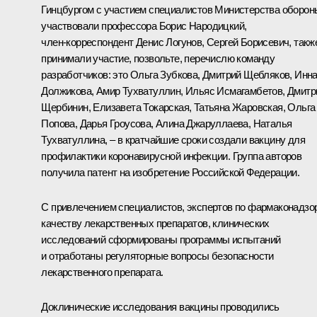
Гинцбургом с участием специалистов Министерства оборон
участвовали профессора Борис Народицкий,
член‑корреспондент Денис Логунов, Сергей Борисевич, такж
принимали участие, позвольте, перечислю команду
разработчиков: это Ольга Зубкова, Дмитрий Щебляков, Инн
Должикова, Амир Тухватуллин, Ильяс Исмагамбетов, Дмитр
Щербинин, Елизавета Токарская, Татьяна Жаровская, Ольга
Попова, Дарья Гроусова, Алина Джаруллаева, Наталья
Тухватуллина, – в кратчайшие сроки создали вакцину для
профилактики коронавирусной инфекции. Группа авторов
получила патент на изобретение Российской Федерации.
С привлечением специалистов, экспертов по фармаконадзор
качеству лекарственных препаратов, клинических
исследований сформированы программы испытаний
и отработаны регуляторные вопросы безопасности
лекарственного препарата.
Доклинические исследования вакцины проводились