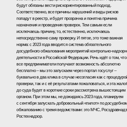
будут обязаны вести рискориентированный подход.
Соответственно, все причины нарушений и виды рисков
попадут в реестр, и будет прозрачна и понятна причина
назначения и проведения проверок. Тем самым если
исключаешь причину, то, естественно, исключаешь
непосредственно саму проверку. И пятое, это тоже важная
норма: с 2023 года вводится система обязательного
досудебного обжалования мероприятий контрольно‑надзорн
деятельности в Российской Федерации. Речь идёт о том, что
все предприниматели получают возможность абсолютно
бесплатно – мы это запускаем через портал госуслуг –
буквально в два клика в случае несогласия как с процедуро
проверки, так и с её результатами пожаловаться, и эта жало
до суда будет в короткие сроки рассмотрена вышестоящим
органом. При этом мы, не дожидаясь 2023 года, планируем
с сентября запускать добровольный «пилот» по досудебно
обжалованию с тремя ведомствами: это МЧС, Росздравнадз
Ростехнадзор.