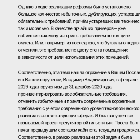
Однако в ходе реализации реформы было установлено
большое количество избыточных, дублирующих, устаревш
обязательных требований, причём устаревших как техничес
так и морально. В качестве ярчайших примеров – уже
набившая оскомину история с требованием по толщине
омлета. Или, например, из последнего, что буквально недав
отменили, это требование по цвету стен в помещениях
в зависимости от цели использования этих помещений.
Соответственно, эта тема нашла отражение в Вашем Посла
и в Вашем поручении, Владимир Владимирович, в феврале
2019 года поручением до 31 декабря 2020 года
проинвентаризировать все обязательные требования,
отменить избыточные и принять современные корректные
требования с учётом современного уровня технологического
развития в соответствующих сферах. И был запущен так
называемый проект «регуляторной гильотины». Проект был
начат предыдущим составом кабинета, текущим продолжен.
Соответственно, в рамках реализации этой задачи была