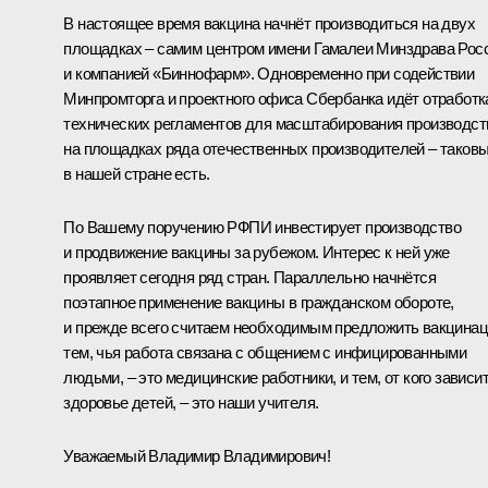
В настоящее время вакцина начнёт производиться на двух
площадках – самим центром имени Гамалеи Минздрава Рос
и компанией «Биннофарм». Одновременно при содействии
Минпромторга и проектного офиса Сбербанка идёт отработк
технических регламентов для масштабирования производст
на площадках ряда отечественных производителей – таков
в нашей стране есть.
По Вашему поручению РФПИ инвестирует производство
и продвижение вакцины за рубежом. Интерес к ней уже
проявляет сегодня ряд стран. Параллельно начнётся
поэтапное применение вакцины в гражданском обороте,
и прежде всего считаем необходимым предложить вакцина
тем, чья работа связана с общением с инфицированными
людьми, – это медицинские работники, и тем, от кого зависи
здоровье детей, – это наши учителя.
Уважаемый Владимир Владимирович!