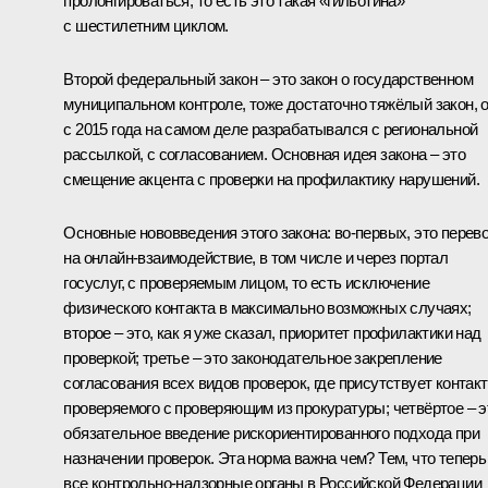
пролонгироваться, то есть это такая «гильотина»
с шестилетним циклом.
Второй федеральный закон – это закон о государственном
муниципальном контроле, тоже достаточно тяжёлый закон, 
с 2015 года на самом деле разрабатывался с региональной
рассылкой, с согласованием. Основная идея закона – это
смещение акцента с проверки на профилактику нарушений.
Основные нововведения этого закона: во‑первых, это перев
на онлайн‑взаимодействие, в том числе и через портал
госуслуг, с проверяемым лицом, то есть исключение
физического контакта в максимально возможных случаях;
второе – это, как я уже сказал, приоритет профилактики над
проверкой; третье – это законодательное закрепление
согласования всех видов проверок, где присутствует контакт
проверяемого с проверяющим из прокуратуры; четвёртое – э
обязательное введение рискориентированного подхода при
назначении проверок. Эта норма важна чем? Тем, что теперь
все контрольно‑надзорные органы в Российской Федерации