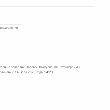
ом Ирана Хасаном Рухани
воохранение
ва
ован в разделах:
Новости
,
Выступления и стенограммы
сковской области
бликации:
14 июля 2020 года, 14:20
 Собяниным