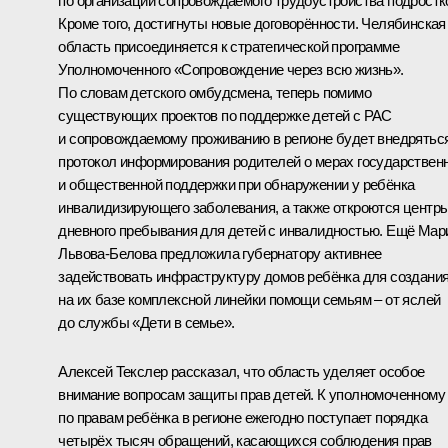
по организации сопровождаемого трудоустройства подростк
Кроме того, достигнуты новые договорённости. Челябинская
область присоединяется к стратегической программе
Уполномоченного «Сопровождение через всю жизнь».
По словам детского омбудсмена, теперь помимо
существующих проектов по поддержке детей с РАС
и сопровождаемому проживанию в регионе будет внедрятьс
протокол информирования родителей о мерах государствен
и общественной поддержки при обнаружении у ребёнка
инвалидизирующего заболевания, а также откроются центр
дневного пребывания для детей с инвалидностью. Ещё Мар
Львова-Белова предложила губернатору активнее
задействовать инфраструктуру домов ребёнка для создани
на их базе комплексной линейки помощи семьям – от яслей
до службы «Дети в семье».
Алексей Текслер рассказал, что область уделяет особое
внимание вопросам защиты прав детей. К уполномоченному
по правам ребёнка в регионе ежегодно поступает порядка
четырёх тысяч обращений, касающихся соблюдения прав