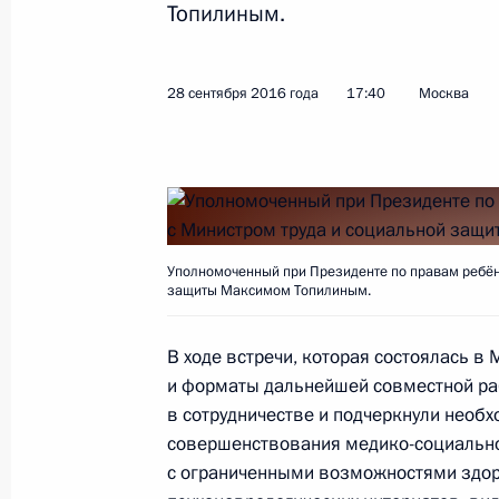
Топилиным.
Перечень поручений по вопросам о
колясок для инвалидов
28 сентября 2016 года
17:40
Москва
14 августа 2018 года, 18:00
Заседание Комиссии по делам инв
23 января 2018 года, 16:00
Уполномоченный при Президенте по правам ребёнк
защиты Максимом Топилиным.
В ходе встречи, которая состоялась в
Перечень поручений по итогам вст
и форматы дальнейшей совместной ра
и представителями общественных 
в сотрудничестве и подчеркнули необ
и профессиональных сообществ, о
совершенствования медико-социально
инвалидам
с ограниченными возможностями здо