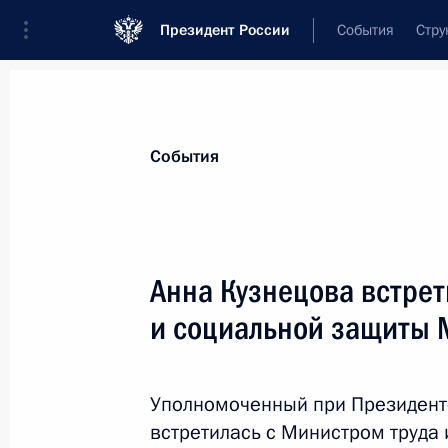
Президент России
События
Стру
Материалы по выбранной теме
События
Социальная реабилитация инвали
Анна Кузнецова встрет
Показа
и социальной защиты
Заседание Комиссии по делам инв
Уполномоченный при Президент
28 ноября 2018 года, 16:00
встретилась с Министром труда