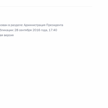
ован в разделе:
Администрация Президента
бликации:
28 сентября 2016 года, 17:40
 совершенствование
ая версия
 высшего образования
 расширение возможностей
го транспорта пассажиров