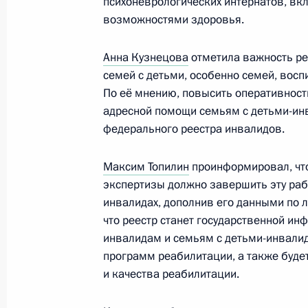
психоневрологических интернатов, вк
13 января 2018 года, 10:00
возможностями здоровья.
Анна Кузнецова
отметила важность ре
Внесено изменение в статью 25 за
семей с детьми, особенно семей, вос
и попечительстве
По её мнению, повысить оперативност
1 января 2018 года, 14:20
адресной помощи семьям с детьми-ин
федерального реестра инвалидов.
Максим Топилин
проинформировал, что
Подписан закон о тарифах на страх
экспертизы должно завершить эту рабо
на производстве и профессиональн
инвалидах, дополнив его данными по 
и на плановый период 2019 и 202
что реестр станет государственной и
1 января 2018 года, 12:30
инвалидам и семьям с детьми-инвали
программ реабилитации, а также буд
и качества реабилитации.
Президент посетил Российскую гос