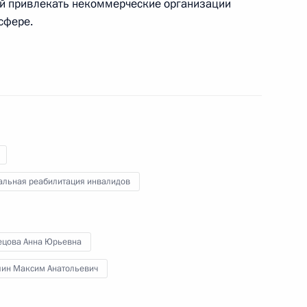
усств
ей привлекать некоммерческие организации
сфере.
те по делам инвалидов
 XXIII Сурдлимпийских летних
альная реабилитация инвалидов
ецова Анна Юрьевна
лин Максим Анатольевич
щих принципах организации
о физической культуре