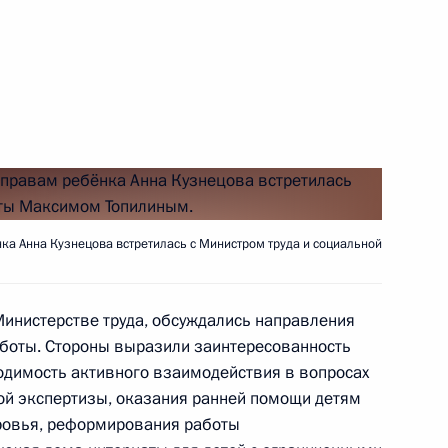
рганизации закупок кресел-
алидов
а Анна Кузнецова встретилась с Министром труда и социальной
 Министерстве труда, обсуждались направления
речи с инвалидами
боты. Стороны выразили заинтересованность
организаций
ходимость активного взаимодействия в вопросах
казывающих содействие
й экспертизы, оказания ранней помощи детям
ровья, реформирования работы