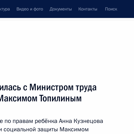
ктура
Видео и фото
Документы
Контакты
Поиск
Все темы
Подписаться на ленту
дов,
187 результатов
илась с Министром труда
ть следующие материалы
 Максимом Топилиным
алидов
е по правам ребёнка Анна Кузнецова
 и социальной защиты Максимом