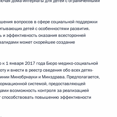
лючая дома-интернаты для детей с ограниченными
шения вопросов в сфере социальной поддержки
кона об опеке
питывающих детей с особенностями развития.
ь и эффективность оказания всесторонней
валидами может скорейшее создание
 к 1 января 2017 года Бюро медико-социальной
ование от несчастных случаев
ту и внести в реестр сведения обо всех детях-
ых заболеваний на 2018 год
линии Минобрнауки и Минздрава. Предполагается,
0 годов
нформационной системой, предоставляющей
дами возможность контроля за реализацией
ет способствовать повышению эффективности
ударственную