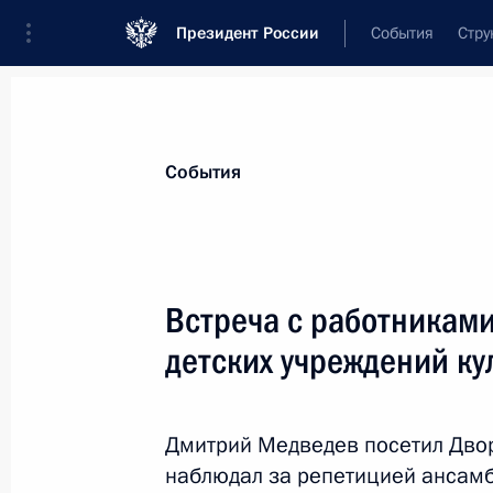
Президент России
События
Стру
Материалы по выбранной теме
События
Социальная реабилитация инвали
Встреча с работникам
Показа
детских учреждений ку
Об исполнении поручения Президен
о сопровождении социальными ра
Дмитрий Медведев посетил Двор
детей с ограниченными возможнос
наблюдал за репетицией ансамб