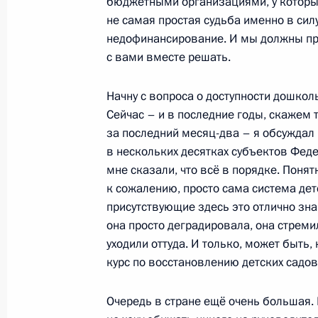
бюджетными организациями, у которых
инвалидов
не самая простая судьба именно в силу
недофинансирование. И мы должны про
20 мая 2011 года, 16:00
с вами вместе решать.
Начну с вопроса о доступности дошко
Посещение детской психоневролог
Сейчас – и в последние годы, скажем 
за последний месяц-два – я обсуждал 
5 мая 2011 года, 16:00
в нескольких десятках субъектов Феде
мне сказали, что всё в порядке. Понятн
к сожалению, просто сама система дет
Внесены изменения в закон об об
присутствующие здесь это отлично зна
страховании от несчастных случаев
она просто деградировала, она стреми
и профессиональных заболеваний
уходили оттуда. И только, может быть
9 декабря 2010 года, 18:00
курс по восстановлению детских садов
Очередь в стране ещё очень большая. 