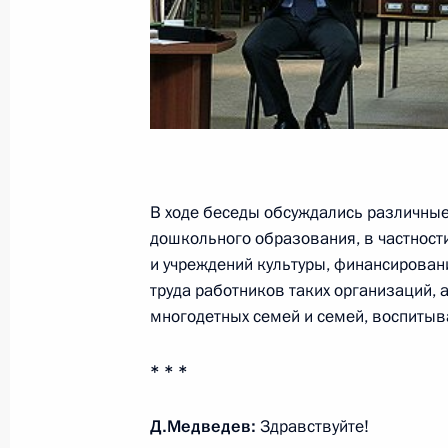
24 ноября 2011 года, 15:30
Об исполнении поручения Президен
по трудоустройству инвалидов, род
и многодетных родителей
22 ноября 2011 года, 18:45
В ходе беседы обсуждались различные
дошкольного образования, в частност
и учреждений культуры, финансирован
Обсуждение проблем социальной р
труда работников таких организаций, 
безбарьерной среды для инвалидо
многодетных семей и семей, воспиты
16 ноября 2011 года, 18:50
* * *
Внесены изменения в закон о соц
Д.Медведев:
Здравствуйте!