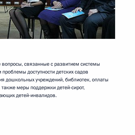
та о разработке мер
ителей детей-инвалидов
 вопросы, связанные с развитием системы
и проблемы доступности детских садов
ия дошкольных учреждений, библиотек, оплаты
еабилитации и создания
а также меры поддержки детей-сирот,
в
вающих детей-инвалидов.
иальной защите инвалидов