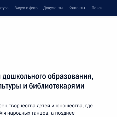
ктура
Видео и фото
Документы
Контакты
Поиск
Все темы
Подписаться на ленту
дов,
187 результатов
и дошкольного образования,
ть следующие материалы
льтуры и библиотекарями
та по проработке вопроса
ботниками семей, имеющих
ец творчества детей и юношества, где
тями здоровья
ля народных танцев, а позднее