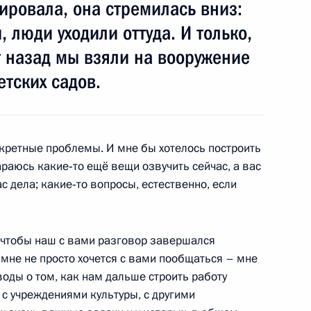
дировала, она стремилась вниз:
 люди уходили оттуда. И только,
т назад мы взяли на вооружение
етских садов.
й механизмы обеспечения
нкретные проблемы. И мне бы хотелось построить
раюсь какие‑то ещё вещи озвучить сейчас, а вас
ас дела; какие‑то вопросы, естественно, если
казания за нарушение прав
а парковках
о, чтобы наш с вами разговор завершался
мне не просто хочется с вами пообщаться – мне
оды о том, как нам дальше строить работу
с учреждениями культуры, с другими
социации родителей детей-