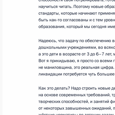
Распоряжение о выделении средств
научиться читать. Поэтому новые обр
обслуживания и образовательных 
стандарты, которые начинают применя
быть как‑то согласованы и с тем уро
31 августа 2009 года, 13:30
образования, который мы сегодня им
Надеюсь, что задачу по обеспечению в
Дмитрий Медведев направил привет
дошкольными учреждениями, во всяко
Сурдлимпийских игр
а это дети в возрасте от 3 до 6–7 лет,
Вот я прикидываю, я просто со всеми г
25 августа 2009 года, 15:00
не маниловщина, это реальная цифра. 
ликвидации потребуется чуть большее
Закон, регулирующий порядок наде
Как это делать? Надо строить новые 
самоуправления полномочиями по о
на основе современных требований, т
20 июля 2009 года, 14:20
творческих способностей, и занятий фи
от некоторых завышенных ожиданий, по
жёсткие нормативы по детским садам. 