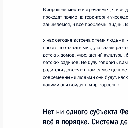
7 ноября 2011 года, 17:00
В хорошем месте встречаемся, я всегд
проходят прямо на территории учрежде
занимаемся, и все проблемы видны. В
Встреча с представителями общест
инвалидов
У нас сегодня встреча с теми людьми
просто познавать мир, учат азам разв
13 октября 2011 года, 17:30
детских домов, учреждений культуры, 
детских садиков. Не буду говорить вам
родители доверяют вам самое ценное –
Общероссийской общественной ор
современными людьми они будут, наск
общество глухих»
какими они войдут в мир взрослых.
12 октября 2011 года, 10:00
Нет ни одного субъекта Фе
Об исполнении поручения Президе
всё в порядке. Система д
организаций культуры к участию в