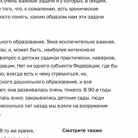
 очень важные задачи и у которых, в общем,
 того, что, к сожалению, есть хроническое
сто понять, каким образом нам эти задачи
льного образования. Тема исключительно важная.
ической больницы
так, и, может быть, наиболее интенсивно
вопрос о детских садиках практически, наверное,
рации. Нет ни одного субъекта Федерации, где бы
о, всегда есть к чему стремиться, но,
ского дошкольного образования, и все
язательном социальном
ют, она развивалась очень тяжело. В 90-е годы
 на производстве
лась вниз: закрывались детские сады, люди
, несколько лет назад мы взяли на вооружение
.
Смотрите также
В то же время,