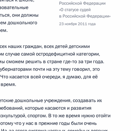
Российской Федерации
 для учреждений социального
азовательные
«О статусе судей
учреждений
ться, они должны
в Российской Федерации»
внем дошкольного
23 ноября 2011 года
еем.
сех наших граждан, всех детей детскими
ствие участникам XXI летних
м случае самой остродефицитной категории,
 мы сможем решить в стране где‑то за три года.
убернаторами почти на эту тему говорил, это
Что касается всей очереди, я думаю, для её
 время.
ления органов местного
детские дошкольные учреждения, создавать их
пеке и попечительству
ребований, которые касаются и развития
зкультурой, спортом. В то же время нужно отойти
тому что у нас в прежние годы были очень
Из‑за этого система частных, семейных детских