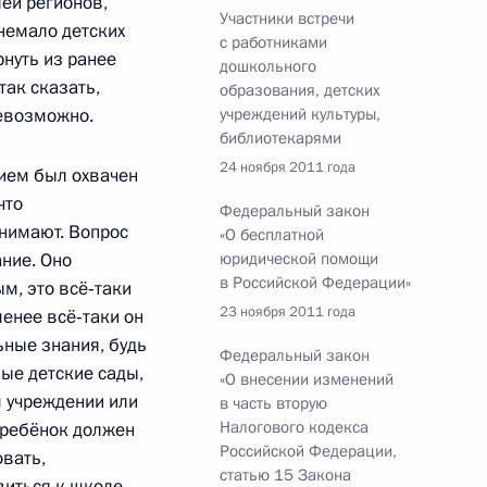
лей регионов,
еранах и социальной защите
Участники встречи
 немало детских
с работниками
рнуть из ранее
дошкольного
так сказать,
образования, детских
невозможно.
учреждений культуры,
библиотекарями
24 ноября 2011 года
ием был охвачен
авоохранения и социального
что
Федеральный закон
онимают. Вопрос
«О бесплатной
ние. Оно
юридической помощи
в Российской Федерации»
м, это всё‑таки
23 ноября 2011 года
енее всё‑таки он
разднования Международного
ьные знания, будь
Федеральный закон
ные детские сады,
«О внесении изменений
 учреждении или
в часть вторую
Налогового кодекса
 ребёнок должен
Российской Федерации,
вать,
статью 15 Закона
виться к школе,