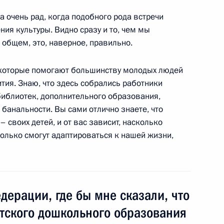
а очень рад, когда подобного рода встречи
ния культуры. Видно сразу и то, чем мы
 общем, это, наверное, правильно.
венных организаций
, которые помогают большинству молодых людей
ития. Знаю, что здесь собрались работники
библиотек, дополнительного образования,
 банальности. Вы сами отлично знаете, что
 своих детей, и от вас зависит, насколько
ганизации «Всероссийское
олько смогут адаптироваться к нашей жизни,
дерации, где бы мне сказали, что
нта о привлечении
етского дошкольного образования
 программах социальной