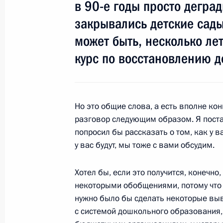
в 90-е годы просто дегра
реабилитации граждан
закрывались детские сады,
21 сентября 2011 года, 11:00
может быть, несколько ле
курс по восстановлению д
Подписан закон,совершенствующи
избирательных прав граждан
14 июня 2011 года, 11:00
Но это общие слова, а есть вполне ко
разговор следующим образом. Я поста
попросил бы рассказать о том, как у в
у вас будут, мы тоже с вами обсудим.
Подписан закон, ужесточающий на
инвалидов на специальные места н
Хотел бы, если это получится, конечн
4 июня 2011 года, 11:40
некоторыми обобщениями, потому что 
нужно было бы сделать некоторые выв
с системой дошкольного образования, 
Посещение Санкт-Петербургской ас