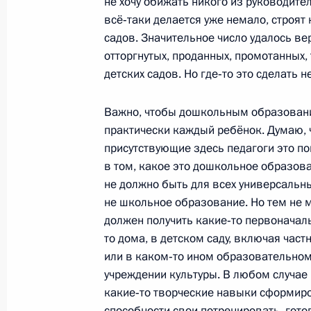
не хочу обижать никого из руководите
Внесены изменения в законы о вет
всё‑таки делается уже немало, строят
инвалидов
садов. Значительное число удалось ве
9 декабря 2010 года, 17:50
отторгнутых, проданных, промотанных, 
детских садов. Но где‑то это сделать 
Важно, чтобы дошкольным образован
Рабочая встреча с Министром здр
практически каждый ребёнок. Думаю, 
развития Татьяной Голиковой
присутствующие здесь педагоги это п
20 сентября 2010 года, 16:30
в том, какое это дошкольное образова
не должно быть для всех универсальны
не школьное образование. Но тем не м
Торжественный приём по случаю п
должен получить какие‑то первоначал
паралимпийского дня
то дома, в детском саду, включая част
или в каком‑то ином образовательном
12 декабря 2009 года, 20:30
учреждении культуры. В любом случае
какие‑то творческие навыки сформиро
способности свои потренировать, гото