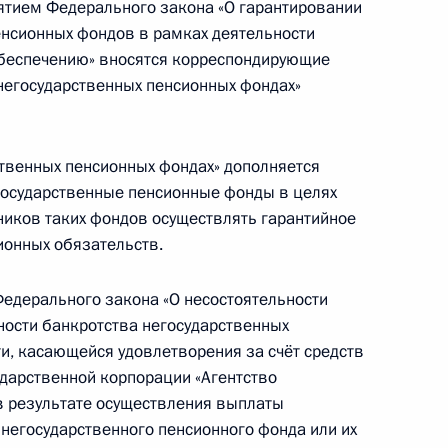
ятием Федерального закона «О гарантировании
ах при выплате
енсионных фондов в рамках деятельности
нникам
обеспечению» вносятся корреспондирующие
негосударственных пенсионных фондах»
ственных пенсионных фондах» дополняется
еспондирующие изменения
осударственные пенсионные фонды в целях
антировании прав участников
иков таких фондов осуществлять гарантийное
ндов
ионных обязательств.
Федерального закона «О несостоятельности
ности банкротства негосударственных
ти, касающейся удовлетворения за счёт средств
прав участников
дарственной корпорации «Агентство
ндов
в результате осуществления выплаты
негосударственного пенсионного фонда или их