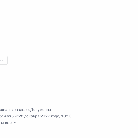
ого и социального
ии
номочий, осуществляемых
асти пенсионного
ован в разделе:
Документы
бликации:
28 декабря 2022 года, 13:10
ая версия