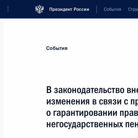
Президент России
События
Стру
Материалы по выбранной теме
События
Пенсии,
318 результатов
В законодательство в
Показа
изменения в связи с п
о гарантировании прав
В законодательство внесено изме
негосударственных пе
начисления пенсионерам силовых 
вовремя пенсии без ограничения с