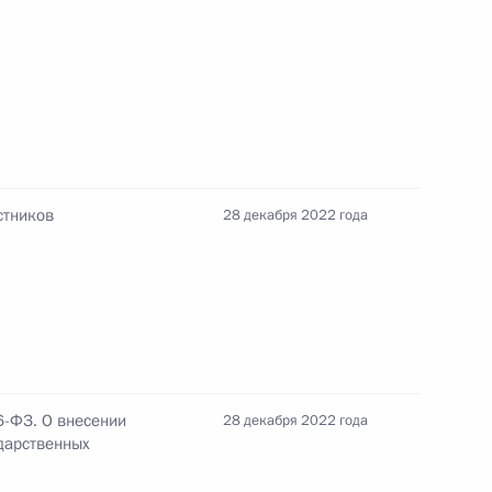
нение, предусматривающее
бия по безработице
предпенсионного возраста,
варя 2019 года
стников
28 декабря 2022 года
иоде выплаты накопительной
6-ФЗ. О внесении
28 декабря 2022 года
дарственных
орой статьи 43 закона
оходивших военную службу