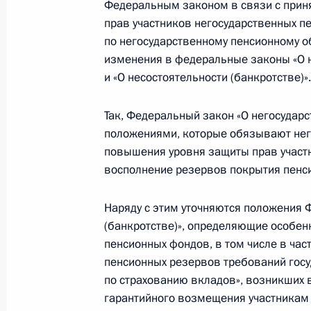
Федеральным законом в связи с прин
Подписан закон о налоговых льгот
прав участников негосударственных п
негосударственных пенсий родстве
по негосударственному пенсионному 
28 декабря 2022 года, 13:30
изменения в федеральные законы «О 
и «О несостоятельности (банкротстве)».
Так, Федеральный закон «О негосудар
В законодательство внесены корр
положениями, которые обязывают нег
в связи с принятием закона о гар
повышения уровня защиты прав участн
негосударственных пенсионных фо
восполнение резервов покрытия пенс
28 декабря 2022 года, 13:10
Наряду с этим уточняются положения 
(банкротстве)», определяющие особен
пенсионных фондов, в том числе в час
Подписан закон о гарантировании 
пенсионных резервов требований госу
негосударственных пенсионных фо
по страхованию вкладов», возникших 
28 декабря 2022 года, 13:05
гарантийного возмещения участникам 