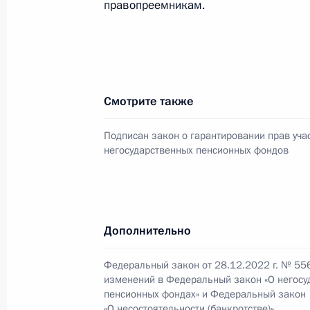
правопреемникам.
В законодательство внесено изме
возможность предоставления посо
в повышенном размере гражданам 
признанным безработными до 1 ян
Смотрите также
19 декабря 2022 года, 14:45
Подписан закон о гарантировании прав уча
негосударственных пенсионных фондов
Подписан закон об ожидаемом пер
пенсии на 2023 год
19 декабря 2022 года, 11:45
Дополнительно
Федеральный закон от 28.12.2022 г. № 55
изменений в Федеральный закон «О негосу
Приостановлено действие части вт
пенсионных фондах» и Федеральный закон
о пенсионном обеспечении лиц, пр
«О несостоятельности (банкротстве)»