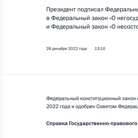
29 декабря 2022 года, 19:10
Президент подписал Федеральн
в Федеральный закон «О негосу
и Федеральный закон «О несосто
Подписан закон, повышающий раз
пенсионеров и уточняющий полном
28 декабря 2022 года
и социального страхования
13:10
28 декабря 2022 года, 14:10
Подписан закон, позволяющий ино
лицу без гражданства открыть в Ф
Федеральный конституционный закон 
и социального страхования индиви
2022 года и одобрен Советом Федерац
28 декабря 2022 года, 14:00
Справка Государственно-правового