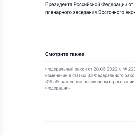
граждан государств – участников С
Президента Российской Федерации от 
обеспечения
пленарного заседания Восточного эко
11 июня 2022 года, 19:15
Заседание Президиума Госсовета 
Смотрите также
поддержки граждан
25 мая 2022 года, 18:45
Федеральный закон от 28.06.2022 г. № 22
изменений в статью 33 Федерального зако
«Об обязательном пенсионном страховании
Федерации»
Подписан закон о выплате соверш
школ страховых пенсий в случае п
1 мая 2022 года, 14:25