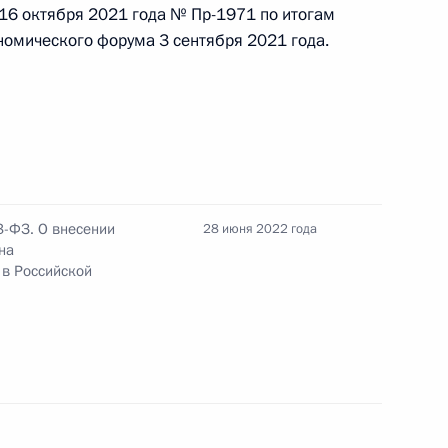
НГ в области пенсионного
16 октября 2021 года № Пр-1971 по итогам
номического форума 3 сентября 2021 года.
по вопросам социальной
3-ФЗ. О внесении
28 июня 2022 года
на
 в Российской
еннолетним выпускникам
отери кормильца