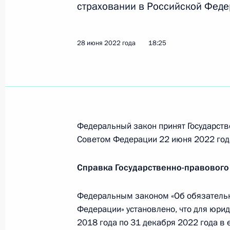
страховании в Российской Феде
Закон о Фонде пенсионного и соци
28 июня 2022 года
18:25
Российской Федерации
14 июля 2022 года, 12:30
В статью 33 закона об обязательн
Федеральный закон принят Государств
внесены изменения
Советом Федерации 22 июня 2022 год
28 июня 2022 года, 18:25
Справка Государственно-правового
Федеральным законом «Об обязательн
В законодательство внесены изме
Федерации» установлено, что для юрид
на повышение уровня защиты прав
2018 года по 31 декабря 2022 года в
обязательного пенсионного страхо