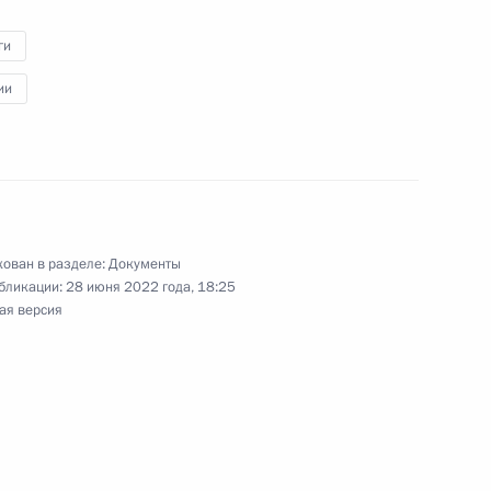
енных пенсий
ги
ии
меров пенсий неработающих
ован в разделе:
Документы
бликации:
28 июня 2022 года, 18:25
ая версия
 Совета Безопасности
 упрощение процедур
 в системе ОПС