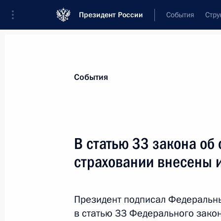
Президент России
События
Стру
Материалы по выбранной теме
События
Пенсии,
318 результатов
В статью 33 закона об
Показа
страховании внесены 
В КоАП внесены изменения в связи
пенсионного и социального страхо
Президент подписал Федеральн
в статью 33 Федерального зако
14 июля 2022 года, 12:35