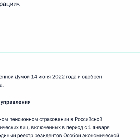
рации».
ального страхования
ом пенсионном страховании
енной Думой 14 июня 2022 года и одобрен
а.
 управления
ом пенсионном страховании в Российской
нения, нацеленные
ических лиц, включенных в период с 1 января
 граждан в сфере
 единый реестр резидентов Особой экономической
вания