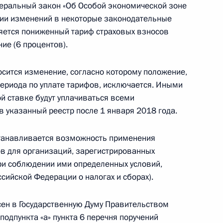
деральный закон «Об Особой экономической зоне
нии изменений в некоторые законодательные
яется пониженный тариф страховых взносов
ие (6 процентов).
реч по вопросам социальной
сится изменение, согласно которому положение,
ериода по уплате тарифов, исключается. Иными
й ставке будут уплачиваться всеми
указанный реестр после 1 января 2018 года.
ний в отдельные
танавливается возможность применения
в для организаций, зарегистрированных
при соблюдении ими определенных условий,
сийской Федерации о налогах и сборах).
ен в Государственную Думу Правительством
ашения о гарантиях прав
одпункта «а» пункта 6 перечня поручений