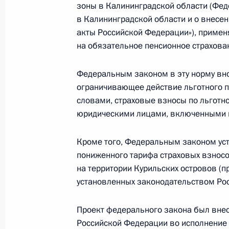
зоны в Калининградской области (Фе
28 июня 2022 года, 17:15
в Калининградской области и о внесе
акты Российской Федерации»), примен
на обязательное пенсионное страхован
Перечень поручений по итогам вст
Федеральным законом в эту норму вно
поддержки детей
ограничивающее действие льготного п
18 июня 2022 года, 20:00
словами, страховые взносы по льготно
юридическими лицами, включенными в 
Подписан закон о внесении измене
Кроме того, Федеральным законом ус
законодательные акты
пониженного тарифа страховых взносо
на территории Курильских островов (
11 июня 2022 года, 19:50
установленных законодательством Рос
Проект федерального закона был внес
Подписан закон о денонсации согл
Российской Федерации во исполнение п