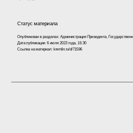
Статус материала
Опубликован в разделах:
Администрация Президента
,
Государствен
Дата публикации:
6 июля 2023 года, 16:30
Ссылка на материал:
kremlin.ru/d/71596