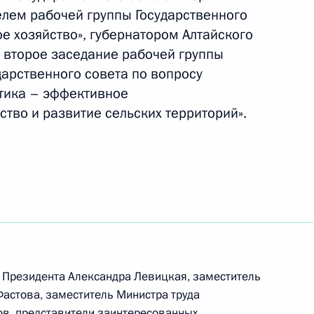
елем рабочей группы Государственного
е хозяйство», губернатором Алтайского
 второе заседание рабочей группы
а
дарственного совета по вопросу
итика – эффективное
тво и развитие сельских территорий».
едание Госсовета и посетит
руг
к Президента Александра Левицкая, заместитель
Фастова, заместитель Министра труда
ов, представители заинтересованных