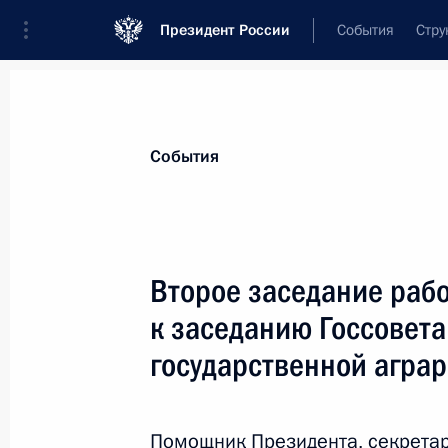
Президент России
События
Стру
Материалы по выбранной теме
События
Сельское хозяйство,
478 результат
Второе заседание рабо
Показа
к заседанию Госсовета
государственной аграр
Утверждена Доктрина продовольст
Российской Федерации
Помощник Президента, секретар
21 января 2020 года, 19:00