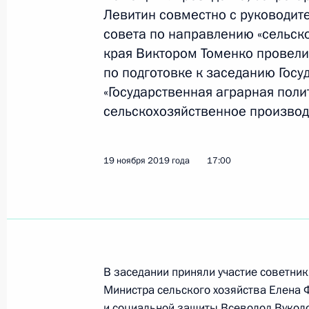
Левитин совместно с руководит
совета по направлению «сельско
края Виктором Томенко провели
Заседание Государственного совет
по подготовке к заседанию Госу
26 декабря 2019 года, 15:50
«Государственная аграрная пол
сельскохозяйственное производс
26 декабря Президент проведёт зас
Большой театр
19 ноября 2019 года
17:00
25 декабря 2019 года, 15:00
Поездка в Южный федеральный ок
В заседании приняли участие советни
23 декабря 2019 года
Министра сельского хозяйства Елена 
и социальной защиты Всеволод Вукол