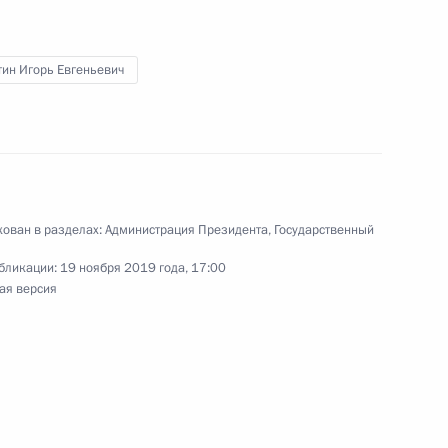
ьскохозяйственной
тин Игорь Евгеньевич
льского хозяйства
ости
ован в разделах:
Администрация Президента
,
Государственный
бликации:
19 ноября 2019 года, 17:00
ая версия
отовке заседания Госсовета
рная политика – эффективное
 и развитие сельских