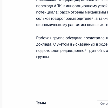
кооперации
перехода АПК к инновационному усто
потенциала; рассмотрены механизмы 
2 декабря 2019 года, 15:05
сельхозтоваропроизводителей, а такж
экономическому развитию сельских те
Рабочая встреча с Заместителем П
Рабочая группа обсудила представлен
Алексеем Гордеевым
доклада. С учётом высказанных в ход
подготовлен редакционной группой к 
23 ноября 2019 года, 19:15
группы.
Второе заседание рабочей группы 
Госсовета по вопросам реализации
политики
19 ноября 2019 года, 17:00
Темы
Сель