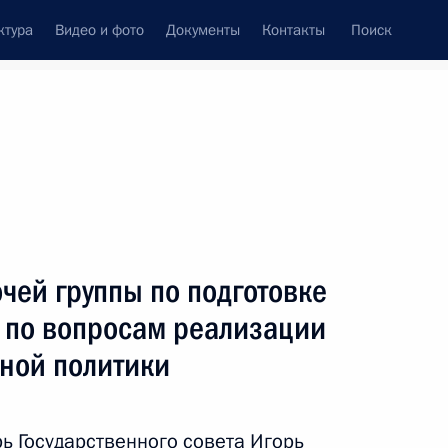
ктура
Видео и фото
Документы
Контакты
Поиск
Все темы
Подписаться на ленту
ов
чей группы по подготовке
ть следующие материалы
 по вопросам реализации
ной политики
венной безопасности
ь Государственного совета Игорь