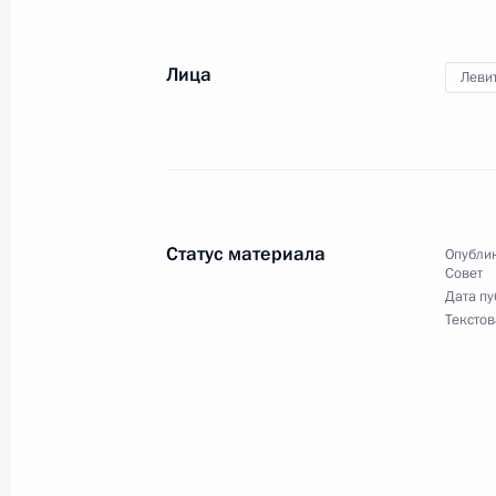
Внесены изменения в закон «О сел
кооперации»
Лица
Леви
12 ноября 2019 года, 21:35
Поздравление с Днём работника се
и перерабатывающей промышленн
Статус материала
Опублик
13 октября 2019 года, 09:00
Совет
Дата пу
Текстов
Заседание рабочей группы по подг
по вопросу «Государственная агра
сельскохозяйственное производство
территорий»