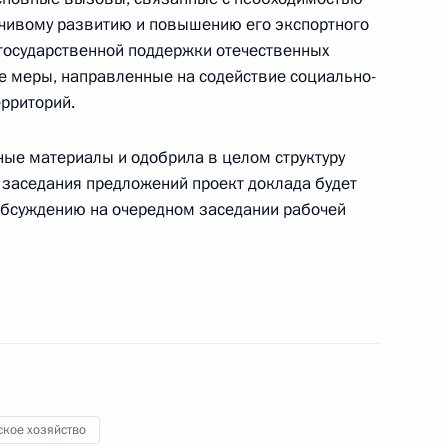
йчивому развитию и повышению его экспортного
государственной поддержки отечественных
е меры, направленные на содействие социально-
рриторий.
редседателя Правительства
ные материалы и одобрила в целом структуру
е заседания предложений проект доклада будет
обсуждению на очередном заседании рабочей
по подготовке к заседанию
 государственной аграрной
ское хозяйство