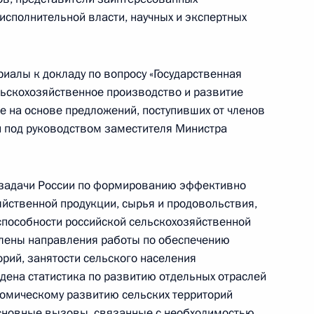
исполнительной власти, научных и экспертных
венности
иалы к докладу по вопросу «Государственная
ьскохозяйственное производство и развитие
е на основе предложений, поступивших от членов
«Зелёный дом»
й под руководством заместителя Министра
 задачи России по формированию эффективно
та по вопросу реализации
йственной продукции, сырья и продовольствия,
способности российской сельскохозяйственной
елены направления работы по обеспечению
орий, занятости сельского населения
дена статистика по развитию отдельных отраслей
номическому развитию сельских территорий
скохозяйственной
сновные вызовы, связанные с необходимостью