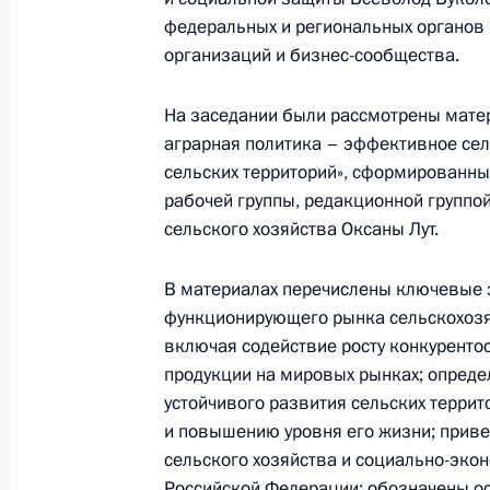
федеральных и региональных органов 
Встреча с представителями общест
организаций и бизнес-сообщества.
23 декабря 2019 года, 18:40
На заседании были рассмотрены матер
аграрная политика – эффективное сел
сельских территорий», сформированны
Посещение тепличного комплекса 
рабочей группы, редакционной группо
23 декабря 2019 года, 16:30
сельского хозяйства Оксаны Лут.
В материалах перечислены ключевые
Заседание рабочей группы Госсове
функционирующего рынка сельскохозя
аграрной политики
включая содействие росту конкуренто
продукции на мировых рынках; опред
6 декабря 2019 года, 13:30
устойчивого развития сельских террит
и повышению уровня его жизни; приве
сельского хозяйства и социально-эко
Внесены изменения в закон о сель
Российской Федерации; обозначены о