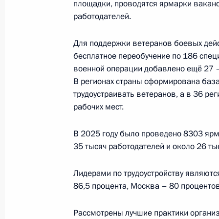
площадки, проводятся ярмарки ваканс
работодателей.
Встреча с главой Республики Север
Меняйло
Для поддержки ветеранов боевых дейс
бесплатное переобучение по 186 спец
11 февраля 2026 года, 13:50
военной операции добавлено ещё 27 –
В регионах страны сформирована база
трудоустраивать ветеранов, а в 36 ре
До 2029 года продлён эксперимент
рабочих мест.
среднего профессионального обра
В 2025 году было проведено 8303 ярм
29 декабря 2025 года, 12:50
35 тысяч работодателей и около 26 ты
Лидерами по трудоустройству являютс
Расширен перечень заказчиков це
86,5 процента, Москва – 80 процентов
29 декабря 2025 года, 12:45
Рассмотрены лучшие практики организ