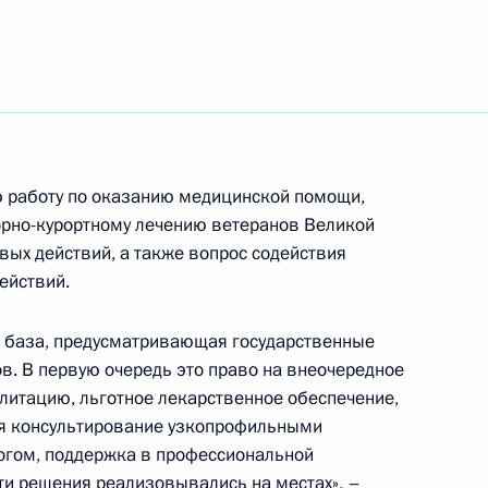
держки учителей
 работу по оказанию медицинской помощи,
орно-курортному лечению ветеранов Великой
вых действий, а также вопрос содействия
по профессиональным
ействий.
я база, предусматривающая государственные
в. В первую очередь это право на внеочередное
итацию, льготное лекарственное обеспечение,
я консультирование узкопрофильными
 направлению «Кадры»
огом, поддержка в профессиональной
ти решения реализовывались на местах», –