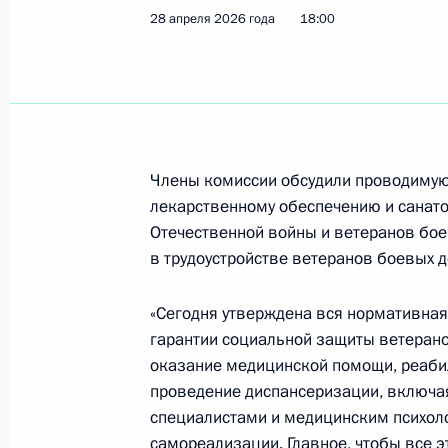
28 апреля 2026 года
18:00
26 июля 2026 года, 15:25
Приняты дополнительные меры под
20 июля 2026 года, 15:10
Члены комиссии обсудили проводимую
лекарственному обеспечению и санат
Отечественной войны и ветеранов бое
Заседание Национального совета 
в трудоустройстве ветеранов боевых д
квалификациям
17 июня 2026 года, 18:00
«Сегодня утверждена вся нормативна
гарантии социальной защиты ветерано
оказание медицинской помощи, реабил
проведение диспансеризации, включа
Заседание комиссии Госсовета по
специалистами и медицинским психол
5 июня 2026 года, 13:30
самореализации. Главное, чтобы все э