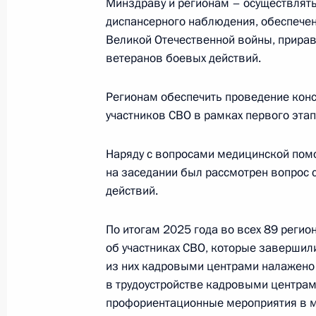
Минздраву и регионам – осуществлят
диспансерного наблюдения, обеспече
Заседание Национального совета 
Великой Отечественной войны, приравн
квалификациям
ветеранов боевых действий.
18 марта 2026 года, 20:30
Регионам обеспечить проведение кон
участников СВО в рамках первого эта
Росфинмониторинг не обязан раз
Наряду с вопросами медицинской помо
о целевом обучении на платформе 
на заседании был рассмотрен вопрос 
8 марта 2026 года, 17:00
действий.
По итогам 2025 года во всех 89 реги
об участниках СВО, которые заверши
Заседание Национального совета 
из них кадровыми центрами налажено
квалификациям
в трудоустройстве кадровыми центрам
25 февраля 2026 года, 19:00
профориентационные мероприятия в м