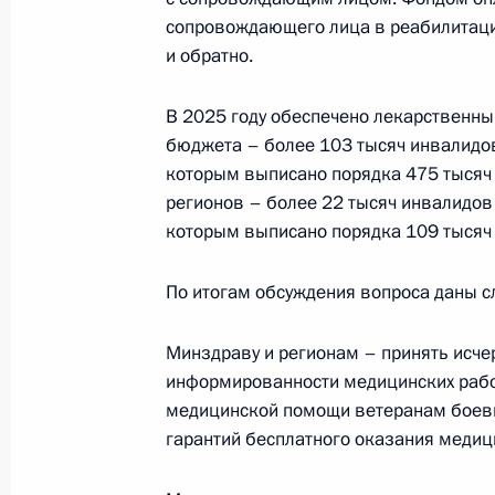
сопровождающего лица в реабилитацио
и обратно.
Заседание Комиссии по делам вет
В 2025 году обеспечено лекарственны
28 апреля 2026 года, 18:00
бюджета – более 103 тысяч инвалидов
которым выписано порядка 475 тысяч 
регионов – более 22 тысяч инвалидов
которым выписано порядка 109 тысяч
Подписан закон, расширяющий труд
отслуживших по мобилизации
По итогам обсуждения вопроса даны с
25 апреля 2026 года, 11:25
Минздраву и регионам – принять ис
информированности медицинских рабо
Внесены изменения в Трудовой код
медицинской помощи ветеранам боевы
гарантий бесплатного оказания меди
9 апреля 2026 года, 16:15