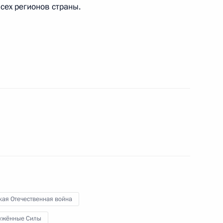
сех регионов страны.
екс
по профессиональным
Госсовета по направлению
кая Отечественная война
ужённые Силы