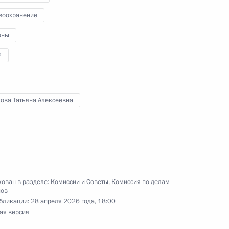
по профессиональным
воохранение
оны
2
 по профессиональным
кова Татьяна Алексеевна
ссийский форум
ций России»
ебований к медицинским
ован в разделе:
Комиссии и Советы
,
Комиссия по делам
нов
тнесено к полномочиям
бликации:
28 апреля 2026 года, 18:00
ая версия