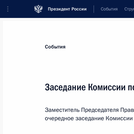
Президент России
События
Стру
Материалы по выбранной теме
События
Рынок труда,
415 результатов
Заседание Комиссии п
МВД России передан ряд полномоч
миграции
26 июля 2026 года, 16:10
Заместитель Председателя Прав
очередное заседание Комиссии 
Подписан закон о регулировании т