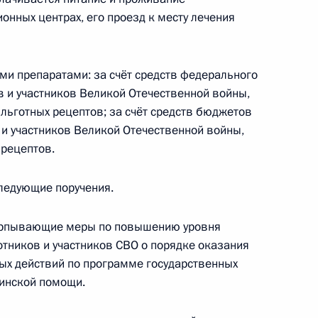
нных центрах, его проезд к месту лечения
еранов
ми препаратами: за счёт средств федерального
 и участников Великой Отечественной войны,
льготных рецептов; за счёт средств бюджетов
 и участников Великой Отечественной войны,
 рецептов.
овые гарантии для лиц,
ледующие поручения.
черпывающие меры по повышению уровня
тников и участников СВО о порядке оказания
екс
х действий по программе государственных
цинской помощи.