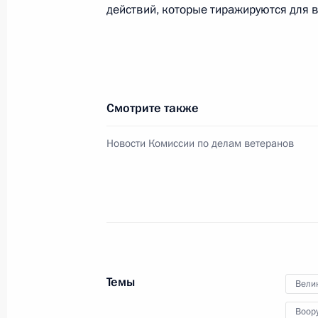
действий, которые тиражируются для в
Внесены изменения в Трудовой код
28 декабря 2025 года, 20:45
Смотрите также
Заседание Национального совета 
квалификациям
Новости Комиссии по делам ветеранов
26 декабря 2025 года, 17:00
Расширенное заседание комиссии 
«Кадры»
10 декабря 2025 года, 18:40
Темы
Вели
Воор