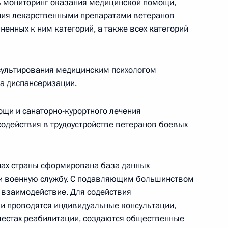
ь мониторинг оказания медицинской помощи,
ния лекарственными препаратами ветеранов
по профессиональным
енных к ним категорий, а также всех категорий
сультирования медицинским психологом
па диспансеризации.
мещать предложения
щи и санаторно-курортного лечения
«Работа в России»
содействия в трудоустройстве ветеранов боевых
онах страны сформирована база данных
ли военную службу. С подавляющим большинством
по профессиональным
 взаимодействие. Для содействия
и проводятся индивидуальные консультации,
естах реабилитации, создаются общественные