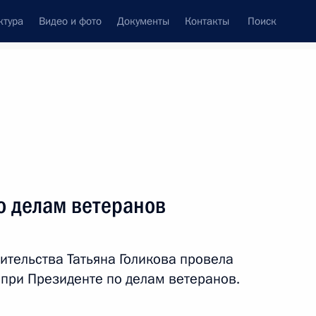
ктура
Видео и фото
Документы
Контакты
Поиск
Все темы
Подписаться на ленту
о делам ветеранов
ий Минтруда России в сфере
ительства Татьяна Голикова провела
при Президенте по делам ветеранов.
рудовых стажировок