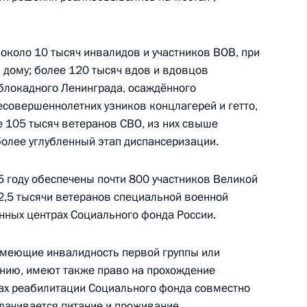
около 10 тысяч инвалидов и участников ВОВ, при
по профессиональным
а дому; более 120 тысяч вдов и вдовцов
блокадного Ленинграда, осаждённого
есовершеннолетних узников концлагерей и гетто,
ее 105 тысяч ветеранов СВО, из них свыше
более углубленный этап диспансеризации.
екс
 году обеспечены почти 800 участников Великой
22,5 тысячи ветеранов специальной военной
онных центрах Социального фонда России.
енный на развитие
 имеющие инвалидность первой группы или
ана в области трудовой
нию, имеют также право на прохождение
рах реабилитации Социального фонда совместно
ачивается питание и проживание