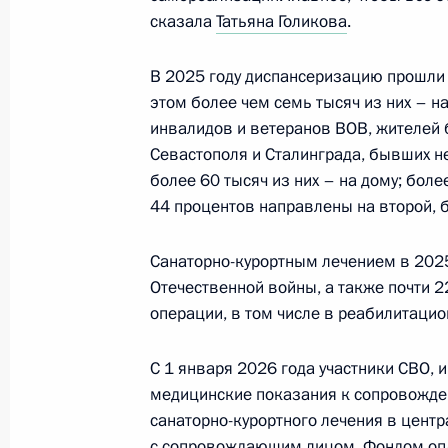
сказала
Татьяна Голикова
.
В 2025 году диспансеризацию прошли 
Заседание Национального совета 
этом более чем семь тысяч из них – н
квалификациям
инвалидов и ветеранов ВОВ, жителей 
3 июня 2026 года, 17:30
Севастополя и Сталинграда, бывших н
более 60 тысяч из них – на дому; бол
44 процентов направлены на второй, 
Внесены изменения в Трудовой код
Санаторно-курортным лечением в 2025
25 мая 2026 года, 18:55
Отечественной войны, а также почти 
операции, в том числе в реабилитаци
Ратифицирован протокол, направл
С 1 января 2026 года участники СВО,
сотрудничества России и Таджикист
медицинские показания к сопровожде
миграции
санаторно-курортного лечения в цент
с сопровождающим лицом. Фондом опл
25 мая 2026 года, 18:25