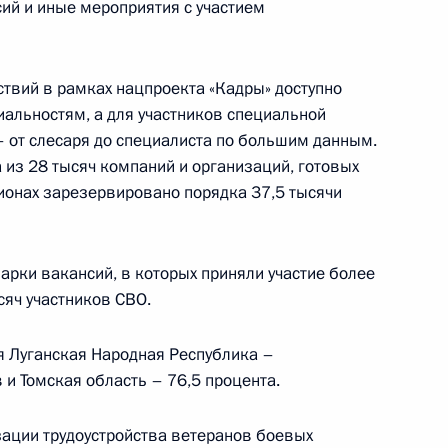
ий и иные мероприятия с участием
ная Осетия – Алания Сергеем
твий в рамках нацпроекта «Кадры» доступно
иальностям, а для участников специальной
 от слесаря до специалиста по большим данным.
 из 28 тысяч компаний и организаций, готовых
гионах зарезервировано порядка 37,5 тысячи
 по расширению доступности
зования
арки вакансий, в которых приняли участие более
сяч участников СВО.
я Луганская Народная Республика –
левого обучения
 и Томская область – 76,5 процента.
ации трудоустройства ветеранов боевых