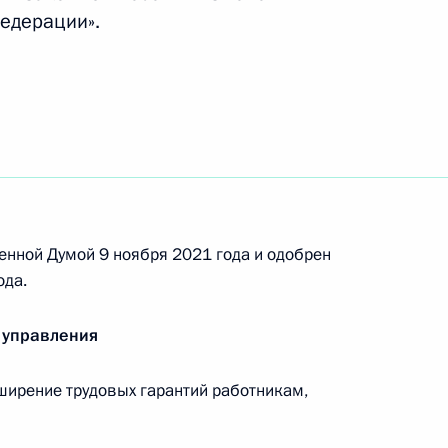
Федерации».
по вопросам социальной
по профессиональным
енной Думой 9 ноября 2021 года и одобрен
ода.
 управления
иальной защиты Антоном
ширение трудовых гарантий работникам,