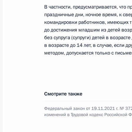
В частности, предусматривается, что 
праздничные дни, ночное время, к св
Заседание Национального совета 
командировки работников, имеющих трё
квалификациям
до достижения младшим из детей возр
без супруга (супруги) детей в возраст
23 марта 2022 года, 19:00
в возрасте до 14 лет, в случае, если 
методом, допускается только с письме
Заседание комиссии Госсовета по
и среднее предпринимательство»
22 марта 2022 года, 14:30
Смотрите также
Федеральный закон от 19.11.2021 г. № 37
Участникам, организаторам и гостя
изменений в Трудовой кодекс Российской 
международного форума труда
17 марта 2022 года, 15:10