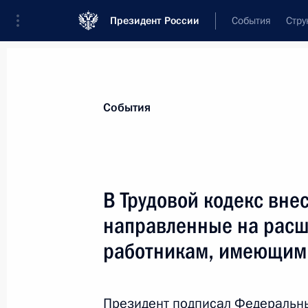
Президент России
События
Стру
Материалы по выбранной теме
События
Рынок труда,
415 результатов
В Трудовой кодекс вне
Показа
направленные на расш
работникам, имеющим
Совещание по экономическим воп
7 июня 2022 года, 13:45
Президент подписал Федеральн