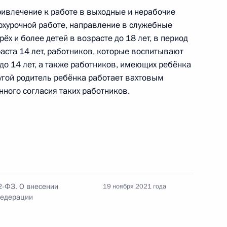
привлечение к работе в выходные и нерабочие
ерхурочной работе, направление в служебные
по профессиональным
х и более детей в возрасте до 18 лет, в период
аста 14 лет, работников, которые воспитывают
е до 14 лет, а также работников, имеющих ребёнка
другой родитель ребёнка работает вахтовым
нного согласия таких работников.
 направлению «Малое
2-ФЗ. О внесении
м VI Санкт-Петербургского
19 ноября 2021 года
Федерации