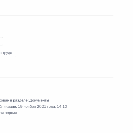
номической поддержки
к труда
 направлению «Социальная
ован в разделе:
Документы
бликации:
19 ноября 2021 года, 14:10
по профессиональным
ая версия