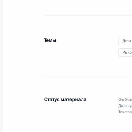
Совещание о мерах социально-эко
регионов
Темы
16 марта 2022 года, 18:10
Дети
Рыно
Заседание комиссии Госсовета по
политика»
11 марта 2022 года, 13:30
Статус материала
Опублик
Дата пу
Заседание Национального совета 
Текстов
квалификациям
10 марта 2022 года, 19:00