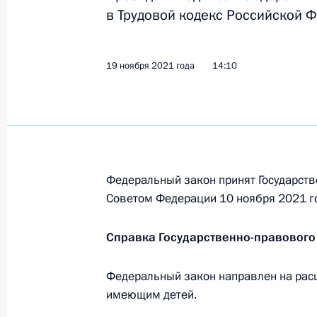
в Трудовой кодекс Российской 
Заседание Президиума Госсовета 
поддержки граждан
19 ноября 2021 года
14:10
25 мая 2022 года, 18:45
Заседание Национального совета 
квалификациям
Федеральный закон принят Государств
6 мая 2022 года, 19:00
Советом Федерации 10 ноября 2021 г
Справка Государственно-правового
Встреча с Министром труда и соц
Котяковым
Федеральный закон направлен на рас
имеющим детей.
4 мая 2022 года, 13:50