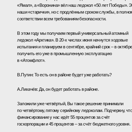
«Ямал», а «Воронина» вёл наш ледокол «50 лет Победы». Э
наши «старички», но с продлённым сроком службы, в полно
соответствии всем требованиям безопасности.
В этом году мы получаем первый универсальный атомный
ледокол «Арктика». В 20-х числах июня начнутся ходовые
испытания и планируем в сентябре, крайний срок – в октябр
получить его уже в промышленную эксплуатацию
в «Атомфлот».
В.Путин
: То есть он в районе будет уже работать?
А.Лихачёв
: Да, он будет работать в районе.
Заложили уже четвёртый, Вы такое решение принимали
по четвёртому, пятому серийному ледоколам. Подчеркну, чт
финансирование у нас идёт 55 процентов за счёт
госкорпорации и 45 процентов – за счёт бюджетного уровня.