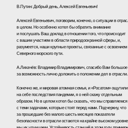
В.Путин
: Добрый день, Алексей Евгеньевич!
Алексей Евгеньевич, поговорим, конечно, о ситуации в отрас
в целом. Но особенно хотел бы обратить внимание
и послушать Ваш доклад в отношении того, что происходит
с вашим участием в области природоохранной сферы, и,
разумеется, наши крупные проекты, связанные с освоением
Северного морского пути.
А.Лихачёв
: Владимир Владимирович, спасибо Вам большое
за возможность лично доложить о положении дел в отрасли.
Конечно же, и мировая атомная семья, и «Росатом» ощутили
на себе последствия пандемии, я о ней скажу отдельным
образом. Но в целом хотел бы сказать, что мы справляемся
с теми задачами, которые стоят перед нами. Подчеркну, что
за прошедшие без малого шесть месяцев показатели
безопасности в отрасли остаются на крайне высоком уровне
мы их улучшаем. Устойчивость станций в этом году пример