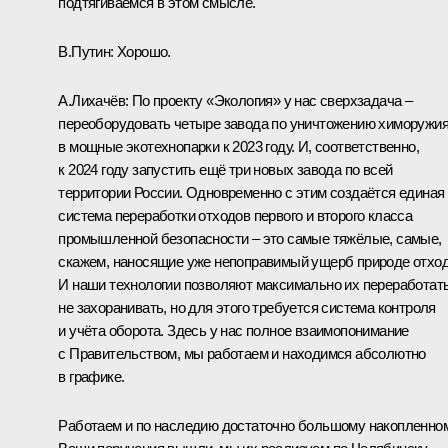
подтягиваемся в этом смысле.
В.Путин
: Хорошо.
А.Лихачёв
: По проекту «Экология» у нас сверхзадача –
переоборудовать четыре завода по уничтожению химоружи
в мощные экотехнопарки к 2023 году. И, соответственно,
к 2024 году запустить ещё три новых завода по всей
территории России. Одновременно с этим создаётся единая
система переработки отходов первого и второго класса
промышленной безопасности – это самые тяжёлые, самые,
скажем, наносящие уже непоправимый ущерб природе отхо
И наши технологии позволяют максимально их переработать
не захоранивать, но для этого требуется система контроля
и учёта оборота. Здесь у нас полное взаимопонимание
с Правительством, мы работаем и находимся абсолютно
в графике.
Работаем и по наследию достаточно большому накопленном