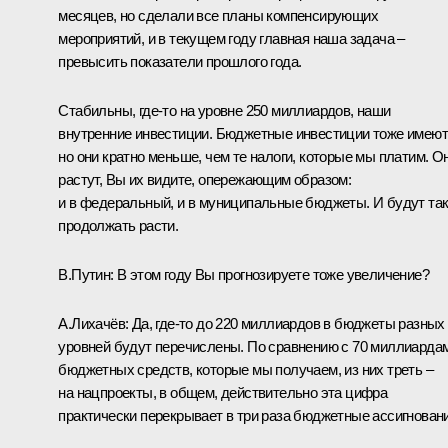
месяцев, но сделали все планы компенсирующих
мероприятий, и в текущем году главная наша задача –
превысить показатели прошлого года.
Стабильны, где-то на уровне 250 миллиардов, наши
внутренние инвестиции. Бюджетные инвестиции тоже имеют
но они кратно меньше, чем те налоги, которые мы платим. О
растут, Вы их видите, опережающим образом:
и в федеральный, и в муниципальные бюджеты. И будут та
продолжать расти.
В.Путин
: В этом году Вы прогнозируете тоже увеличение?
А.Лихачёв
: Да, где-то до 220 миллиардов в бюджеты разных
уровней будут перечислены. По сравнению с 70 миллиарда
бюджетных средств, которые мы получаем, из них треть –
на нацпроекты, в общем, действительно эта цифра
практически перекрывает в три раза бюджетные ассигновани