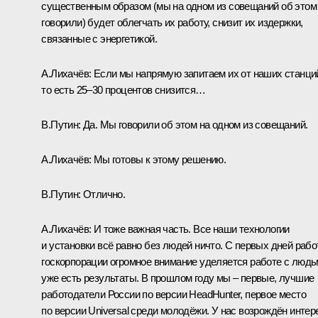
существенным образом (мы на одном из совещаний об этом
говорили) будет облегчать их работу, снизит их издержки,
связанные с энергетикой.
А.Лихачёв
: Если мы напрямую запитаем их от наших станци
то есть 25–30 процентов снизится…
В.Путин
: Да. Мы говорили об этом на одном из совещаний.
А.Лихачёв
: Мы готовы к этому решению.
В.Путин
: Отлично.
А.Лихачёв
: И тоже важная часть. Все наши технологии
и установки всё равно без людей ничто. С первых дней раб
госкорпорации огромное внимание уделяется работе с людь
уже есть результаты. В прошлом году мы – первые, лучшие
работодатели России по версии HeadHunter, первое место
по версии Universal среди молодёжи. У нас возрождён интер