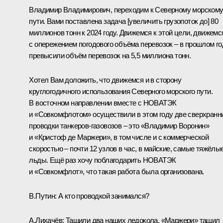
Владимир Владимирович, переходим к Северному морском
пути. Вами поставлена задача [увеличить грузопоток до] 80
миллионов тонн к 2024 году. Движемся к этой цели, движемс
с опережением погодового объёма перевозок – в прошлом го
превысили объём перевозок на 5,5 миллиона тонн.
Хотел Вам доложить, что движемся и в сторону
круглогодичного использования Северного морского пути.
В восточном направлении вместе с НОВАТЭК
и «Совкомфлотом» осуществили в этом году две сверхранн
проводки танкеров-газовозов – это «Владимир Воронин»
и «Кристоф де Маржери», в том числе и с коммерческой
скоростью – почти 12 узлов в час, в майские, самые тяжёлы
льды. Ещё раз хочу поблагодарить НОВАТЭК
и «Совкомфлот», что такая работа была организована.
В.Путин
: А кто проводкой занимался?
А.Лихачёв
: Тащили два наших ледокола. «Маржери» тащил