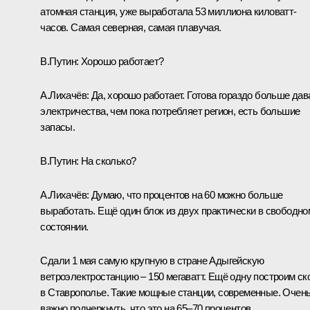
атомная станция, уже выработала 53 миллиона киловатт-
часов. Самая северная, самая плавучая.
В.Путин
: Хорошо работает?
А.Лихачёв
: Да, хорошо работает. Готова гораздо больше дав
электричества, чем пока потребляет регион, есть большие
запасы.
В.Путин
: На сколько?
А.Лихачёв
: Думаю, что процентов на 60 можно больше
выработать. Ещё один блок из двух практически в свободно
состоянии.
Сдали 1 мая самую крупную в стране Адыгейскую
ветроэлектростанцию – 150 мегаватт. Ещё одну построим ск
в Ставрополье. Такие мощные станции, современные. Очен
важно подчеркнуть, что это на 65–70 процентов