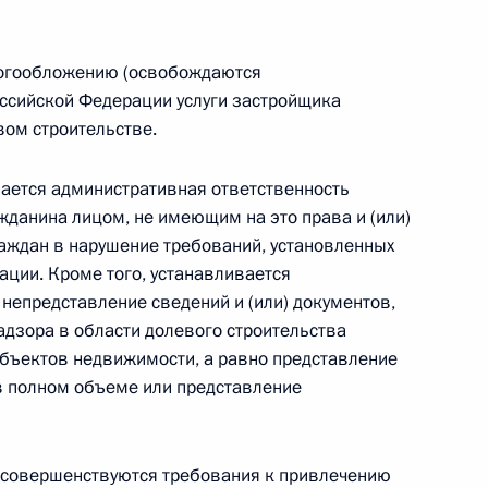
алогообложению (освобождаются
итогам встречи
оссийской Федерации услуги застройщика
го самоуправления
вом строительстве.
ается административная ответственность
жданина лицом, не имеющим на это права и (или)
ждан в нарушение требований, установленных
ции. Кроме того, устанавливается
 повышение эффективности
непредставление сведений и (или) документов,
, осуществляющих свою
адзора в области долевого строительства
ских и гуманитарных
объектов недвижимости, а равно представление
 в полном объеме или представление
совершенствуются требования к привлечению