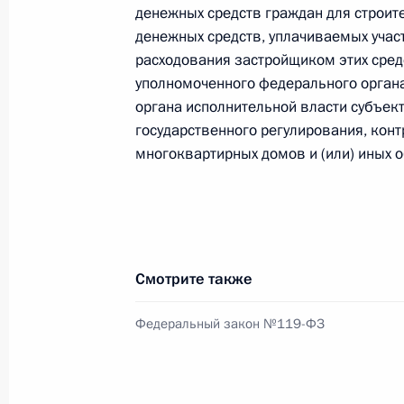
Внесены изменения в главу 23 час
денежных средств граждан для строит
денежных средств, уплачиваемых учас
30 июля 2010 года, 10:40
расходования застройщиком этих сред
уполномоченного федерального органа
органа исполнительной власти субъек
Внесены изменения в Налоговый к
государственного регулирования, конт
на урегулирование вопросов, связ
многоквартирных домов и (или) иных 
безнадёжных долгов по налогам и 
30 июля 2010 года, 10:20
Смотрите также
Дмитрий Медведев представил Пра
послание на 2011–2013 годы
Федеральный закон №119-ФЗ
29 июня 2010 года, 14:00