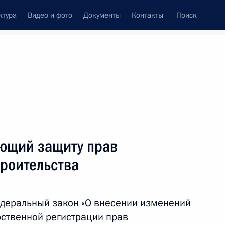
ктура
Видео и фото
Документы
Контакты
Поиск
Все темы
Подписаться на ленту
ающий защиту прав
ть следующие материалы
троительства
одекс
деральный закон «О внесении изменений
рственной регистрации прав