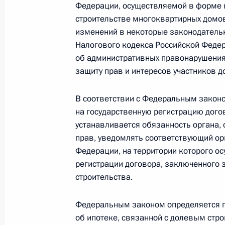
Федерации, осуществляемой в форме к
9 ноября 2010 года, 09:00
строительстве многоквартирных домов
изменений в некоторые законодательн
Налогового кодекса Российской Феде
об административных правонарушения
Внесены изменения в законодател
защиту прав и интересов участников д
совершения внешнеторговых барте
5 ноября 2010 года, 15:10
В соответствии с Федеральным законо
на государственную регистрацию догов
устанавливается обязанность органа,
Внесены изменения в Налоговый к
прав, уведомлять соответствующий ор
Федерации, на территории которого ос
5 ноября 2010 года, 15:00
регистрации договора, заключенного 
строительства.
Внесены изменения в Бюджетный к
Федеральным законом определяется п
об ипотеке, связанной с долевым стр
2 октября 2010 года, 10:00