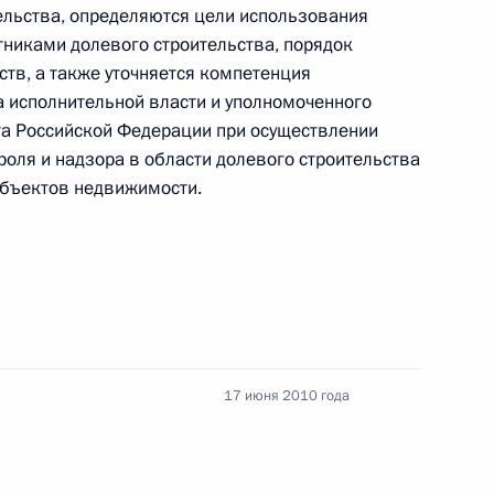
ти второй Налогового кодекса
ельства, определяются цели использования
тниками долевого строительства, порядок
ств, а также уточняется компетенция
 исполнительной власти и уполномоченного
та Российской Федерации при осуществлении
одекс, направленные
роля и надзора в области долевого строительства
анных со списанием
объектов недвижимости.
сборам
вительству Бюджетное
17 июня 2010 года