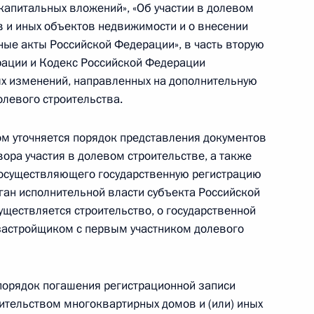
апитальных вложений», «Об участии в долевом
 и иных объектов недвижимости и о внесении
ые акты Российской Федерации», в часть вторую
рации и Кодекс Российской Федерации
х изменений, направленных на дополнительную
ьство, уточняющие порядок
олевого строительства.
рных сделок
м уточняется порядок представления документов
ора участия в долевом строительстве, а также
 осуществляющего государственную регистрацию
одекс
ган исполнительной власти субъекта Российской
уществляется строительство, о государственной
застройщиком с первым участником долевого
одекс
орядок погашения регистрационной записи
оительством многоквартирных домов и (или) иных