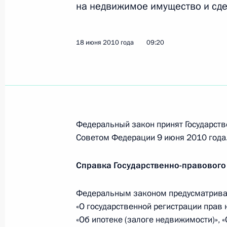
на недвижимое имущество и сде
Подписан закон, изменяющий поря
сборов, штрафов за счёт имуществ
18 июня 2010 года
09:20
1 декабря 2010 года, 08:30
В Налоговый кодекс внесены изме
между страховщиками при исполне
Федеральный закон принят Государств
о прямом возмещении убытков
Советом Федерации 9 июня 2010 года
19 ноября 2010 года, 10:30
Справка Государственно-правового
Федеральным законом предусматрива
Подписан закон о ратификации Со
«О государственной регистрации прав 
порядок уплаты налогов и пошлин 
«Об ипотеке (залоге недвижимости)», 
сумм в бюджеты государств – член