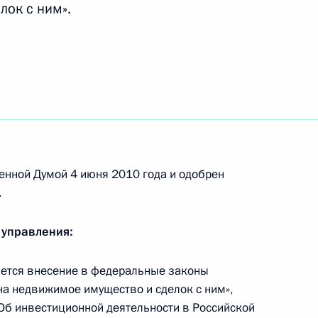
лок с ним».
док взыскания налогов,
а налогоплательщика
нения, ускоряющие расчёты
нии ими соглашений
енной Думой 4 июня 2010 года и одобрен
.
 управления:
ется внесение в федеральные законы
глашения, определяющее
на недвижимое имущество и сделок с ним»,
и перечисления взысканных
«Об инвестиционной деятельности в Российской
ов Таможенного союза