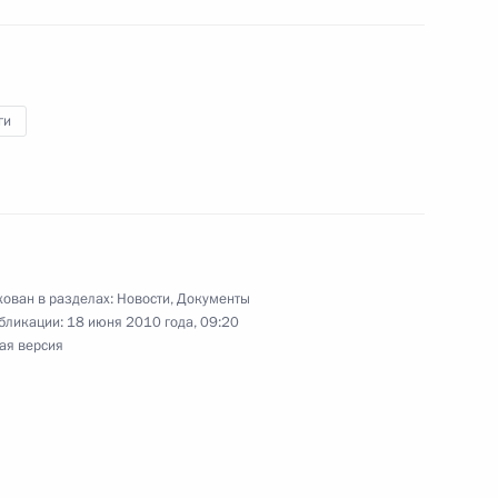
ции и технологическому
ги
 прав участников долевого
ован в разделах:
Новости
,
Документы
бликации:
18 июня 2010 года, 09:20
ая версия
твенную Думу проект закона
 лиц недоимок по налогам