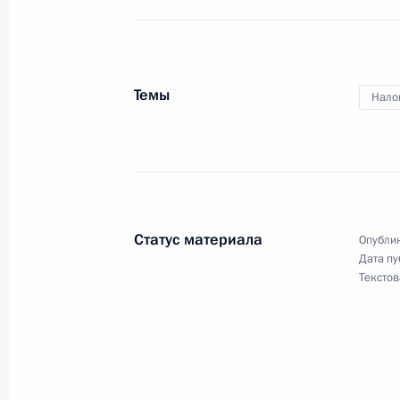
Заседание Комиссии по модерниза
развитию экономики России
19 июня 2010 года, 13:50
Темы
Нало
Принят закон, усиливающий защиту
строительства
18 июня 2010 года, 09:20
Статус материала
Опублик
Дата пу
Текстов
Дмитрий Медведев внёс в Государс
о порядке взыскания с физических
8 июня 2010 года, 13:30