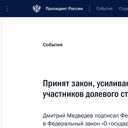
Президент России
События
Стру
Материалы по выбранной теме
События
Налоги,
782 результата
Принят закон, усилив
Показа
участников долевого с
Внесены изменения в Налоговый к
Дмитрий Медведев подписал Фе
1 декабря 2010 года, 08:40
в Федеральный закон «О госуда