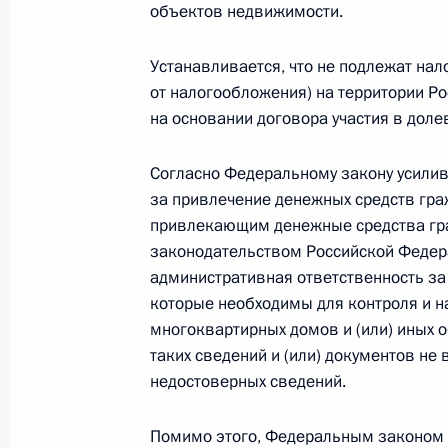
объектов недвижимости.
Устанавливается, что не подлежат н
Утверждён перечень поручений по 
от налогообложения) на территории Р
с представителями органов местно
на основании договора участия в доле
Республики Марий Эл
23 августа 2010 года, 09:00
Согласно Федеральному закону усилив
за привлечение денежных средств гра
привлекающим денежные средства гра
законодательством Российской Федера
Подписан закон, направленный на
административная ответственность за 
российских авиационных компаний
которые необходимы для контроля и н
деятельность в рамках миротворче
многоквартирных домов и (или) иных 
программ ООН
таких сведений и (или) документов не
31 июля 2010 года, 10:20
недостоверных сведений.
Помимо этого, Федеральным законом 