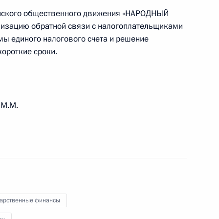
ийского общественного движения «НАРОДНЫЙ
изацию обратной связи с налогоплательщиками
ы единого налогового счета и решение
ороткие сроки.
ержки, оказываемой
ождаются от обложения
 М.М.
обождены от уплаты НДФЛ при
положенных на нём
дарственные финансы