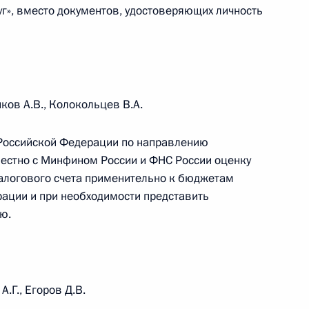
уг», вместо документов, удостоверяющих личность
вого кодекса внесены
 случаев от НДС реализацию
ков А.В., Колокольцев В.А.
 Российской Федерации по направлению
а внесены изменения,
естно с Минфином России и ФНС России оценку
работ российскими
алогового счета применительно к бюджетам
ации и при необходимости представить
ю.
сено изменение,
ие механизмов защиты прав
А.Г., Егоров Д.В.
оительства