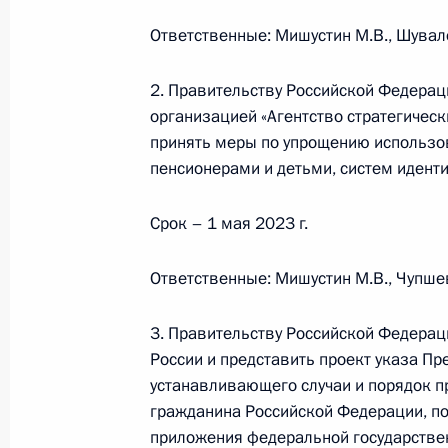
кодекса
Ответственные: Мишустин М.В., Шувал
10 июля 2023 года, 13:30
2. Правительству Российской Федера
организацией «Агентство стратегичес
принять меры по упрощению использо
В законодательство внесены изме
пенсионерами и детьми, систем иден
государственно-частного партнёрст
инфраструктурных проектах
Срок – 1 мая 2023 г.
10 июля 2023 года, 13:10
Ответственные: Мишустин М.В., Чупшев
Заседание комиссии Госсовета по
3. Правительству Российской Федерац
и финансы»
России и представить проект указа П
устанавливающего случаи и порядок п
5 июля 2023 года, 20:00
гражданина Российской Федерации, п
приложения федеральной государстве