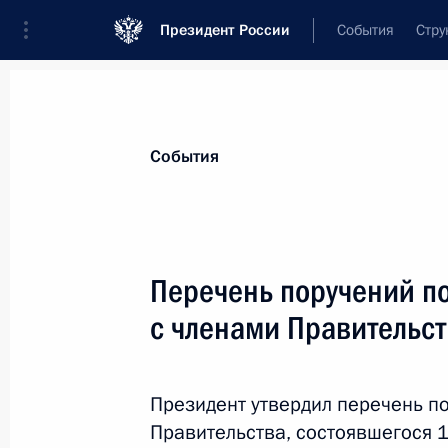
Президент России
События
Стру
Материалы по выбранной теме
События
Налоги,
782 результата
Перечень поручений п
Показа
с членами Правительс
Подписан закон о ратификации пр
НДС при оказании электронных усл
Президент утвердил перечень п
Евразийского экономического сою
Правительства, состоявшегося 