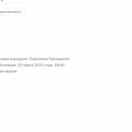
ги
нения, направленные
ышленность
уплений в региональные
ован в разделе:
Поручения Президента
нения, направленные
бликации:
25 марта 2023 года, 18:00
нения нулевой ставки НДС
ая версия
 стимулирование оборота
ельности, в том числе
ональных налогов