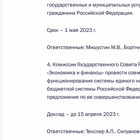
государственных и муниципальных усл
В статью 149 части второй Налого
гражданина Российской Федерации.
изменения, освобождающие в ряде
лекарственных препаратов
Срок – 1 мая 2023 г.
24 июня 2023 года, 17:55
Ответственные: Мишустин М.В., Бортни
4. Комиссии Государственного Совета
В часть вторую Налогового кодекс
«Экономика и финансы» провести совм
касающиеся НДС при реализации 
функционирования системы единого н
судоремонтными предприятиями
бюджетной системы Российской Федер
24 июня 2023 года, 17:50
предложения по ее совершенствовани
Доклад – до 15 апреля 2023 г.
В налоговое законодательство вне
направленное на совершенствован
Ответственные: Текслер А.Л., Силуанов 
граждан – участников долевого стр