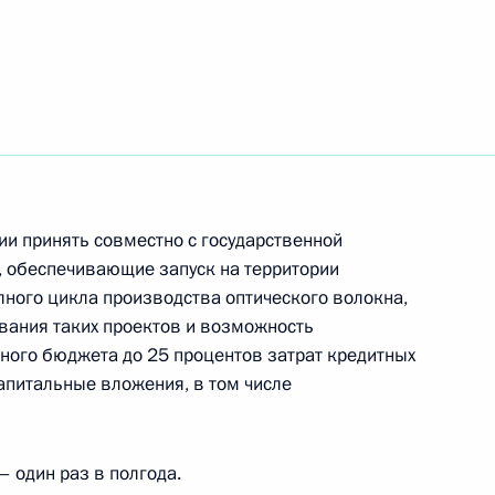
говой базы по налогу
ии доходов, получаемых
 договоре инвестиционного
ии принять совместно с государственной
, обеспечивающие запуск на территории
лного цикла производства оптического волокна,
вания таких проектов и возможность
она о рекламе
ного бюджета до 25 процентов затрат кредитных
апитальные вложения, в том числе
– один раз в полгода.
8 части второй Налогового