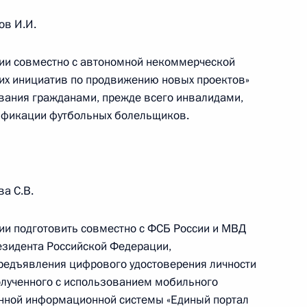
ов И.И.
ции совместно с автономной некоммерческой
ких инициатив по продвижению новых проектов»
вания гражданами, прежде всего инвалидами,
нения, касающиеся
тификации футбольных болельщиков.
ва в долгосрочных
а С.В.
 направлению «Экономика
ии подготовить совместно с ФСБ России и МВД
резидента Российской Федерации,
редъявления цифрового удостоверения личности
олученного с использованием мобильного
нной информационной системы «Единый портал