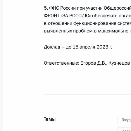
5. ФНС России при участии Общеросс
29 мая 2023 года, 14:40
ФРОНТ «ЗА РОССИЮ» обеспечить орган
в отношении функционирования систем
выявленных проблем в максимально к
Доходы в виде материальной подд
нуждающимся обучающимся, освоб
Доклад – до 15 апреля 2023 г.
НДФЛ
29 мая 2023 года, 14:35
Ответственные: Егоров Д.В., Кузнецов
Семьи с двумя и более детьми осв
продаже земельного участка и рас
хозяйственных строений
29 мая 2023 года, 14:25
Темы
Госу