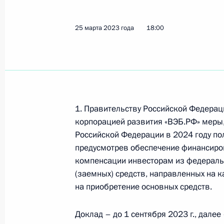
24 июля 2023 года, 12:20
25 марта 2023 года
18:00
Уточнён порядок определения нало
на прибыль организаций в отношен
налогоплательщиками от участия в
товарищества
1. Правительству Российской Федерац
10 июля 2023 года, 15:00
корпорацией развития «ВЭБ.РФ» меры
Российской Федерации в 2024 году по
предусмотрев обеспечение финансиро
Внесены изменения в статью 8 зак
компенсации инвесторам из федераль
(заемных) средств, направленных на к
10 июля 2023 года, 13:40
на приобретение основных средств.
Доклад – до 1 сентября 2023 г., далее 
Внесено изменение в статью 333–3