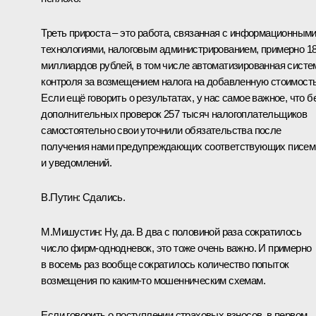
Треть прироста – это работа, связанная с информационным
технологиями, налоговым администрированием, примерно 1
миллиардов рублей, в том числе автоматизированная систе
контроля за возмещением налога на добавленную стоимость
Если ещё говорить о результатах, у нас самое важное, что б
дополнительных проверок 257 тысяч налогоплательщиков
самостоятельно свои уточнили обязательства после
получения нами предупреждающих соответствующих писем
и уведомлений.
В.Путин:
Сдались.
М.Мишустин:
Ну, да. В два с половиной раза сократилось
число фирм-однодневок, это тоже очень важно. И примерно
в восемь раз вообще сократилось количество попыток
возмещения по каким-то мошенническим схемам.
Если говорить о поступлении страховых взносов, в первом