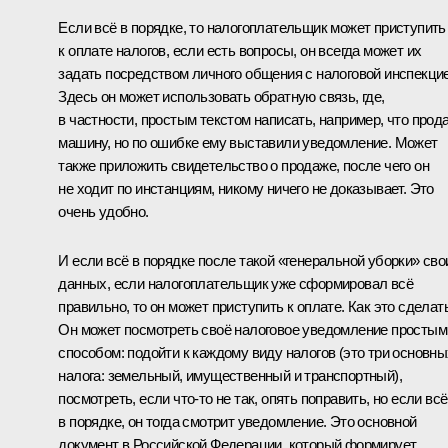
Если всё в порядке, то налогоплательщик может приступить
к оплате налогов, если есть вопросы, он всегда может их
задать посредством личного общения с налоговой инспекцие
Здесь он может использовать обратную связь, где,
в частности, простым текстом написать, например, что прод
машину, но по ошибке ему выставили уведомление. Может
также приложить свидетельство о продаже, после чего он
не ходит по инстанциям, никому ничего не доказывает. Это
очень удобно.
И если всё в порядке после такой «генеральной уборки» сво
данных, если налогоплательщик уже сформировал всё
правильно, то он может приступить к оплате. Как это сделат
Он может посмотреть своё налоговое уведомление простым
способом: подойти к каждому виду налогов (это три основны
налога: земельный, имущественный и транспортный),
посмотреть, если что-то не так, опять поправить, но если всё
в порядке, он тогда смотрит уведомление. Это основной
документ в Российской Федерации, который формирует,