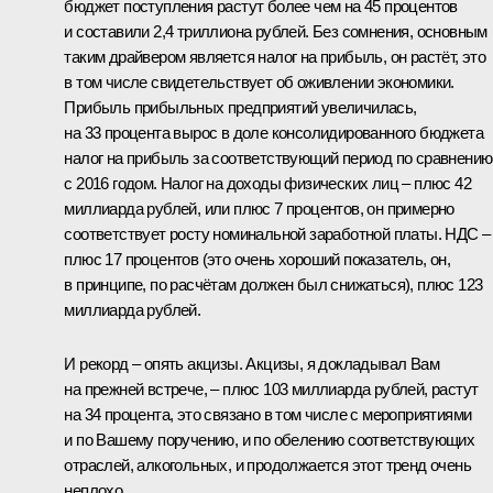
бюджет поступления растут более чем на 45 процентов
и составили 2,4 триллиона рублей. Без сомнения, основным
таким драйвером является налог на прибыль, он растёт, это
в том числе свидетельствует об оживлении экономики.
Прибыль прибыльных предприятий увеличилась,
на 33 процента вырос в доле консолидированного бюджета
налог на прибыль за соответствующий период по сравнению
с 2016 годом. Налог на доходы физических лиц – плюс 42
миллиарда рублей, или плюс 7 процентов, он примерно
соответствует росту номинальной заработной платы. НДС –
плюс 17 процентов (это очень хороший показатель, он,
в принципе, по расчётам должен был снижаться), плюс 123
миллиарда рублей.
И рекорд – опять акцизы. Акцизы, я докладывал Вам
на прежней встрече, – плюс 103 миллиарда рублей, растут
на 34 процента, это связано в том числе с мероприятиями
и по Вашему поручению, и по обелению соответствующих
отраслей, алкогольных, и продолжается этот тренд очень
неплохо.