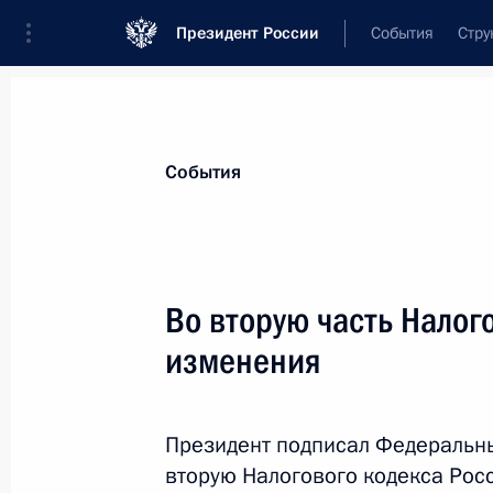
Президент России
События
Стру
Материалы по выбранной теме
События
Налоги,
782 результата
Во вторую часть Налог
Показа
изменения
Внесены изменения в часть вторую
Президент подписал Федеральны
29 декабря 2016 года, 10:10
вторую Налогового кодекса Рос