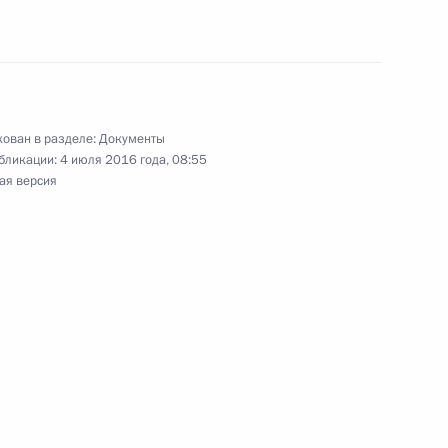
одекс
ство о налогах и сборах
ован в разделе:
Документы
бликации:
4 июля 2016 года, 08:55
ая версия
асти второй Налогового
84 части первой и статью 226