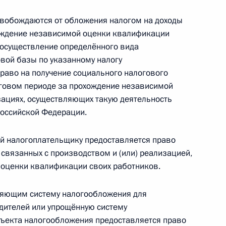
свобождаются от обложения налогом на доходы
ождение независимой оценки квалификации
 осуществление определённого вида
е заявления о признании
овой базы по указанному налогу
раво на получение социального налогового
оговом периоде за прохождение независимой
зациях, осуществляющих такую деятельность
Российской Федерации.
асти второй Налогового
ий налогоплательщику предоставляется право
 связанных с производством и (или) реализацией,
 оценки квалификации своих работников.
яющим систему налогообложения для
дителей или упрощённую систему
вов по сомнительным долгам
бъекта налогообложения предоставляется право