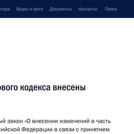
ктура
Видео и фото
Документы
Контакты
Поиск
Все темы
Подписаться на ленту
ового кодекса внесены
ть следующие материалы
 Налогового кодекса
й закон «О внесении изменений в часть
сийской Федерации в связи с принятием