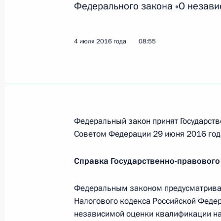
Федерального закона «О незави
Перечень поручений по вопросам г
регулирования в сфере производст
4 июля 2016 года
08:55
спиртосодержащей продукции
21 декабря 2016 года, 12:50
В Налоговый кодекс внесено измен
Федеральный закон принят Государств
с преобразованием Южного федера
Советом Федерации 29 июня 2016 год
федерального округа в Южный фед
20 декабря 2016 года, 17:00
Справка Государственно-правового
Федеральным законом предусматривае
Налогового кодекса Российской Федер
Внесены изменения в статью 164 ч
независимой оценки квалификации на
кодекса