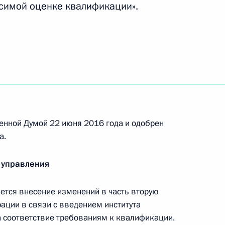
симой оценке квалификации».
осударственного
ва и оборота
ение в связи
енной Думой 22 июня 2016 года и одобрен
льного округа и Крымского
а.
еральный округ
 управления
тся внесение изменений в часть вторую
ации в связи с введением института
асти второй Налогового
 соответствие требованиям к квалификации.