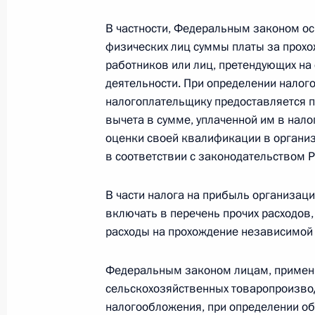
30 ноября 2016 года, 21:30
В частности, Федеральным законом о
физических лиц суммы платы за прох
работников или лиц, претендующих на
Установлена госпошлина при подач
деятельности. При определении налог
налогоплательщику предоставляется п
должника несостоятельным
вычета в сумме, уплаченной им в нал
30 ноября 2016 года, 21:20
оценки своей квалификации в органи
в соответствии с законодательством 
Внесены изменения в статью 217 ч
В части налога на прибыль организац
кодекса
включать в перечень прочих расходов,
расходы на прохождение независимой
30 ноября 2016 года, 21:15
Федеральным законом лицам, примен
сельскохозяйственных товаропроизво
Уточнён порядок включения резер
налогообложения, при определении о