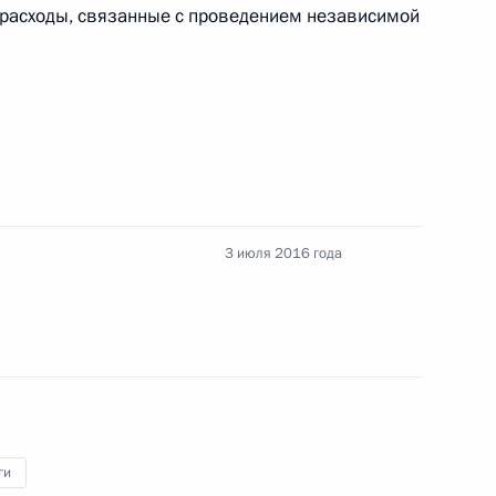
дов
 расходы, связанные с проведением независимой
ты налогов и сборов
отовке чемпионата мира
3 июля 2016 года
а на получение
гового вычета
ги