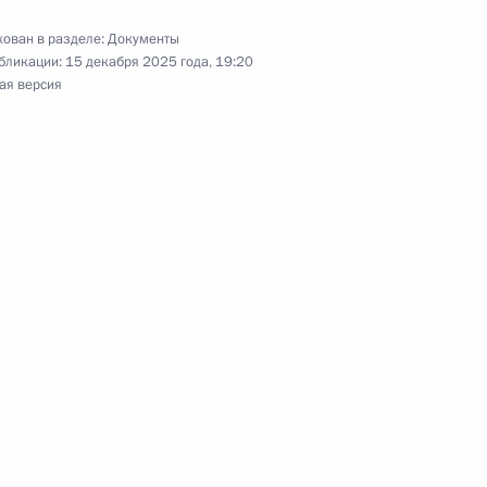
ован в разделе:
Документы
бликации:
15 декабря 2025 года, 19:20
ая версия
ия Сбербанка Германом
 деятельности, имеющих
печения обороны страны
 взыскания просроченной