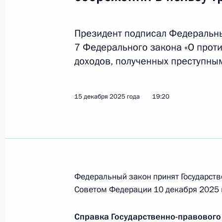
и сроки раскрытия отдельными ф
информации
Президент подписал Федеральны
26 июля 2026 года, 16:05
7 Федерального закона «О прот
доходов, полученных преступны
Внесены изменения в закон о госо
15 декабря 2025 года
19:20
совершенствования механизма пе
сделок из банков, исключённых из
банков, в опорный банк для ОПК
4 июля 2026 года, 17:25
Федеральный закон принят Государств
Советом Федерации 10 декабря 2025 
В закон о потребительском кредит
в части предоставления «кредитны
условии рождения или усыновления
Справка Государственно-правового