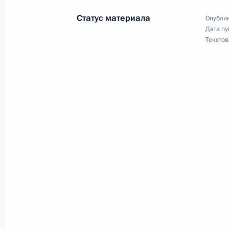
9 апреля 2026 года, 16:50
Статус материала
Опублик
Дата пу
Текстов
Встреча с председателем правлен
Грефом
17 марта 2026 года, 14:10
Законом расширен перечень видов
стратегическое значение для обес
и безопасности государства
8 марта 2026 года, 17:30
Усовершенствован надзор в сфере