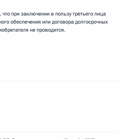
что при заключении в пользу третьего лица
ного обеспечения или договора долгосрочных
обретателя не проводится.
 подсудности исков
гащения
тиным
урегулирование вопросов,