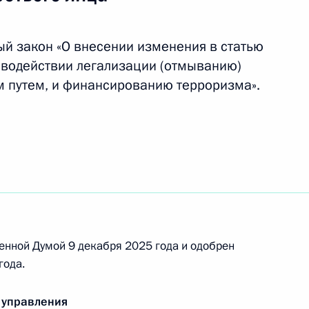
инансовыми организациями
й закон «О внесении изменения в статью
иводействии легализации (отмыванию)
м путем, и финансированию терроризма».
боронзаказе в части
ревода сопровождаемых
 категории уполномоченных
енной Думой 9 декабря 2025 года и одобрен
года.
е (займе) внесены изменения
х каникул» гражданам при
 второго ребёнка или
 управления