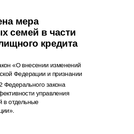
ена мера
х семей в части
лищного кредита
акон «О внесении изменений
йской Федерации и признании
 2 Федерального закона
фективности управления
й в отдельные
ции».