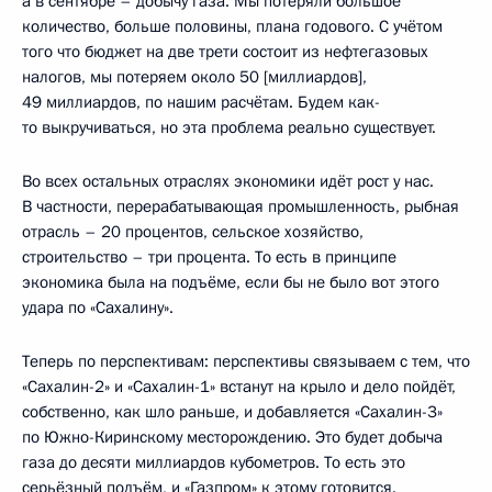
а в сентябре – добычу газа. Мы потеряли большое
количество, больше половины, плана годового. С учётом
того что бюджет на две трети состоит из нефтегазовых
налогов, мы потеряем около 50 [миллиардов],
49 миллиардов, по нашим расчётам. Будем как-
то выкручиваться, но эта проблема реально существует.
Во всех остальных отраслях экономики идёт рост у нас.
В частности, перерабатывающая промышленность, рыбная
отрасль – 20 процентов, сельское хозяйство,
строительство – три процента. То есть в принципе
экономика была на подъёме, если бы не было вот этого
удара по «Сахалину».
Теперь по перспективам: перспективы связываем с тем, что
«Сахалин-2» и «Сахалин-1» встанут на крыло и дело пойдёт,
собственно, как шло раньше, и добавляется «Сахалин-3»
по Южно-Киринскому месторождению. Это будет добыча
газа до десяти миллиардов кубометров. То есть это
серьёзный подъём, и «Газпром» к этому готовится.