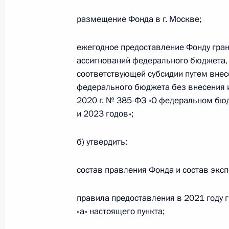
8 декабря 2020 года, 16:55
размещение Фонда в г. Москве;
ежегодное предоставление Фонду гран
ассигнований федерального бюджета,
В статью 6 закона о государствен
соответствующей субсидии путем вне
внесено изменение
федерального бюджета без внесения 
8 декабря 2020 года, 16:50
2020 г. № 385-ФЗ «О федеральном бюд
и 2023 годов»;
Приостановлена индексация оплат
б) утвердить:
сенаторов и депутатов Госдумы
состав правления Фонда и состав эксп
8 декабря 2020 года, 14:55
правила предоставления в 2021 году г
«а» настоящего пункта;
Приостановлено действие нормы о