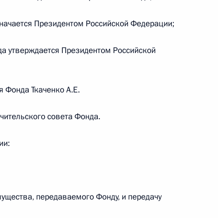
значается Президентом Российской Федерации;
 вопросам, касающимся
нда утверждается Президентом Российской
ной власти субъектов
 Фонда Ткаченко А.Е.
чительского совета Фонда.
ральном бюджете на 2021 год
3 годов
ии:
ущества, передаваемого Фонду, и передачу
ения в части увеличения
кредитов регионам