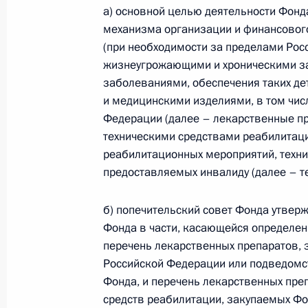
а) основной целью деятельности Фонд
Указ о создании фонда «Круг добра
механизма организации и финансовог
с тяжёлыми жизнеугрожающими и 
(при необходимости за пределами Рос
заболеваниями, в том числе редк
жизнеугрожающими и хроническими за
6 января 2021 года, 10:00
заболеваниями, обеспечения таких д
и медицинскими изделиями, в том чис
Федерации (далее – лекарственные пр
техническими средствами реабилитац
Совещание по социальным вопрос
реабилитационных мероприятий, технич
5 января 2021 года, 18:10
предоставляемых инвалиду (далее – т
б) попечительский совет Фонда утвер
Внесены изменения в законодател
Фонда в части, касающейся определен
контрактной системы в сфере закуп
перечень лекарственных препаратов,
обеспечения государственных и му
Российской Федерации или подведомс
Фонда, и перечень лекарственных преп
30 декабря 2020 года, 15:40
средств реабилитации, закупаемых Ф