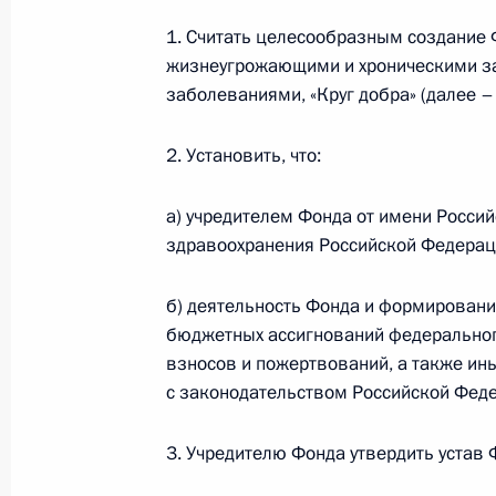
1. Считать целесообразным создание
Встреча с директором Федерально
жизнеугрожающими и хроническими за
мониторингу Юрием Чиханчиным
заболеваниями, «Круг добра» (далее –
19 февраля 2021 года, 13:10
2. Установить, что:
Подписано распоряжение о выделен
а) учредителем Фонда от имени Росси
фонда
здравоохранения Российской Федерац
11 февраля 2021 года, 21:00
б) деятельность Фонда и формировани
бюджетных ассигнований федерально
взносов и пожертвований, а также ины
Совещание с членами Правительст
с законодательством Российской Фед
10 февраля 2021 года, 15:00
3. Учредителю Фонда утвердить устав Ф