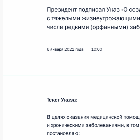
Президент подписал Указ «О со
с тяжелыми жизнеугрожающими 
Совещание с членами Правительст
числе редкими (орфанными) заб
31 марта 2021 года, 16:50
6 января 2021 года
10:00
Встреча с главой Счётной палаты 
23 марта 2021 года, 13:40
Текст Указа:
Подписан закон, направленный на
законодательных актов в соответс
В целях оказания медицинской помо
24 февраля 2021 года, 10:30
и хроническими заболеваниями, в том
постановляю: