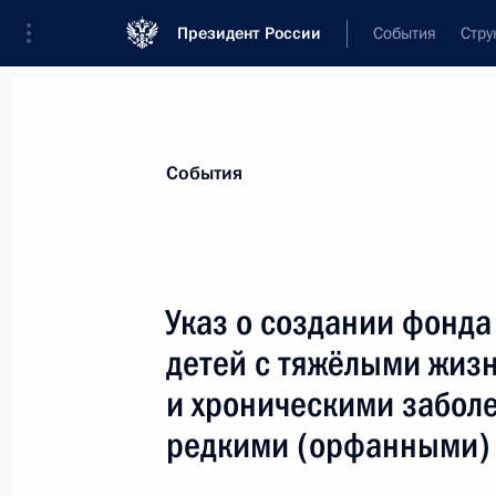
Президент России
События
Стру
Материалы по выбранной теме
События
Государственные финансы,
873 рез
Указ о создании фонда
Показа
детей с тяжёлыми жи
и хроническими заболе
Перечень поручений по итогам сов
редкими (орфанными)
по стимулированию инвестиционно
9 апреля 2021 года, 18:00