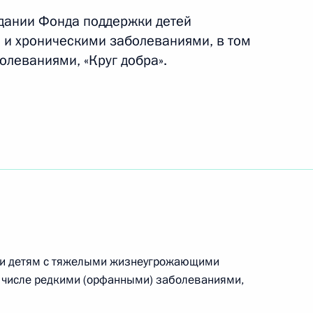
здании Фонда поддержки детей
и хроническими заболеваниями, в том
ва
олеваниями, «Круг добра».
Алексеем Кудриным
 приведение отдельных
твие с Бюджетным кодексом
щи детям с тяжелыми жизнеугрожающими
 числе редкими (орфанными) заболеваниями,