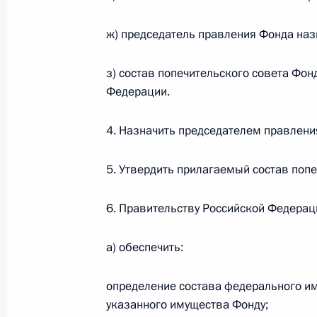
ж) председатель правления Фонда на
Перечень поручений по отдельным
з) состав попечительского совета Фо
деятельности органов исполнитель
Федерации.
Российской Федерации
10 декабря 2020 года, 18:30
4. Назначить председателем правления
5. Утвердить прилагаемый состав попе
Президент подписал закон о феде
и на плановый период 2022 и 202
6. Правительству Российской Федерац
8 декабря 2020 года, 21:00
а) обеспечить:
определение состава федерального им
В Бюджетный кодекс внесены измен
указанного имущества Фонду;
срока предоставления бюджетных 