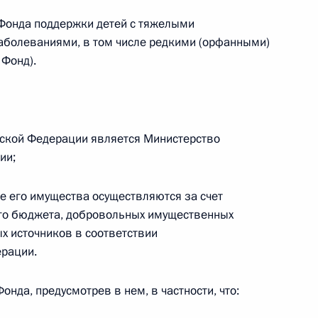
 Фонда поддержки детей с тяжелыми
й службы по финансовому
болеваниями, в том числе редкими (орфанными)
 Фонд).
ии средств из резервного
йской Федерации является Министерство
ии;
е его имущества осуществляются за счет
го бюджета, добровольных имущественных
х источников в соответствии
ва
ерации.
онда, предусмотрев в нем, в частности, что: