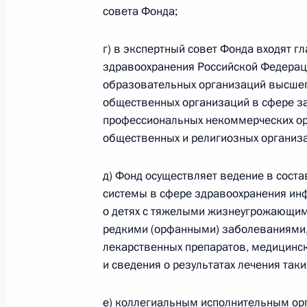
25 декабря 2020 года, 18:00
совета Фонда;
г) в экспертный совет Фонда входят 
Усовершенствован механизм перес
здравоохранения Российской Федераци
образовательных организаций высшег
из аварийного жилья
общественных организаций в сфере з
22 декабря 2020 года, 13:50
профессиональных некоммерческих орг
общественных и религиозных организ
Подписан закон, направленный на
д) Фонд осуществляет ведение в сост
формирования и исполнения бюдже
системы в сфере здравоохранения ин
о детях с тяжелыми жизнеугрожающим
22 декабря 2020 года, 13:40
редкими (орфанными) заболеваниями,
лекарственных препаратов, медицинск
и сведения о результатах лечения таки
В Бюджетный кодекс внесены изме
22 декабря 2020 года, 12:20
е) коллегиальным исполнительным ор