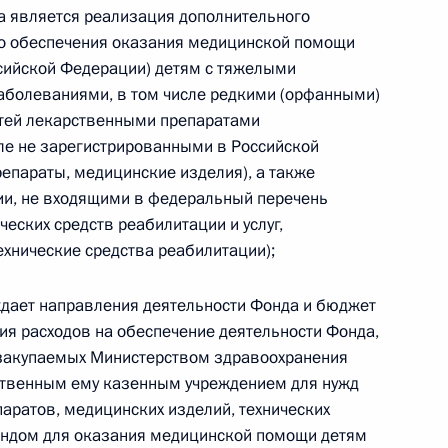
а является реализация дополнительного
» для поддержки детей
о обеспечения оказания медицинской помощи
хроническими
сийской Федерации) детям с тяжелыми
ими (орфанными)
болеваниями, в том числе редкими (орфанными)
етей лекарственными препаратами
ле не зарегистрированными в Российской
епараты, медицинские изделия), а также
ии, не входящими в федеральный перечень
ам
еских средств реабилитации и услуг,
ехнические средства реабилитации);
ждает направления деятельности Фонда и бюджет
ьство, касающееся
ия расходов на обеспечение деятельности Фонда,
ок товаров, услуг для
 закупаемых Министерством здравоохранения
ниципальных нужд
твенным ему казенным учреждением для нужд
аратов, медицинских изделий, технических
ондом для оказания медицинской помощи детям