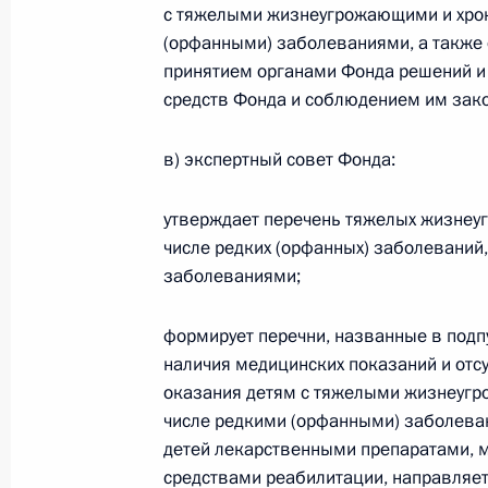
с тяжелыми жизнеугрожающими и хрон
(орфанными) заболеваниями, а также 
Приостановлено действие положен
принятием органами Фонда решений и
должностных окладов судей
средств Фонда и соблюдением им зак
30 декабря 2020 года, 11:15
в) экспертный совет Фонда:
утверждает перечень тяжелых жизнеуг
Внесены изменения в законы о п
числе редких (орфанных) заболеваний,
30 декабря 2020 года, 10:15
заболеваниями;
формирует перечни, названные в подпу
наличия медицинских показаний и отс
Перечень поручений по вопросам п
оказания детям с тяжелыми жизнеугр
государственной поддержки орган
числе редкими (орфанными) заболева
в 2021 и 2022 годах отдельные ви
детей лекарственными препаратами, 
в Российской Федерации
средствами реабилитации, направляет