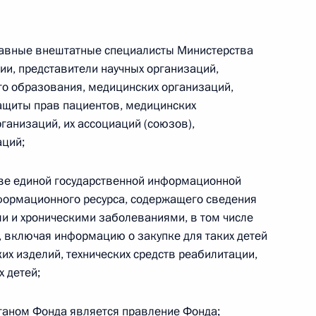
главные внештатные специалисты Министерства
еления граждан
и, представители научных организаций,
о образования, медицинских организаций,
ащиты прав пациентов, медицинских
анизаций, их ассоциаций (союзов),
аций;
 создание правовых основ
аве единой государственной информационной
тов муниципальных округов
формационного ресурса, содержащего сведения
и и хроническими заболеваниями, в том числе
 включая информацию о закупке для таких детей
их изделий, технических средств реабилитации,
х детей;
нения
ганом Фонда является правление Фонда;