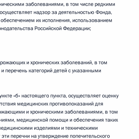
ическими заболеваниями, в том числе редкими
осуществляет надзор за деятельностью Фонда,
ия о ежегодной индексации
 обеспечением их исполнения, использованием
онодательства Российской Федерации;
рожающих и хронических заболеваний, в том
рожиточном минимуме и МРОТ
 и перечень категорий детей с указанными
нкте «б» настоящего пункта, осуществляет оценку
утствия медицинских противопоказаний для
ринятия дополнительных мер
ожающими и хроническими заболеваниями, в том
изаций, осуществляющих
ниями, медицинской помощи и обеспечения таких
ды культурной деятельности
медицинскими изделиями и техническими
 эти перечни на утверждение попечительского