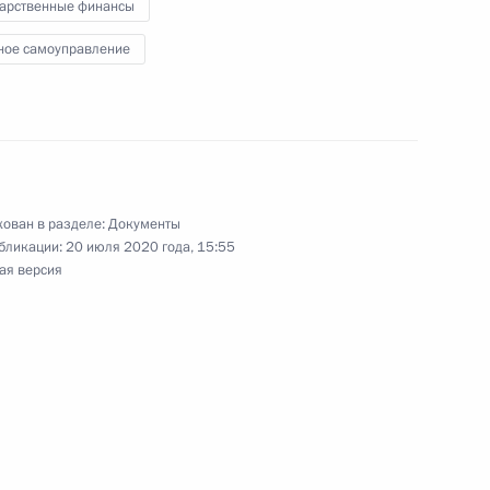
сширенного заседания
дарственные финансы
та
ное самоуправление
дерального бюджета
ован в разделе:
Документы
бликации:
20 июля 2020 года, 15:55
ая версия
льного кодекса внесены