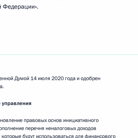
й Федерации».
б индексации окладов
нения, направленные
енной Думой 14 июля 2020 года и одобрен
ий бюджетной, налоговой
а.
о управления
ановление правовых основ инициативного
ер дохода Банка России
ополнение перечня неналоговых доходов
бербанка
которые будут использоваться для финансового