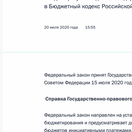
в Бюджетный кодекс Российско
Приостановлено действие нормы о
20 июля 2020 года
15:55
госслужащих
8 декабря 2020 года, 14:50
В законодательство внесены изме
Федеральный закон принят Государств
на реализацию отдельных положен
Советом Федерации 15 июля 2020 год
и таможенно-тарифной политики
23 ноября 2020 года, 13:25
Справка Государственно-правовог
Федеральный закон направлен на уст
Подписан закон, уточняющий разм
бюджетирования и предусматривает д
от продажи обыкновенных акций С
бюджетов инициативными платежами, 