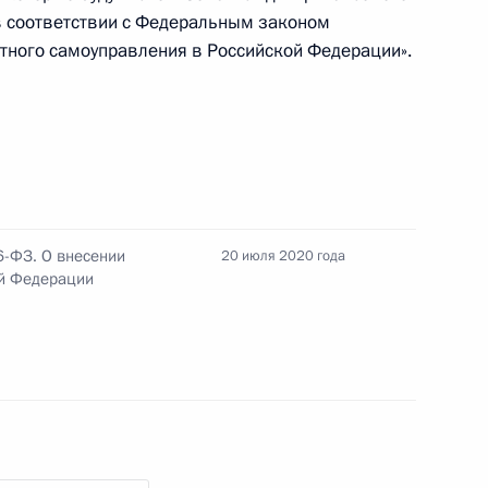
в соответствии с Федеральным законом
тного самоуправления в Российской Федерации».
ановлении особенностей
6-ФЗ. О внесении
20 июля 2020 года
й Федерации
нения, касающиеся
мьям в связи с рождением
 ребёнка