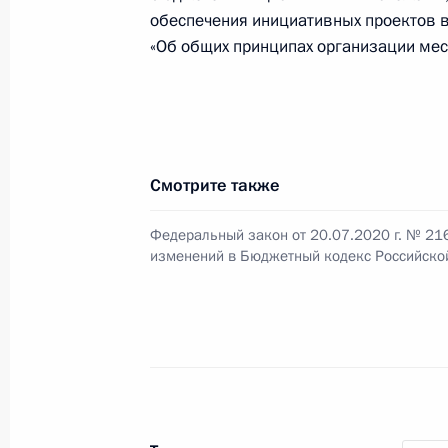
обеспечения инициативных проектов 
23 ноября 2020 года, 12:55
«Об общих принципах организации мес
Внесены изменения в закон об уст
исполнения бюджетов в 2020 году
9 ноября 2020 года, 15:00
Смотрите также
Федеральный закон от 20.07.2020 г. № 21
изменений в Бюджетный кодекс Российско
В законодательство внесены изме
исчисления ежемесячных выплат се
(усыновлением) первого и второго
27 октября 2020 года, 12:10