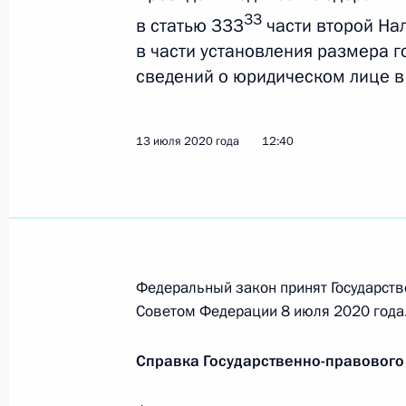
33
в статью 333
части второй На
в части установления размера 
Приостановлено действие нормы о
сведений о юридическом лице в
госслужащих
8 декабря 2020 года, 14:50
13 июля 2020 года
12:40
В законодательство внесены изме
на реализацию отдельных положен
и таможенно-тарифной политики
Федеральный закон принят Государств
23 ноября 2020 года, 13:25
Советом Федерации 8 июля 2020 года
Справка Государственно-правового
Подписан закон, уточняющий разм
от продажи обыкновенных акций С