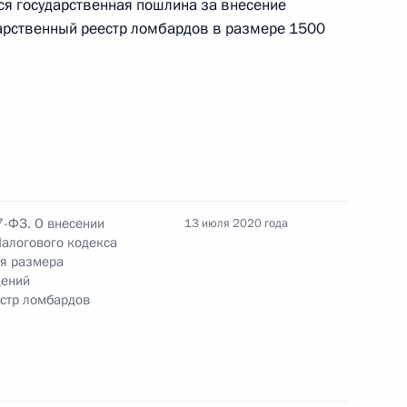
я государственная пошлина за внесение
дарственный реестр ломбардов в размере 1500
ановлении особенностей
7-ФЗ. О внесении
13 июля 2020 года
Налогового кодекса
нения, касающиеся
ия размера
мьям в связи с рождением
дений
 ребёнка
естр ломбардов