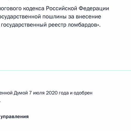
логового кодекса Российской Федерации
государственной пошлины за внесение
б индексации окладов
 государственный реестр ломбардов».
нения, направленные
ий бюджетной, налоговой
енной Думой 7 июля 2020 года и одобрен
.
 управления
ер дохода Банка России
бербанка