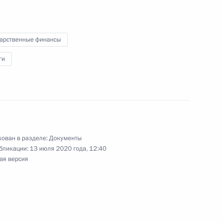
сширенного заседания
та
дарственные финансы
ги
дерального бюджета
ован в разделе:
Документы
бликации:
13 июля 2020 года, 12:40
льного кодекса внесены
ая версия