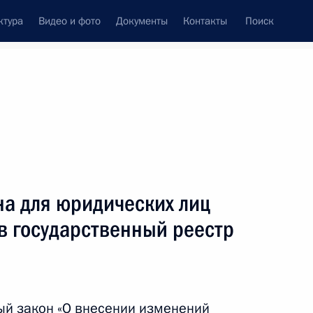
ктура
Видео и фото
Документы
Контакты
Поиск
Все темы
Подписаться на ленту
ультата
на для юридических лиц
ть следующие материалы
в государственный реестр
ы труда помощников
ый закон «О внесении изменений