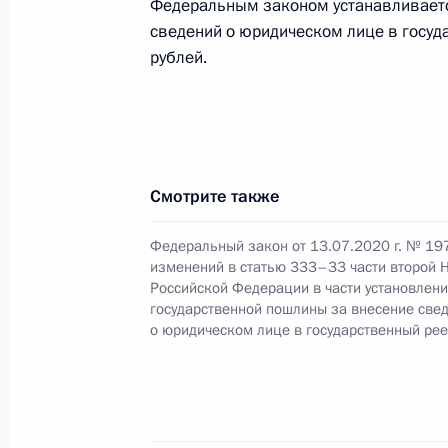
Федеральным законом устанавливаетс
23 ноября 2020 года, 12:55
сведений о юридическом лице в госу
рублей.
Внесены изменения в закон об уст
исполнения бюджетов в 2020 году
9 ноября 2020 года, 15:00
Смотрите также
Федеральный закон от 13.07.2020 г. № 19
изменений в статью 333–33 части второй 
В законодательство внесены изме
Российской Федерации в части установлен
исчисления ежемесячных выплат се
государственной пошлины за внесение све
(усыновлением) первого и второго
о юридическом лице в государственный ре
27 октября 2020 года, 12:10