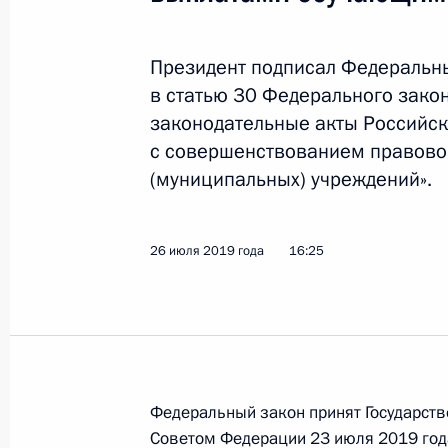
Президент подписал Федеральн
Утверждён отчёт об исполнении бю
в статью 30 Федерального зако
за 2018 год
законодательные акты Российск
16 октября 2019 года, 13:45
с совершенствованием правово
(муниципальных) учреждений».
Встреча с главой Центробанка Эл
26 июля 2019 года
16:25
24 сентября 2019 года, 14:10
Рабочая встреча с Председателем 
Медведевым
Федеральный закон принят Государств
23 сентября 2019 года, 12:45
Советом Федерации 23 июля 2019 год