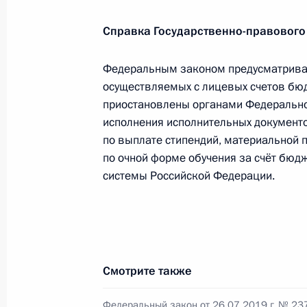
Справка Государственно-правового
Перечень поручений по итогам пле
Восточного экономического форум
Федеральным законом предусматривае
осуществляемых с лицевых счетов бю
21 сентября 2019 года, 17:00
приостановлены органами Федерально
исполнения исполнительных документо
по выплате стипендий, материальной
Уточнён порядок выплаты добросо
по очной форме обучения за счёт бю
за утрату жилого помещения
системы Российской Федерации.
2 августа 2019 года, 20:35
Встреча с главой ФАС России Иго
Смотрите также
29 июля 2019 года, 14:00
Федеральный закон от 26.07.2019 г. № 23