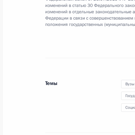
изменений в статью 30 Федерального зако
изменений в отдельные законодательные а
В законодательство внесены измен
Федерации в связи с совершенствованием 
бухгалтерского учёта организаций
положения государственных (муниципальны
26 июля 2019 года, 17:15
Подписан закон, дополняющий пер
с лицевых счетов, операции по ко
стипендиями, материальной помо
Темы
выплатами обучающимся по очной
Вузы
26 июля 2019 года, 16:25
Госу
Соци
Подписан закон, касающийся поря
обслуживания персонала космодро