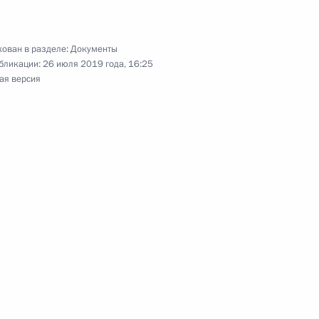
й
ован в разделе:
Документы
бликации:
26 июля 2019 года, 16:25
ая версия
ения в части
о контроля
Бюджетного кодекса
декса о зачислении
в пошлины за совершение