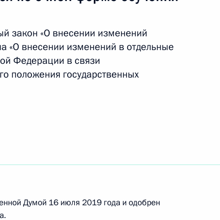
ый закон «О внесении изменений
джета Пенсионного фонда
на «О внесении изменений в отдельные
ой Федерации в связи
го положения государственных
ьвирой Набиуллиной
Правительства Дмитрием
енной Думой 16 июля 2019 года и одобрен
а.