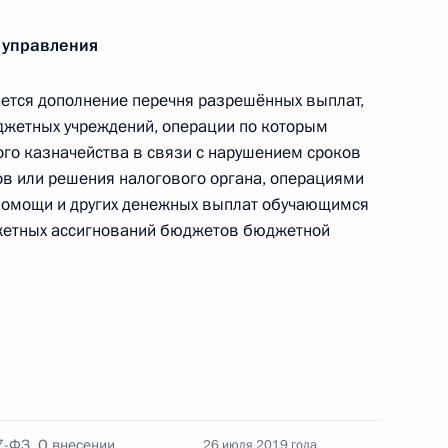
 управления
нарного заседания
а
тся дополнение перечня разрешённых выплат,
джетных учреждений, операции по которым
го казначейства в связи с нарушением сроков
в или решения налогового органа, операциями
 помощи и других денежных выплат обучающимся
вестному приобретателю
джетных ассигнований бюджетов бюджетной
рем Артемьевым
7-ФЗ. О внесении
26 июля 2019 года