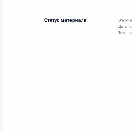
Байконур, посёлков Торетам и Ака
26 июля 2019 года, 13:40
Статус материала
Опублик
Дата пу
Текстов
В Бюджетный кодекс внесены измен
совершенствования парламентског
26 июля 2019 года, 13:35
Внесено изменение в статью 78–3 
26 июля 2019 года, 13:30
Уточнено положение Бюджетного ко
в бюджеты муниципальных районо