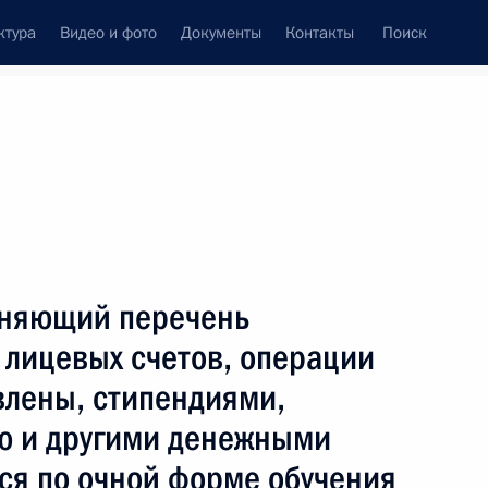
ктура
Видео и фото
Документы
Контакты
Поиск
Все темы
Подписаться на ленту
ультата
лняющий перечень
ть следующие материалы
 лицевых счетов, операции
влены, стипендиями,
джета Федерального фонда
ю и другими денежными
ования за 2018 год
я по очной форме обучения