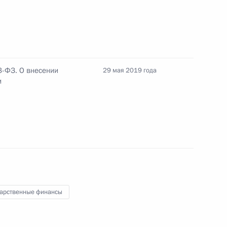
Алексеем Кудриным
3-ФЗ. О внесении
29 мая 2019 года
и
едания Совета по науке
одекс
дарственные финансы