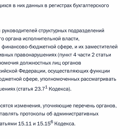
хся в них данных в регистрах бухгалтерского
 руководителей структурных подразделений
о органа исполнительной власти,
 финансово-бюджетной сфере, и их заместителей
вных правонарушениях (пункт 4 части 2 статьи
лномочия должностных лиц органов
ссийской Федерации, осуществляющих функции
бюджетной сфере, уполномоченных рассматривать
ем Костиным
1
ениях (статья 23.7
Кодекса).
осятся изменения, уточняющие перечень органов,
ставлять протоколы об административных
 из резервного фонда
6
атьями 15.11 и 15.15
Кодекса.