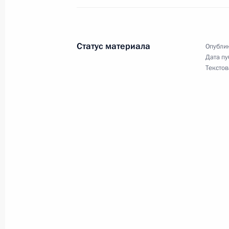
Внесены изменения в закон об орг
контрольно-счётных органов
Статус материала
Опублик
28 декабря 2018 года, 11:30
Дата пу
Текстов
Установлена административная отв
экспертного заключения в сфере г
28 декабря 2018 года, 11:20
Внесены изменения в закон о госу
закупках
28 декабря 2018 года, 10:50