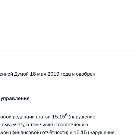
одекс
дминистративных
енной Думой 16 мая 2019 года и одобрен
.
 управления
6
ной палате Российской
овой редакции статьи 15.15
(нарушение
му) учёту, в том числе к составлению,
ой (финансовой) отчётности) и 15.15 (нарушение