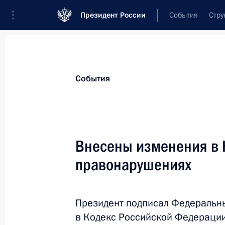
Президент России
События
Стру
Материалы по выбранной теме
События
Государственные финансы,
873 рез
Внесены изменения в 
Показа
правонарушениях
Внесены изменения в закон о конт
закупок товаров, работ, услуг для 
Президент подписал Федеральн
и муниципальных нужд
в Кодекс Российской Федераци