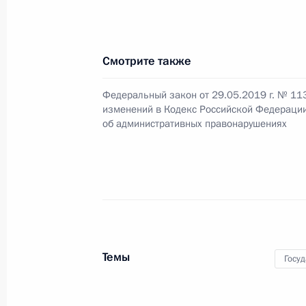
Встреча с главой Счётной палаты 
Смотрите также
21 января 2019 года, 13:45
Федеральный закон от 29.05.2019 г. № 11
изменений в Кодекс Российской Федераци
об административных правонарушениях
Перечень поручений по итогам зас
и образованию
29 декабря 2018 года, 19:00
Внесены изменения в Бюджетный к
Темы
Госу
28 декабря 2018 года, 12:15