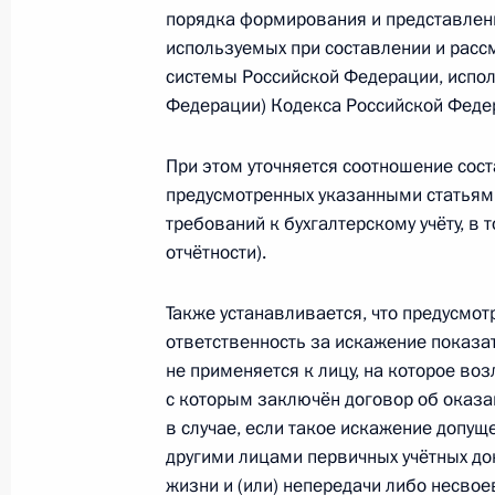
29 мая 2019 года, 20:20
порядка формирования и представлени
используемых при составлении и рас
системы Российской Федерации, испо
Определён размер требований кре
Федерации) Кодекса Российской Феде
обязательствам, при неисполнении
отзывать лицензию у кредитной о
При этом уточняется соотношение сос
предусмотренных указанными статьями
29 мая 2019 года, 20:15
требований к бухгалтерскому учёту, в 
отчётности).
Встреча с главой Промсвязьбанка
Также устанавливается, что предусмо
7 мая 2019 года, 14:10
ответственность за искажение показат
не применяется к лицу, на которое воз
с которым заключён договор об оказан
в случае, если такое искажение допущ
Подписан закон, предусматривающ
другими лицами первичных учётных д
зачисления доходов от штрафов, 
жизни и (или) непередачи либо несво