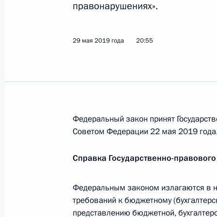
правонарушениях».
27 июня 2019 года, 22:05
29 мая 2019 года
20:55
Внесены изменения в Бюджетный к
7 июня 2019 года, 12:30
Внесены изменения в Кодекс об а
Федеральный закон принят Государств
правонарушениях
Советом Федерации 22 мая 2019 года
29 мая 2019 года, 20:55
Справка Государственно-правового
Внесены изменения в закон о Счёт
Федеральным законом излагаются в н
Федерации
требований к бюджетному (бухгалтерско
представлению бюджетной, бухгалтерск