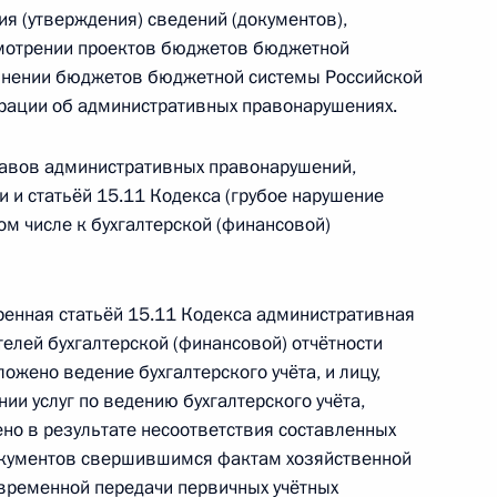
я (утверждения) сведений (документов),
смотрении проектов бюджетов бюджетной
лнении бюджетов бюджетной системы Российской
диторов по денежным
рации об административных правонарушениях.
 которых Банк России обязан
рганизации
тавов административных правонарушений,
 и статьёй 15.11 Кодекса (грубое нарушение
том числе к бухгалтерской (финансовой)
 Петром Фрадковым
тренная статьёй 15.11 Кодекса административная
елей бухгалтерской (финансовой) отчётности
ложено ведение бухгалтерского учёта, и лицу,
ии услуг по ведению бухгалтерского учёта,
ено в результате несоответствия составленных
ий единый принцип
окументов свершившимся фактам хозяйственной
установленных федеральными
евременной передачи первичных учётных