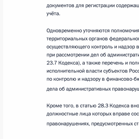
законами
документов для регистрации содержащи
15 апреля 2019 года, 18:30
учёта.
Одновременно уточняются полномочия
территориальных органов федеральног
Пленарное заседание съезда РСПП
осуществляющего контроль и надзор в
14 марта 2019 года, 14:40
при рассмотрении дел об администрати
23.7 Кодекса), а также перечень и по
исполнительной власти субъектов Ро
по контролю и надзору в финансово-
Встреча с главой Банка ВТБ Андре
дела об административных правонаруш
5 марта 2019 года, 14:05
Кроме того, в статью 28.3 Кодекса вн
должностные лица которых вправе со
Распоряжение о выделении средств
правонарушениях, предусмотренных ст
Президента
27 января 2019 года, 10:00