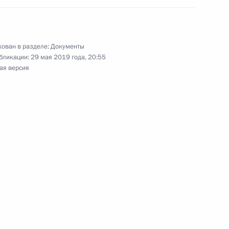
анизации и деятельности
ован в разделе:
Документы
бликации:
29 мая 2019 года, 20:55
ая версия
етственность за дачу ложного
осзакупок
дарственных и муниципальных