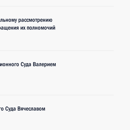
ельному рассмотрению
кращения их полномочий
ционного Суда Валерием
го Суда Вячеславом