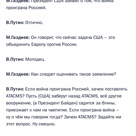
М.Газдиев:
Президент США заявил о том, что война
проиграна Россией.
В.Путин:
Отлично.
М.Газдиев:
Он говорит, что сейчас задача США – это
объединить Европу против России.
В.Путин:
Молодец.
М.Газдиев:
Как следует оценивать такое заявление?
В.Путин:
Если война проиграна Россией, зачем поставлять
ATACMS? Пусть [США] заберут назад ATACMS, всё другое
вооружение, [а Президент Байден] садится за блины,
приезжает к нам на чаепитие. Если проиграна война –
ну о чём мы говорим тогда? Зачем ATACMS? Задайте им
этот вопрос. Ну смешно.