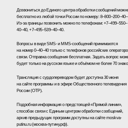
Дозвониться до Единого центра обработки сообщений можн
бесплатно из любой точки России по номеру: 8–800–200–40–
Из-за границы позвонить можно по телефонам: +7–499–550–
40–40, +7–495–539–40–40.
Вопросы в виде SMS- и MMS-сообщений принимаются
на номер 0–40–40 только с телефонов российских оператор
связи. Отправка сообщения бесплатная. Задать вопрос мож
будет только на русском языке и объёмом не более 70 знако
Трансляция с сурдопереводом будет доступна 30 июня
на сайте программы и в эфире Общественного телевидения
России (ОТР).
Подробная информация о предстоящей «Прямой линии»,
способах связи с Единым центром обработки сообщений,
архив предыдущих программ доступны на сайте
moskva-
putinu.ru
(москва-путину.рф).