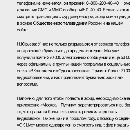
телефона не изменился, он прежний: 8–800–200–40–40. Ном
для ваших СМС и ММС-сообщений: 0–40–40. Если вы хотит
смотреть трансляцию с сурдопереводом, эфир можно увиде
в эфире Общественного телевидения России и на нашем
сайте.
Н.Юрьева:
У нас не только разрываются от звонков телефо
но и раскалён буквально до предела интернет. Мы уже
получили почти 270 000 электронных сообщений и ещё 53 0
через официальные группы нашей программы в социальных
сетях «ВКонтакте» и «Одноклассники». Принято более 20 0
видеообращений, и нас продолжают буквально засыпать
вопросами.
Напомню, для того чтобы попасть в эфир, необходимо скача
приложение «Москва – Путину», зарегистрироваться и выбр
то, что нравится больше: записать ролик или сделать
видеозвонок. Так же, как и в прошлом году, с помощью серви
«ОК Live» можно одновременно смотреть наш эфир и ждать