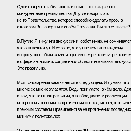
Одни говорят: стабильность и опыт – это как раз его
конкурентные преимущества. Другие говорят: это
не то Правительство, которое способно сделать прорыв,
о котором Вы говорили в своём Послании. Вы что считаете?
В.Путин:
Я вижу эти дискуссии и, собственно, не сомневался
что они возникнут. И хорошо, что у нас почти по каждому
вопросу, по любым административным решениям, решения
в сфере экономики, социальной области возникают дискусси
Это правильно.
Моя точка зрения заключается в следующем. И думаю, что
многие со мной согласятся. Ведь понимаете, в чём дело. Де
в том, что тот план развития, о необходимости реализации
которого мы говорим на протяжении последних лет, готовилс
прежним составом Правительства на протяжении последних
минимум полутора лет.
Я прекрасно знаю, что если бы мы 100 процентов зачистили