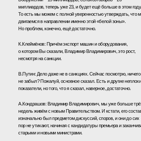
миллиардов, теперь уже 23, и будет ещё больше в этом году
То есть мы можем с полной уверенностью утверждать, что 
двигаемся в направлении именно этой «белой зоны».
Но проблем, конечно, ещё достаточно.
К.Клеймёнов:
Причём экспорт машин и оборудования,
о котором Вы сказали, Владимир Владимирович, это рост,
несмотря на санкции.
В.Путин:
Дело даже не в санкциях. Сейчас посмотрю, ничего
не забыл? Пожалуй, основное сказал. Есть и другие неплох
показатели, но того, что я сказал, наверное, достаточно.
А.Кондрашов:
Владимир Владимирович, мы уже больше трё
недель живём с новым Правительством. И кстати, его соста
изначально был предметом дискуссий, споров, и они до сих
пор не утихают, начиная с кандидатуры премьера и заканчив
старыми и новыми министрами.