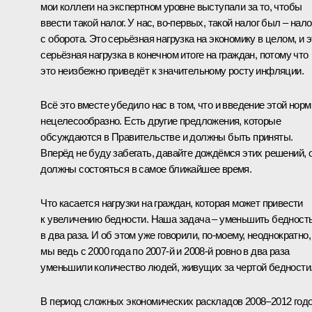
мои коллеги на экспертном уровне выступали за то, чтобы
ввести такой налог. У нас, во-первых, такой налог был – нало
с оборота. Это серьёзная нагрузка на экономику в целом, и э
серьёзная нагрузка в конечном итоге на граждан, потому что
это неизбежно приведёт к значительному росту инфляции.
Всё это вместе убедило нас в том, что и введение этой нор
нецелесообразно. Есть другие предложения, которые
обсуждаются в Правительстве и должны быть приняты.
Вперёд не буду забегать, давайте дождёмся этих решений, 
должны состояться в самое ближайшее время.
Что касается нагрузки на граждан, которая может привести
к увеличению бедности. Наша задача – уменьшить бедност
в два раза. И об этом уже говорили, по-моему, неоднократно,
мы ведь с 2000 года по 2007-й и 2008-й ровно в два раза
уменьшили количество людей, живущих за чертой бедности
В период сложных экономических раскладов 2008–2012 год