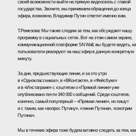
своей возможности выйти на прямую видеосвязь с главой
государства. Звоните, мы принимаем обращения до конца
эфира, возможно, Владимир Путин ответит именно вам.
Т.Ремезова:
Мы также следим за тем, как обсуждают нашу
программу в социальных сетях. Вот на этом самом экране,
коммуникационной платформе SN Wall, вы будете видеть, к
пользователи реагируют на наш эфир в данную конкретную
минуту.
За дни, предшествующие линии, и за это утро
в «Одноклассниках», в «ВКонтакте», в «Фейсбуке»
и в «Инстаграме» с хэштегом о «Прямой линии» уже
опубликовано почти 340 000 сообщений. Среди хэштегов,
конечно, самый популярный – «Прямая линия», но пишут
и с таким, как «вопрос Путину», «линия Путина», «смотрим
Путина».
Мы в течение эфира тоже будем активно следить за тем, ка