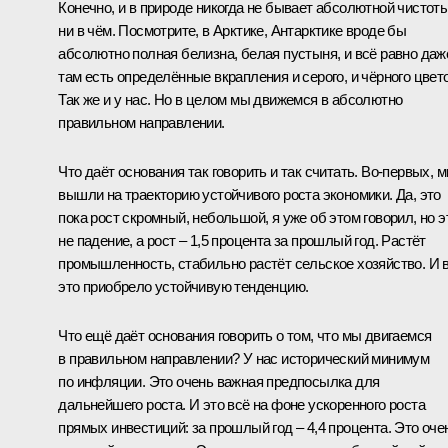
Конечно, и в природе никогда не бывает абсолютной чистот
ни в чём. Посмотрите, в Арктике, Антарктике вроде бы
абсолютно полная белизна, белая пустыня, и всё равно даж
там есть определённые вкрапления и серого, и чёрного цвето
Так же и у нас. Но в целом мы движемся в абсолютно
правильном направлении.
Что даёт основания так говорить и так считать. Во-первых, 
вышли на траекторию устойчивого роста экономики. Да, это
пока рост скромный, небольшой, я уже об этом говорил, но э
не падение, а рост – 1,5 процента за прошлый год. Растёт
промышленность, стабильно растёт сельское хозяйство. И 
это приобрело устойчивую тенденцию.
Что ещё даёт основания говорить о том, что мы двигаемся
в правильном направлении? У нас исторический минимум
по инфляции. Это очень важная предпосылка для
дальнейшего роста. И это всё на фоне ускоренного роста
прямых инвестиций: за прошлый год – 4,4 процента. Это оче