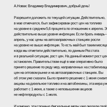
А.Новак:
Владимир Владимирович, добрый день!
Разрешите доложить по текущей ситуации. Действительно,
в мае отмечался, был зафиксирован рост цен на топливо
на уровне в среднем 5,6 процента по отношению к апрелю. Э
действительно выше уровня инфляции. Если брать январь–
апрель, у нас цены на автозаправочных станциях росли
на уровне не выше инфляции. То есть май был таким месяц
когда мы отметили действительно, по данным Росстата
и в реальной ситуации, рост цен. На данный момент рост це
остановлен. Правительством ещё в мае оперативно было
принято решение по ряду мер, направленных на стабилиза
цен на оптовом рынке и на автозаправочных станциях. Вы
об этом уже сказали. Было принято решение с 1 июня снизи
акцизы на дизельное топливо и на автобензины, эта мера у
работает с 1 июня, а также о неповышении акцизов
не нефтепродукты с 1 июля.
И конечно, эти срочные фискальные меры уже оказали своё