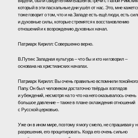
видели, были свидетелями Вашей встречи с Папой Римским
который в эти пасхальные дни ушёл от нас. Это, мне кажетс
тоже говорит о том, что и на Западе есть ещё люди, есть сил
и духовные силы, которые стремятся к восстановлению
отношений и к возрождению духовных начал.
Патриарх Кирилл:
Совершенно верно.
В.Путин:
Западная культура – что бы и кто ни говорил –
основана на христианских началах.
Патриарх Кирилл:
Вы очень правильно вспомнили покойного
Папу. Он был человеком достаточно твёрдых взглядов
и убеждений, несмотря на то что на него оказывалось очень
большое давление – также в плане охлаждения отношений
с Русской церковью.
Уже он в ином мире, поэтому я могу смело, не спрашивая у н
разрешения, его процитировать. Когда его очень сильно