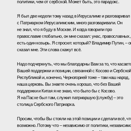
политики, чем от сербской. Может быть, это парадокс.
Я был две недели тому назад в Иерусалиме и разговаривал
с Патриархом Иерусалимским, много разговаривали. Он
не знал, что я буду в Москве. И когда говорили про
православие глобально, он мне сказал: унас, православных,
есть один козырь. Я спросил: который? Владимир Путин, – о
сказал мне. Эти слова скажут всё.
Надо подчеркнуть, что мы благодарны Вам за то, что касает
Вашей поддержки и позиции, связанной с Косово и Сербско
Республикой и, конечно, Черногорией тоже – там наш народ,
наша церковь. Вы знаете очень хорошо, что без Вашей
поддержки и Китая я не знаю, что было бы с Косово.
Я на Пасхе был там, служил патриаршую [службу] – это
столица Сербского Патриарха.
Просим, чтобы Вы стояли на этой позиции и сделали всё, чт
возможно. Потому что – независимо от политики, независим