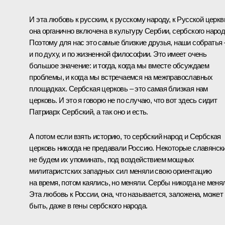
И эта любовь к русским, к русскому народу, к Русской церкв
она органично включена в культуру Сербии, сербского народ
Поэтому для нас это самые близкие друзья, наши собратья 
и по духу, и по жизненной философии. Это имеет очень
большое значение: и тогда, когда мы вместе обсуждаем
проблемы, и когда мы встречаемся на межправославных
площадках. Сербская церковь – это самая близкая нам
церковь. И это я говорю не по случаю, что вот здесь сидит
Патриарх Сербский, а так оно и есть.
А потом если взять историю, то сербский народ и Сербская
церковь никогда не предавали Россию. Некоторые славянски
не будем их упоминать, под воздействием мощных
милитаристских западных сил меняли свою ориентацию
на время, потом каялись, но меняли. Сербы никогда не меня
Эта любовь к России, она, что называется, заложена, может
быть, даже в гены сербского народа.