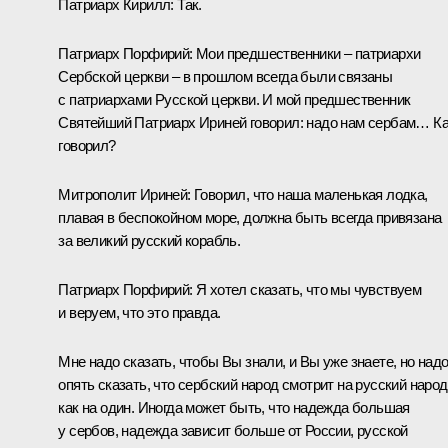
Патриарх Кирилл:
Так.
Патриарх Порфирий:
Мои предшественники – патриархи
Сербской церкви – в прошлом всегда были связаны
с патриархами Русской церкви. И мой предшественник
Святейший Патриарх Ириней говорил: надо нам сербам… К
говорил?
Митрополит Ириней:
Говорил, что наша маленькая лодка,
плавая в беспокойном море, должна быть всегда привязана
за великий русский корабль.
Патриарх Порфирий:
Я хотел сказать, что мы чувствуем
и веруем, что это правда.
Мне надо сказать, чтобы Вы знали, и Вы уже знаете, но над
опять сказать, что сербский народ смотрит на русский народ
как на один. Иногда может быть, что надежда большая
у сербов, надежда зависит больше от России, русской