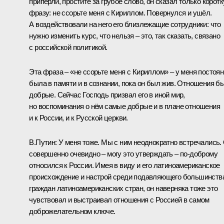
припёрли, простите за грубое слово, он сказал только корот
фразу: не ссорьте меня с Кириллом. Повернулся и ушёл.
А воздействовали на него его близлежащие сотрудники: что
нужно изменить курс, что нельзя – это, так сказать, связано
с российской политикой.
Эта фраза – «не ссорьте меня с Кириллом» – у меня постоя
была в памяти и в сознании, пока он был жив. Отношения б
добрые. Сейчас Господь призвал его в иной мир,
но воспоминания о нём самые добрые и в плане отношения
и к России, и к Русской церкви.
В.Путин:
У меня тоже. Мы с ним неоднократно встречались.
совершенно очевидно – могу это утверждать – по-доброму
относился к России. Имея в виду и его латиноамериканское
происхождение и настрой среди подавляющего большинств
граждан латиноамериканских стран, он наверняка тоже это
чувствовал и выстраивал отношения с Россией в самом
доброжелательном ключе.