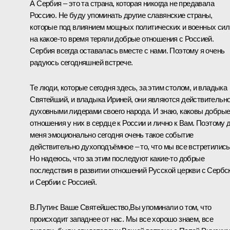
А Сербия – это та страна, которая никогда не предавала
Россию. Не буду упоминать другие славянские страны,
которые под влиянием мощных политических и военных сил
на какое-то время теряли добрые отношения с Россией.
Сербия всегда оставалась вместе с нами. Поэтому я очень
радуюсь сегодняшней встрече.
Те люди, которые сегодня здесь, за этим столом, и владыка
Святейший, и владыка Ириней, они являются действительн
духовными лидерами своего народа. И знаю, каковы добры
отношения у них в сердце к России и лично к Вам. Поэтому 
меня эмоционально сегодня очень такое событие
действительно духоподъёмное – то, что мы все встретились
Но надеюсь, что за этим последуют какие-то добрые
последствия в развитии отношений Русской церкви с Сербс
и Сербии с Россией.
В.Путин:
Ваше Святейшество,Вы упоминали о том, что
происходит западнее от нас. Мы все хорошо знаем, все