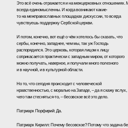
Это всё очень отражается и на межцерковных отношениях.
всегда единомысленны. И когда возникают какие-
то на межправославных площадках дискуссии, то всегда
чувствуешь поддержку Сербской церкви.
И потом, конечно, вот ещё о чём хотелось бы сказать, что
сербы, конечно, западнее, чем мы, так уж Господь
распорядился. Это церковь, которая лицом к лицу
соприкасается практически с западным миром, от которого
можно получать, наверное, и получали много полезного
и в научной, и в культурной области.
Но то, что сегодня происходит с человеческой
нравственностью, с моралью на Западе, – да я скажу вслух,
чего там стесняться-то, – бесовское всё это дело.
Патриарх Порфирий:
Да.
Патриарх Кирилл:
Почему бесовское? Потому что задача бе