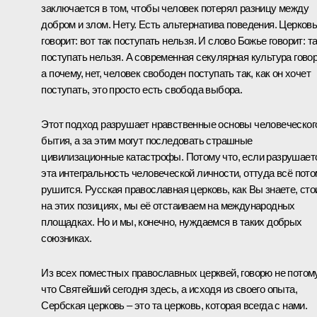
заключается в том, чтобы человек потерял разницу между
добром и злом. Нету. Есть альтернатива поведения. Церков
говорит: вот так поступать нельзя. И слово Божье говорит: т
поступать нельзя. А современная секулярная культура говор
а почему, нет, человек свободен поступать так, как он хочет
поступать, это просто есть свобода выбора.
Этот подход разрушает нравственные основы человеческог
бытия, а за этим могут последовать страшные
цивилизационные катастрофы. Потому что, если разрушает
эта интегральность человеческой личности, оттуда всё пото
рушится. Русская православная церковь, как Вы знаете, сто
на этих позициях, мы её отстаиваем на международных
площадках. Но и мы, конечно, нуждаемся в таких добрых
союзниках.
Из всех поместных православных церквей, говорю не потому
что Святейший сегодня здесь, а исходя из своего опыта,
Сербская церковь – это та церковь, которая всегда с нами.