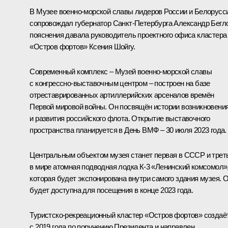
В Музее военно-морской славы лидеров России и Белорусс
сопровождал губернатор Санкт-Петербурга
Александр Бегл
пояснения давала руководитель проектного офиса кластера
«Остров фортов» Ксения Шойгу.
Современный комплекс ‒ Музей военно-морской славы
с конгрессно-выставочным центром ‒ построен на базе
отреставрированных артиллерийских арсеналов времён
Первой мировой войны. Он посвящён истории возникновени
и развития российского флота. Открытие выставочного
пространства планируется в День ВМФ – 30 июля 2023 года.
Центральным объектом музея станет первая в СССР и трет
в мире атомная подводная лодка К-3 «Ленинский комсомол»
которая будет экспонирована внутри самого здания музея. 
будет доступна для посещения в конце 2023 года.
Туристско-рекреационный кластер «Остров фортов» создаё
c 2019 года по поручению Президента и направлен