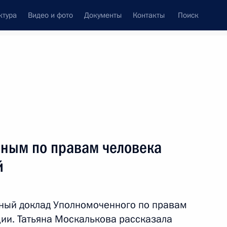
ктура
Видео и фото
Документы
Контакты
Поиск
Все темы
Подписаться на ленту
нным по правам человека
ть следующие материалы
й
 защиту прав
ение вреда, причинённого
ный доклад Уполномоченного по правам
едованием
ии. Татьяна Москалькова рассказала