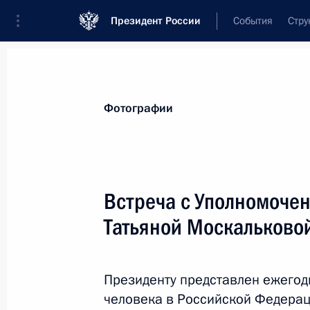
Президент России
События
Стру
Материалы по выбранной теме
Фотографии
Права человека,
480 результатов
Встреча с Уполномоче
Показа
Татьяной Москальково
Подписан закон, направленный на
реабилитированных лиц на возмещ
Президенту представлен ежегод
необоснованным уголовным пресл
человека в Российской Федерац