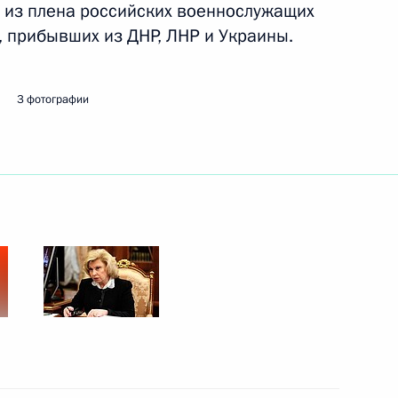
 из плена российских военнослужащих
, прибывших из ДНР, ЛНР и Украины.
применения меры пресечения
3 фотографии
гражданства
усиление уголовной