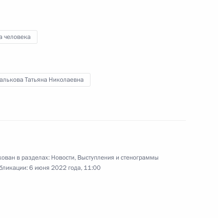
а человека
х данных внесены изменения
алькова Татьяна Николаевна
гражданства
ован в разделах:
Новости
,
Выступления и стенограммы
ургского международного
бликации:
6 июня 2022 года, 11:00