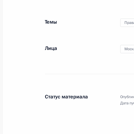
14 июля 2022 года, 18:35
Темы
Прав
В законодательство о персональны
14 июля 2022 года, 15:10
Лица
Моск
Заседание Комиссии по вопросам 
13 июля 2022 года, 19:00
Статус материала
Опублик
Обращение к участникам X Петерб
Дата пу
юридического форума
30 июня 2022 года, 12:30