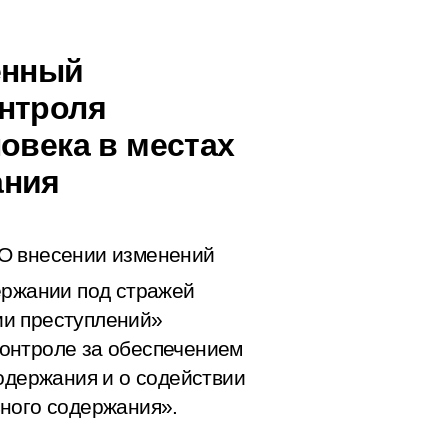
енный
нтроля
овека в местах
ания
О внесении изменений
ержании под стражей
ии преступлений»
онтроле за обеспечением
одержания и о содействии
ного содержания».