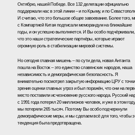
Октябрю, нашей Победе. Все 132 делегации официально
поддержали нас в этой линии – и по Крыму, и по Севастопол
И считаю, что это большое общее завоевание. Более того, 
с Компартией Китая подписали меморандум на ближайшие
годы, и он успешно выполняется. И Вы особо подчёркивали,
что это наши стратегические партнёры, которые играют
огромную роль в стабилизации мировой системы.
Но сегодня главная мишень – по сути дела, новая Антанта
пошла на Восток – это единство славянских народов, наша
независимость и демографическая безопасность. Я
внимательно посмотрел закрытую информацию ЦРУ с точк
зрения оценки главных угроз и был поражён, что они на перв
место поставили исчезновение русского народа. Русский на
с 1991 года потерял 20 миллионов человек, и уже в этом год
мы потеряли 265 тысяч. Поэтому Вы особо подчеркнули
демографические меры, и мы сделаем всё для того, чтобы э
тенденция была предотвращена.