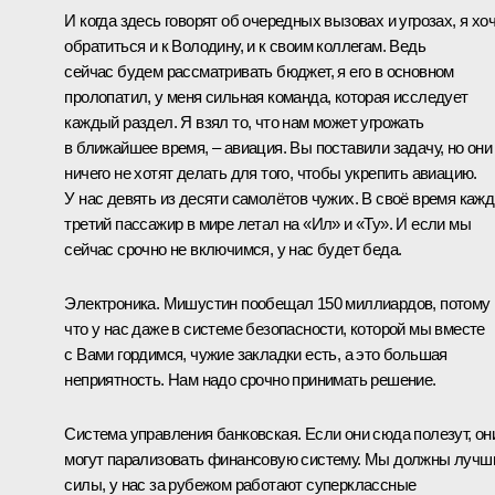
И когда здесь говорят об очередных вызовах и угрозах, я хо
обратиться и к Володину, и к своим коллегам. Ведь
сейчас будем рассматривать бюджет, я его в основном
пролопатил, у меня сильная команда, которая исследует
каждый раздел. Я взял то, что нам может угрожать
в ближайшее время, – авиация. Вы поставили задачу, но они
ничего не хотят делать для того, чтобы укрепить авиацию.
У нас девять из десяти самолётов чужих. В своё время каж
третий пассажир в мире летал на «Ил» и «Ту». И если мы
сейчас срочно не включимся, у нас будет беда.
Электроника. Мишустин пообещал 150 миллиардов, потому
что у нас даже в системе безопасности, которой мы вместе
с Вами гордимся, чужие закладки есть, а это большая
неприятность. Нам надо срочно принимать решение.
Система управления банковская. Если они сюда полезут, он
могут парализовать финансовую систему. Мы должны лучш
силы, у нас за рубежом работают суперклассные