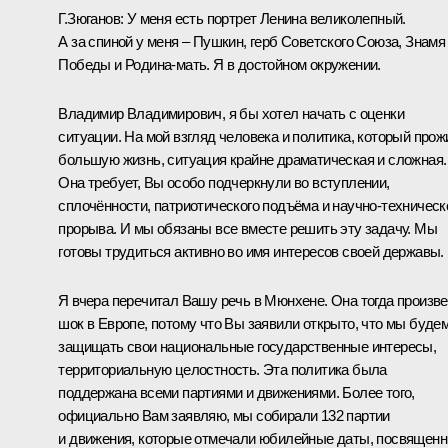
Г.Зюганов:
У меня есть портрет Ленина великолепный.
А за спиной у меня – Пушкин, герб Советского Союза, Знамя
Победы и Родина-мать. Я в достойном окружении.
Владимир Владимирович, я бы хотел начать с оценки
ситуации. На мой взгляд человека и политика, который прож
большую жизнь, ситуация крайне драматическая и сложная.
Она требует, Вы особо подчеркнули во вступлении,
сплочённости, патриотического подъёма и научно-техническ
прорыва. И мы обязаны все вместе решить эту задачу. Мы
готовы трудиться активно во имя интересов своей державы.
Я вчера перечитал Вашу речь в Мюнхене. Она тогда произв
шок в Европе, потому что Вы заявили открыто, что мы буде
защищать свои национальные государственные интересы,
территориальную целостность. Эта политика была
поддержана всеми партиями и движениями. Более того,
официально Вам заявляю, мы собирали 132 партии
и движения, которые отмечали юбилейные даты, посвящен