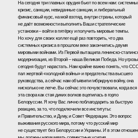
На сегодня три главных орудия бьют по всем нам: системны
кризис, санкции, невиданные санкции, и либеральный
финансовый курс, на мой взгляд, внутри страны, который
не даёт возможности выполнить Ваши стратегические
установки – войти в пятёрку и получить мировые темпы.
Но хочу для своих коллег ещё раз повторить, что два
системных кризиса в прошлом веке закончились двумя
мировыми войнами. Из Первой вытащила ленинско-сталинс
модернизация, из Второй – наша Великая Победа. Но угроз
сегодня будут нарастать. Нам крайне важно понять, что СС
пал жертвой «холодной войны» и предательства высшего
руководства, а сейчас нам объявили гибридную войну, она
нисколько не легче. Вы сейчас это почувствовали, когда вся
эта свора как стая диких волков вцепилась в горло
Белоруссии. Я хочу Вас лично поблагодарить за быструю
реакцию, за то, что подключили все институты:
и Правительство, и Думу, и Совет Федерации. Это вопрос
выживания русского мира, потому что русский мир
не существует без Белоруссии и Украины. И в этом отноше
мы должны наращивать совместные усилия.