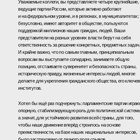
Уважаемые коллеги, вы представляете четыре крупнейшие,
ведущие партии России, которые активно работают
и на федеральном уровне, и в регионах, в муниципалитетах;
безусловно, имеют авторитет в обществе, пользуются
поддержкой миллионов наших граждан, людей. Ваши
представители на разных уровнях власти берут на себя
ответственность за решение конкретных, предметных задач
И крайне важно, что по самым главным, принципиальным
вопросам вы выступаете солидарно, занимаете общую
позицию, отстаиваете суверенитет и безопасность страны,
историческую правду, жизненные интересы людей, многое
делаете для укрепления гражданского общества, его ключе
институтов.
Хотел бы ещё раз подчеркнуть: парламентские партии играю
опорную, стабилизирующую роль для политической систем
а значит, для устойчивого развития всей страны, для того,
чтобы наше движение вперёд строилось на основе
преемственности, на базе наших национальных интересов,
было застраховано от разного рода срывов.