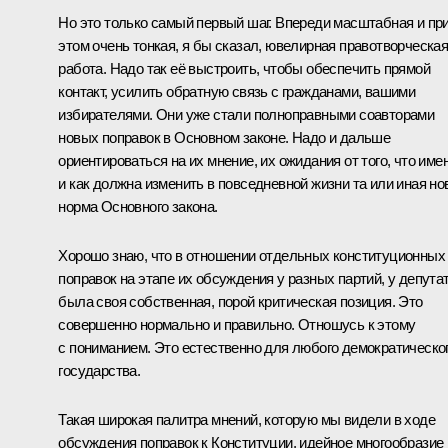
Но это только самый первый шаг. Впереди масштабная и пр
этом очень тонкая, я бы сказал, ювелирная правотворческа
работа. Надо так её выстроить, чтобы обеспечить прямой
контакт, усилить обратную связь с гражданами, вашими
избирателями. Они уже стали полноправными соавторами
новых поправок в Основном законе. Надо и дальше
ориентироваться на их мнение, их ожидания от того, что име
и как должна изменить в повседневной жизни та или иная но
норма Основного закона.
Хорошо знаю, что в отношении отдельных конституционных
поправок на этапе их обсуждения у разных партий, у депута
была своя собственная, порой критическая позиция. Это
совершенно нормально и правильно. Отношусь к этому
с пониманием. Это естественно для любого демократическо
государства.
Такая широкая палитра мнений, которую мы видели в ходе
обсуждения поправок к Конституции, идейное многообразие