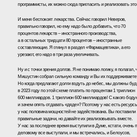
программисты, их можно сюда пригласить и реализовать это
И меня беспокоят лекарства. Сейчас говорил Неверов,
правильно говорил, но ему надо было добавить, что 70
процентов лекарств – иностранного производства,
а в остальных тридцати 80 процентов – иностранные
составляющие. Я глянул в раздел «Фармацевтика», а его
урезают, его надо в три раза увеличивать.
Ну и с точки зрения долгов. Я не понимаю логику, я полагал, 
Мишустин собрал сильную команду и Вы их поддерживаете
Но когда предлагают долги вздуть до небес, мы должны бу
в 2023 году по этой схеме платить по процентам 1 триллион
600 миллиардов. 1 триллион 600 миллиардов! С какого боду
и зачем опять отдавать «дяде»? Поэтому у нас есть ресурсы
у нас половина мощностей не задействована. Вы поставили
правильные задачи, но давайте их реализовывать вместе.
У нас за последнее время выступили в Думе, кстати, очень п
деловому все выступали, и мы встречались, и Белоусов,