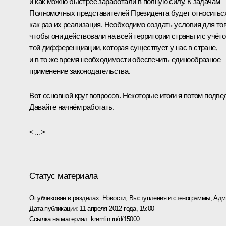
и как можно быстрее заработали в полную силу. К задачам
Полномочных представителей Президента будет относитьс
как раз их реализация. Необходимо создать условия для тог
чтобы они действовали на всей территории страны и с учёт
той дифференциации, которая существует у нас в стране,
и в то же время необходимости обеспечить единообразное
применение законодательства.
Вот основной круг вопросов. Некоторые итоги я потом подвед
Давайте начнём работать.
<…>
Статус материала
Опубликован в разделах:
Новости
,
Выступления и стенограммы
,
Адм
Дата публикации:
11 апреля 2012 года, 15:00
Ссылка на материал:
kremlin.ru/d/15000