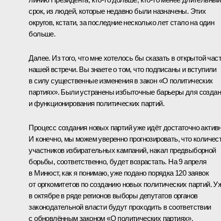
срок, из людей, которые недавно были назначены. Этих
округов, кстати, за последние несколько лет стало на один
больше.
Далее. Из того, что мне хотелось бы сказать в открытой час
нашей встречи. Вы знаете о том, что
подписаны и вступили
в силу
существенные изменения в закон «О политических
партиях». Были устранены избыточные барьеры для созда
и функционирования политических партий.
Процесс создания новых партий уже идёт достаточно активн
И конечно, мы можем уверенно прогнозировать, что количес
участников избирательных кампаний, накал предвыборной
борьбы, соответственно, будет возрастать. На 9 апреля
в Минюст, как я понимаю, уже подано порядка 120 заявок
от оргкомитетов по созданию новых политических партий. У
в октябре в ряде регионов выборы депутатов органов
законодательной власти будут проходить в соответствии
с обновлённым законом «О политических партиях».