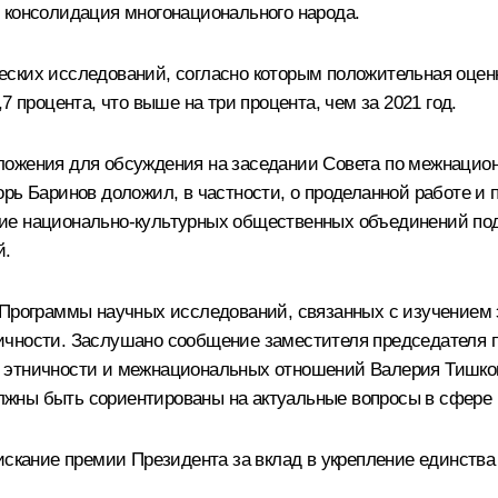
 консолидация многонационального народа.
еских исследований, согласно которым положительная оце
7 процента, что выше на три процента, чем за 2021 год.
ложения для обсуждения на заседании Совета по межнацион
орь Баринов доложил, в частности, о проделанной работе и
тие национально-культурных общественных объединений по
й.
 Программы научных исследований, связанных с изучением 
ичности. Заслушано сообщение заместителя председателя п
 этничности и межнациональных отношений Валерия Тишков
ны быть сориентированы на актуальные вопросы в сфере г
искание премии Президента за вклад в укрепление единства