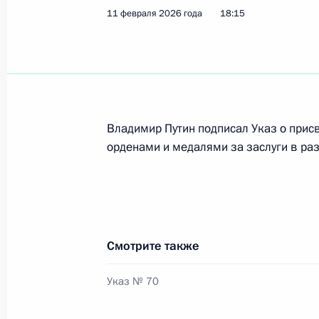
11 февраля 2026 года
18:15
Указ о награждении государствен
1 мая 2026 года, 11:15
Посещение спортивной школы имен
Владимир Путин подписал Указ о прис
орденами и медалями за заслуги в раз
27 апреля 2026 года, 15:10
Церемония вручения государственн
22 апреля 2026 года, 20:20
Смотрите также
Указ № 70
Указ о награждении государствен