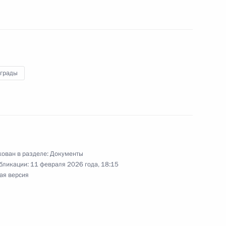
лию Игнатенко присвоено
аграды
ении
ован в разделе:
Документы
бликации:
11 февраля 2026 года, 18:15
ая версия
ными наградами