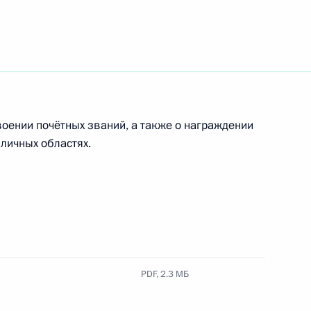
ными наградами
и А.С.Рахлина
воении почётных званий, а также о награждении
личных областях.
ых наград
PDF,
2.3 МБ
ными наградами