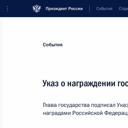
Президент России
События
Стру
Материалы по выбранной теме
События
Госнаграды,
630 результатов
Указ о награждении г
Показа
Глава государства подписал Ук
Указ о награждении государствен
наградами Российской Федерац
4 мая 2026 года, 17:00