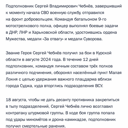
Подполковник Сергей Владимирович Чебнёв, завершивший
к моменту начала СВО военную службу, отправился
на фронт добровольцем. Командуя батальоном 9-го
мотострелкового полка, офицер выполнял боевые задачи
в ДНР, ЛНР и Харьковской области, удостоившись ордена
Мужества, медали «За отвагу» и медали Суворова.
Звание Героя Сергей Чебнёв получил за бои в Курской
области в августе 2024 года. В течение 12 дней
подполковник, командуя личным составом трёх полков
различного подчинения, оборонял населённый пункт Малая
Локня с целью удержания важного плацдарма вблизи
города Суджа, куда вторглись подразделения ВСУ.
18 августа, чтобы не дать десанту противника закрепиться
в тылу подразделений, Сергей Чебнёв лично возглавил
контратаку штурмовой группы. В ходе боя группа попала
под удары миномётов и дрона-камикадзе, подполковник
получил смертельные ранения.