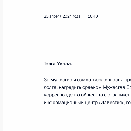
Подписано распоряжение о поощр
23 апреля 2024 года
10:40
6 июня 2024 года, 14:00
Церемония вручения государственн
30 мая 2024 года, 17:30
Текст Указа:
За мужество и самоотверженность, п
долга, наградить орденом Мужества 
Указ о награждении государствен
корреспондента общества с ограниче
29 мая 2024 года, 18:40
информационный центр «Известия», го
30 мая Владимир Путин проведёт в