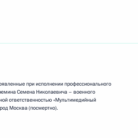
ении
ых наград
роявленные при исполнении профессионального
Еремина Семена Николаевича – военного
ными наградами
нной ответственностью «Мультимедийный
род Москва (посмертно).
стречу с многодетными