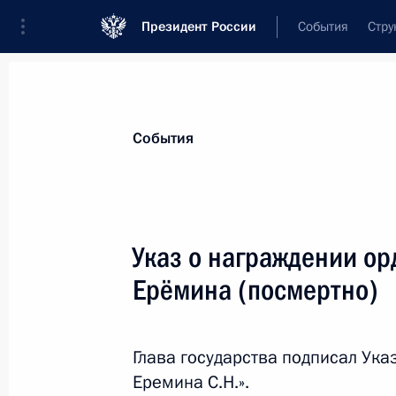
Президент России
События
Стру
Материалы по выбранной теме
События
Госнаграды,
630 результатов
Указ о награждении о
Показа
Ерёмина (посмертно)
Вручение медалей Героя Труда и Г
Глава государства подписал Ук
12 июня 2024 года, 13:40
Еремина С.Н.».