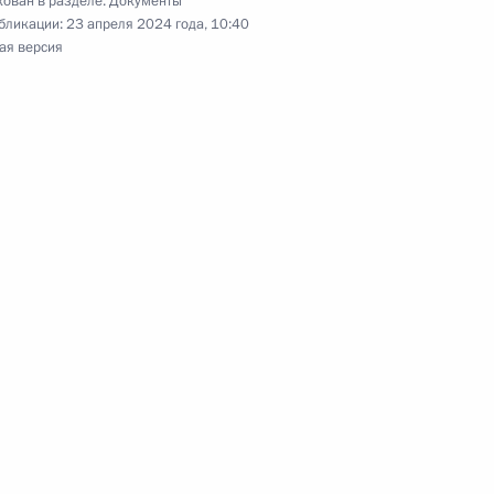
ован в разделе:
Документы
бликации:
23 апреля 2024 года, 10:40
ая версия
ными наградами
ными наградами
ении