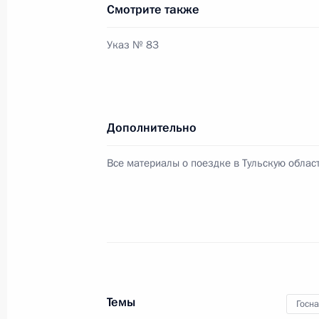
Смотрите также
Указ о награждении государствен
Указ № 83
5 февраля 2024 года, 15:10
Указ о награждении государствен
Дополнительно
5 февраля 2024 года, 15:05
Все материалы о поездке в Тульскую облас
Подписано распоряжение о поощр
5 февраля 2024 года, 15:00
Председатель Государственной Дум
Темы
Госн
награждён орденом «За заслуги пер