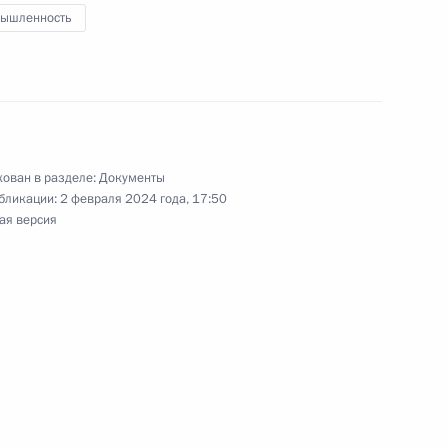
ышленность
«СПЛАВ» награждён орденом
ован в разделе:
Документы
бликации:
2 февраля 2024 года, 17:50
ая версия
кты, касающиеся
ой Федерации
уд»