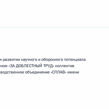
ям и подразделениям
ными наградами
и развитии научного и оборонного потенциала
еном «ЗА ДОБЛЕСТНЫЙ ТРУД» коллектив
зводственное объединение «СПЛАВ» имени
0-летия Российской академии