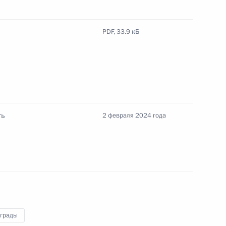
ными наградами
PDF,
33.9 кБ
ными наградами
ть
2 февраля 2024 года
ении
ы Вячеслав Володин
аграды
ед Отечеством» I степени