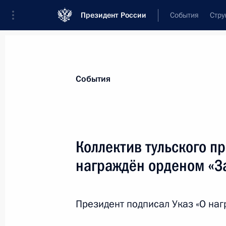
Президент России
События
Стру
Материалы по выбранной теме
События
Госнаграды,
630 результатов
Коллектив тульского п
Показа
награждён орденом «З
Указ о награждении государствен
Президент подписал Указ «О наг
1 марта 2024 года, 17:40