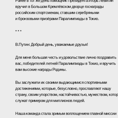
Ранее в тот же день помощник Президента
Игорь Левитин
вручил в Большом Кремлёвском дворце госнаграды
российским спортсменам, ставшим серебряными
и бронзовыми призёрами Паралимпиады в Токио.
* * *
В.Путин:
Добрый день, уважаемые друзья!
Для меня большая честь и удовольствие лично поздравить
вас, победителей летней Паралимпиады в Токио, и вручить
вам высокие награды Родины.
Вы заслужили их своими выдающимися спортивными
достижениями, которые, безусловно, прославляют нашу
страну, своим упорством, настойчивостью, мужеством, кото
служат примером для миллионов людей.
Наша команда стала зримым воплощением главной миссии