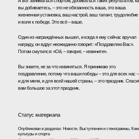
А вот заниматься спортом, добиваться таких результатов, к
вы добиваетесь, – это не обязанность ваша, это ваша
жизненная установка, ваш настрой, ваш талант, трудолюбие
и воля к победе. Это всё – ваше.
Один из награждённых вышел, и когда я ему сейчас вручал
награду, он вдруг неожиданно говорит: «Поздравляю Вас».
Потом смутился: «Ой, – говорит, – извините».
Вы знаете, не за что извиняться. Я принимаю это
поздравление, потому что ваши победы – это для всех нас –
и для меня, и для всей нашей страны, – это праздник. Спаси
вам большое за этот праздник.
Статус материала
Опубликован в разделах:
Новости
,
Выступления и стенограммы
,
Ком
культуры и спорта