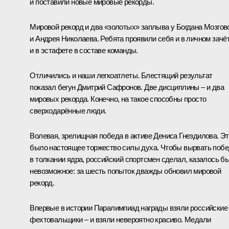
и поставили новые мировые рекорды.
Мировой рекорд и два «золотых» заплыва у Богдана Мозгов
и Андрея Николаева. Ребята проявили себя и в личном зачёт
и в эстафете в составе команды.
Отличились и наши легкоатлеты. Блестящий результат
показал бегун Дмитрий Сафронов. Две дисциплины – и два
мировых рекорда. Конечно, на такое способны просто
сверходарённые люди.
Волевая, зрелищная победа в активе Дениса Гнездилова. Э
было настоящее торжество силы духа. Чтобы вырвать поб
в толкании ядра, российский спортсмен сделал, казалось бы
невозможное: за шесть попыток дважды обновил мировой
рекорд.
Впервые в истории Паралимпиад награды взяли российские
фехтовальщики – и взяли невероятно красиво. Медали