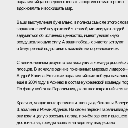
паралимпийца: совершенствовать спортивное мастерство,
вдохновлять и восхищать мир.
Ваши выступления буквально, в полном смысле этого слов
заряжают своей неукротимой энергией, мотивируют людей
задуматься об истинных ценностях, имеют уникальную
воодушевляющую силу. А ваши победы свидетельствуют
о безупречной подготовке к важнейшим соревнованиям.
С великолепным результатом выступила команда российск
пловцов. В их числе один из признанных мировых лидеров –
Андрей Калина. Его яркие паралимпийские победы началис
ещё в 2004 году в Афинах в составе украинской команды тог
По факту побед на Паралимпиадах он шестикратный чемпио
Красиво, мощно «выстрелили» и пловцы-дебютанты Валер
Шабалина и Роман Жданов. На своей первой Паралимпиаде
они взяли целую россыпь наград, причём разного и высшего
достоинства, трижды взошли на вершину пьедестала