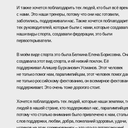
И также хочется поблагодарить тех людей, кто был всё вре
с нами. Это наши тренеры, потому что они нас готовили,
заботились, поддерживали нас. Также хочется поблагодари
тех руководителей, которые были с нами, которые создавал
наши виды спорта, создавали федерации, это были
первооткрыватели.
В моём виде спорта это была Белкина Елена Борисовна. Он
создавала этот вид спорта, и ей низкий поклон. Её
поддерживал Алишер Бурханович Усманов. Этот человек
не только помог нам, паралимпийцам, этот человек помог да
не только российскому фехтованию, он всемирное фехтова
поддерживает. Это очень тоже дорогого стоит.
Хочется поблагодарить тех людей, которые наши земляки, т
людей в нашей стране, кто поддерживал нас, паралимпийце
потому что столько внимания было привлечено к нам, столь
слов поддержки, любви, добра, пожеланий здоровья, удачи,
успехов на этих соревнованиях ‒ это что-то потрясающее!