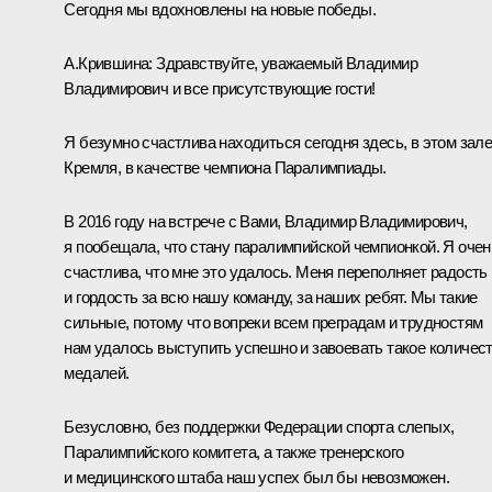
Сегодня мы вдохновлены на новые победы.
А.Крившина:
Здравствуйте, уважаемый Владимир
Владимирович и все присутствующие гости!
Я безумно счастлива находиться сегодня здесь, в этом зал
Кремля, в качестве чемпиона Паралимпиады.
В 2016 году на встрече с Вами, Владимир Владимирович,
я пообещала, что стану паралимпийской чемпионкой. Я очен
счастлива, что мне это удалось. Меня переполняет радость
и гордость за всю нашу команду, за наших ребят. Мы такие
сильные, потому что вопреки всем преградам и трудностям
нам удалось выступить успешно и завоевать такое количес
медалей.
Безусловно, без поддержки Федерации спорта слепых,
Паралимпийского комитета, а также тренерского
и медицинского штаба наш успех был бы невозможен.