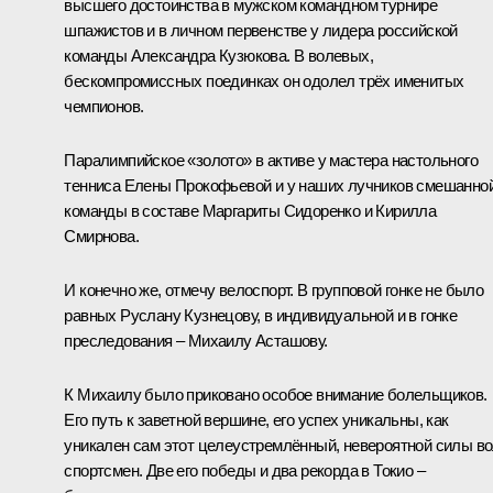
высшего достоинства в мужском командном турнире
шпажистов и в личном первенстве у лидера российской
команды Александра Кузюкова. В волевых,
бескомпромиссных поединках он одолел трёх именитых
чемпионов.
Паралимпийское «золото» в активе у мастера настольного
тенниса Елены Прокофьевой и у наших лучников смешанно
команды в составе Маргариты Сидоренко и Кирилла
Смирнова.
И конечно же, отмечу велоспорт. В групповой гонке не было
равных Руслану Кузнецову, в индивидуальной и в гонке
преследования – Михаилу Асташову.
К Михаилу было приковано особое внимание болельщиков.
Его путь к заветной вершине, его успех уникальны, как
уникален сам этот целеустремлённый, невероятной силы в
спортсмен. Две его победы и два рекорда в Токио –