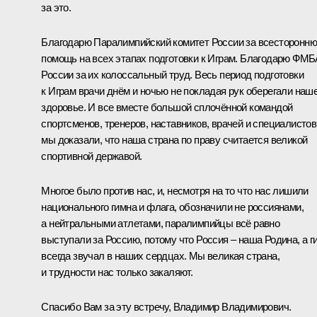
за это.
Благодарю Паралимпийский комитет России за всесторонн
помощь на всех этапах подготовки к Играм. Благодарю ФМБ
России за их колоссальный труд. Весь период подготовки
к Играм врачи днём и ночью не покладая рук оберегали наш
здоровье. И все вместе большой сплочённой командой
спортсменов, тренеров, наставников, врачей и специалистов
мы доказали, что наша страна по праву считается великой
спортивной державой.
Многое было против нас, и, несмотря на то что нас лишили
национального гимна и флага, обозначили не россиянами,
а нейтральными атлетами, паралимпийцы всё равно
выступали за Россию, потому что Россия ‒ наша Родина, а г
всегда звучал в наших сердцах. Мы великая страна,
и трудности нас только закаляют.
Спасибо Вам за эту встречу, Владимир Владимирович.