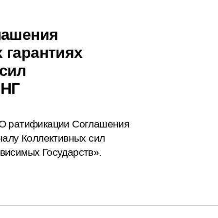
лашения
 гарантиях
 сил
СНГ
«О ратификации Соглашения
налу Коллективных сил
висимых Государств».